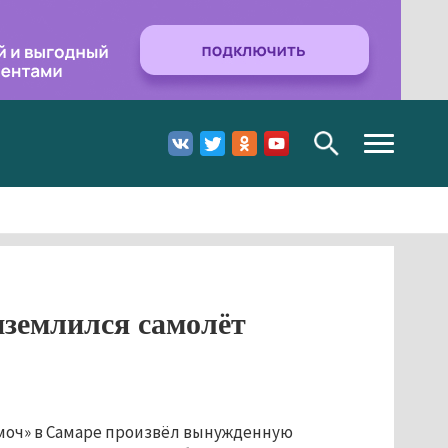
Toggle
navigation
иземлился самолёт
умоч» в Самаре произвёл вынужденную