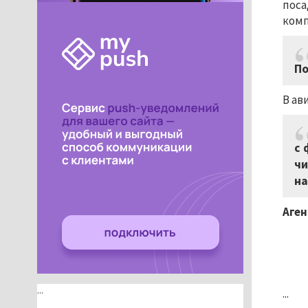
поса
комп
По
В ав
с 
чи
на
Аген
...
...