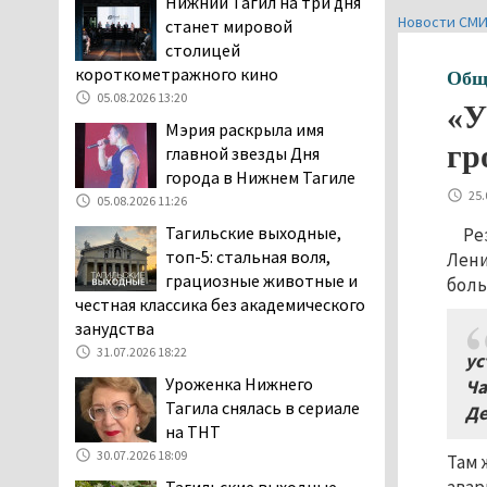
Нижний Тагил на три дня
рыбы в Свердловской
Новости СМ
станет мировой
области
столицей
05.08.2026 16:31
короткометражного кино
Общ
Осуждённый за убийство
05.08.2026 13:20
«У
тагильского хоккеиста
Мэрия раскрыла имя
Александра Чумарина
гр
главной звезды Дня
Самат Хазипов в очередной раз
города в Нижнем Тагиле
попал на скамью подсудимых
25.
05.08.2026 11:26
05.08.2026 15:28
Тагильские выходные,
Ре
Уральского депутата
топ-5: стальная воля,
Лени
Госдумы Ильтякова,
грациозные животные и
боль
назвавшего незамужних
честная классика без академического
женщин неполноценными людьми, а
занудства
неженатых мужчин — инвалидами,
31.07.2026 18:22
ус
проверит прокуратура (ВИДЕО)
Уроженка Нижнего
Ча
05.08.2026 14:40
Тагила снялась в сериале
Де
На водоёмах
на ТНТ
Свердловской области с
30.07.2026 18:09
Там 
начала купального сезона