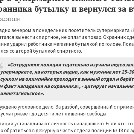
ранника бутылку и вернулся за 
06.2015 11:54
здно вечером в понедельник посетитель супермаркета «К
тался вынести спиртное, не оплатив товар. Охранник сде
ина ударил работника магазина бутылкой по голове. Пок
лся со второй бутылкой спиртного.
«Сотрудники полиции тщательно изучили видеозап
супермаркете, на которых видно, как мужчина лет 25-3
сунком на олимпийке проходит в винный отдел и берёт
м факт нападения на охранника», - цитирует начальни
ижнетагильское».
уждено уголовное дело. За разбой, совершённый с приме
усматривает до десяти лет лишения свободы.
лиции устанавливают личность нападавшего. Если кто-то
о обратиться в дежурную часть отдела полиции № 18 по адр