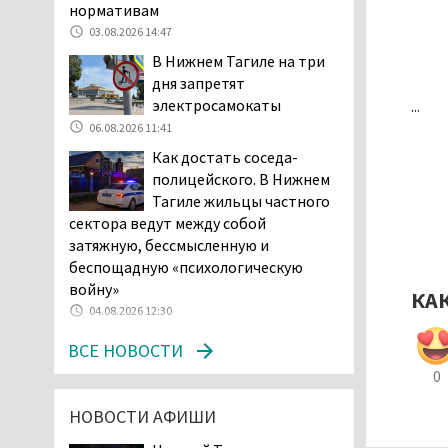
В Нижнем Тагиле на три
нормативам
дня запретят
03.08.2026 14:47
электросамокаты
В Нижнем Тагиле на три
06.08.2026 11:41
дня запретят
«Я уверен, это бельевая
...
электросамокаты
вошь». Родители 10-
06.08.2026 11:41
летней девочки
Как достать соседа-
пожаловались на кровососущих
полицейского. В Нижнем
паразитов, которые искусали их
Тагиле жильцы частного
ребёнка в детской больнице
сектора ведут между собой
Нижнего Тагила
затяжную, бессмысленную и
05.08.2026 17:59
беспощадную «психологическую
Директора уральского
войну»
КА
предприятия по
04.08.2026 12:30
производству дронов
ВСЕ НОВОСТИ
«Упырь» подорвали в автомобиле
под Екатеринбургом
0
05.08.2026 17:05
НОВОСТИ АФИШИ
Эксперты назвали
причины массового мора