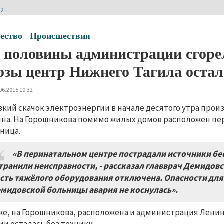
И2
ество
Происшествия
 половины администрации сгоре
озы центр Нижнего Тагила остал
06.2015 10:32
зкий скачок электроэнергии в начале десятого утра произ
на. На Горошникова помимо жилых домов расположен пе
ница.
«В перинатальном центре пострадали источники бе
транили неисправности, - рассказал главврач Демидов
сть тяжёлого оборудования отключена. Опасности для
мидовской больницы авария не коснулась».
же, на Горошникова, расположена и администрация Ленин