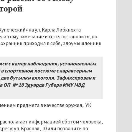
второй
упеческий» на ул. Карла Либкнехта
лал ему замечание и хотел остановить, но
а охранник приходил в себя, злоумышленник
иси с камер наблюдения, установленных
0 в спортивном костюме с характерным
 две бутылки алкоголя. Зафиксирован и
ка ОП № 18 Эдуарда Губера ММУ МВД
нением предмета в качестве оружия, УК
 располагает информацией об этом человека,
есу: ул. Красная, 10 или позвонить по