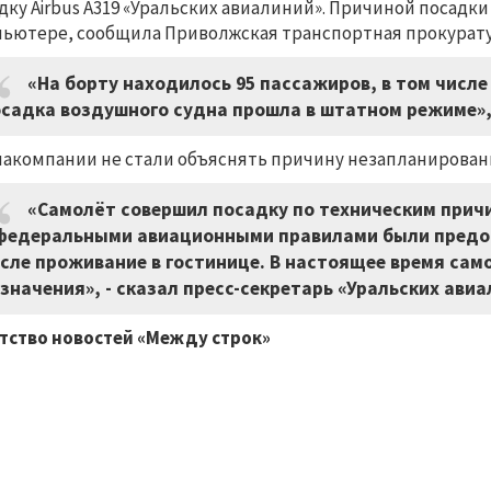
дку Airbus A319 «Уральских авиалиний». Причиной посадк
ьютере, сообщила Приволжская транспортная прокурату
«На борту находилось 95 пассажиров, в том числе 3
садка воздушного судна прошла в штатном режиме», 
иакомпании не стали объяснять причину незапланирован
«Самолёт совершил посадку по техническим прич
федеральными авиационными правилами были предос
сле проживание в гостинице. В настоящее время сам
значения», - сказал пресс-секретарь «Уральских авиа
тство новостей «Между строк»