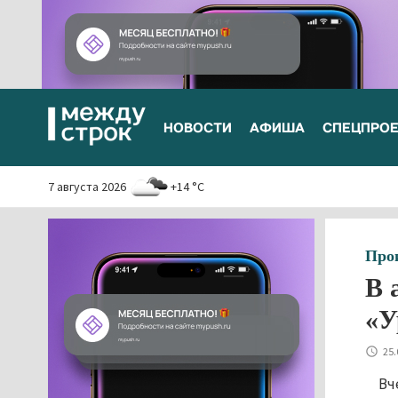
НОВОСТИ
АФИША
СПЕЦПРО
7 августа 2026
+14 °C
Про
В 
«У
25.
Вч