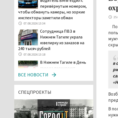
водитель BMW ездил с
ох
перевёрнутым номером,
чтобы обмануть камеры, но зоркие
25.
инспекторы заметили обман
07.08.2026 13:34
По
Сотрудница ПВЗ в
попы
Нижнем Тагиле украла
мужч
ювелирку из заказов на
скры
240 тысяч рублей
07.08.2026 13:18
В Нижнем Тагиле в День
в 
города перекроют
ри
центральные улицы и
ВСЕ НОВОСТИ
са
ограничат парковку
«Н
07.08.2026 12:57
СПЕЦПРОЕКТЫ
В суд направлено
Возб
уголовное дело о
пред
мошенничестве при
В по
строительстве ИЖС в Нижнем
нужн
Тагиле