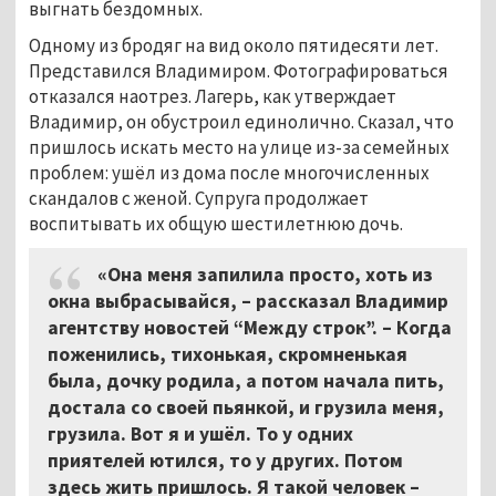
выгнать бездомных.
Одному из бродяг на вид около пятидесяти лет.
Представился Владимиром. Фотографироваться
отказался наотрез. Лагерь, как утверждает
Владимир, он обустроил единолично. Сказал, что
пришлось искать место на улице из-за семейных
проблем: ушёл из дома после многочисленных
скандалов с женой. Супруга продолжает
воспитывать их общую шестилетнюю дочь.
«Она меня запилила просто, хоть из
окна выбрасывайся,
–
рассказал Владимир
агентству новостей “Между строк”. – Когда
поженились, тихонькая, скромненькая
была, дочку родила, а потом начала пить,
достала со своей пьянкой, и грузила меня,
грузила. Вот я и ушёл. То у одних
приятелей ютился, то у других. Потом
здесь жить пришлось. Я такой человек –