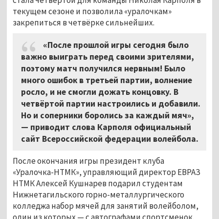
текущем сезоне и позволила «уралочкам»
закрепиться в четвёрке сильнейших.
«После прошлой игры сегодня было
важно выиграть перед своими зрителями,
поэтому матч получился нервным! Было
много ошибок в третьей партии, волнение
росло, и не смогли дожать концовку. В
четвёртой партии настроились и добавили.
Но и соперники боролись за каждый мяч»,
— приводит слова Карполя официальный
сайт Всероссийской федерации волейбола.
После окончания игры президент клуба
«Уралочка-НТМК», управляющий директор ЕВРАЗ
НТМК Алексей Кушнарев подарил студентам
Нижнетагильского горно-металлургического
колледжа набор мячей для занятий волейболом,
один из которых
—
с автографами спортсменок.