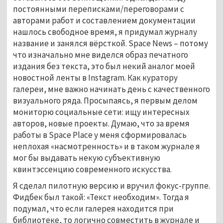
постоянными переписками/переговорами с
авторами работ и составлением документации
нашлось свободное время, я придумал журналу
название и занялся вёрсткой. Space News – потому
что изначально мне виделся образ печатного
издания без текста, это был некий аналог моей
новостной ленты в Instagram. Как куратору
галереи, мне важно начинать день с качественного
визуального ряда. Просыпаясь, я первым делом
мониторю социальные сети: ищу интересных
авторов, новые проекты. Думаю, что за время
работы в Space Place у меня сформировалась
неплохая «насмотренность» и в таком журнале я
мог бы выдавать некую субъективную
квинтэссенцию современного искусства.
Я сделал пилотную версию и вручил фокус-группе.
Фидбек был такой: «Текст необходим». Тогда я
подумал, что если галерея находится при
библиотеке, то логично совместить в журнале и