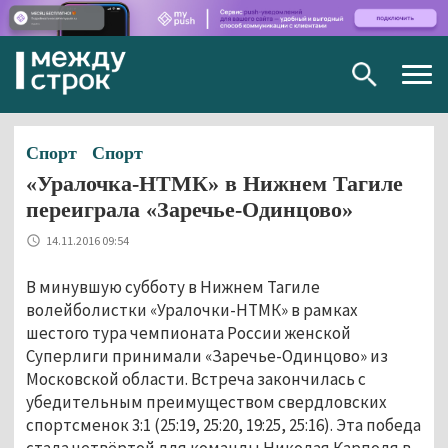
Togg
navig
Спорт
Спорт
«Уралочка-НТМК» в Нижнем Тагиле
переиграла «Заречье-Одинцово»
14.11.2016 09:54
В минувшую субботу в Нижнем Тагиле
волейболистки «Уралочки-НТМК» в рамках
шестого тура чемпионата России женской
Суперлиги принимали «Заречье-Одинцово» из
Московской области. Встреча закончилась с
убедительным преимуществом свердловских
спортсменок 3:1 (25:19, 25:20, 19:25, 25:16). Эта победа
стала четвёртой для команды Николая Карполя в