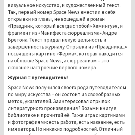
визуальное искусство, и художественный текст.
Так, первый номер Space News вместил в себя
открывки из главы, не вошедшей в роман
«Праздник, который всегда с тобой» Хемингуэя, и
фрагмент из «Манифеста сюрреализма» Андре
Бретона. Текст придал некую цельность и
завершённость журналу. Отрывки из «Праздника...»
посвящены картине «Ферма», которая находится
на обложке Space News, а сюрреализм – это
сквозное настроение первого номера.
Журнал = путеводитель!
Space News получился своего рода путеводителем
по миру искусства – он состоит из своеобразных
меток, указателей. Заинтересовал отрывок
литературного произведения? Возьми книгу в
библиотеке и прочитай её. Та же игра с картинами
и фотографиями: есть работа, есть название, есть
имя автора. Но никаких подробностей. Отличный