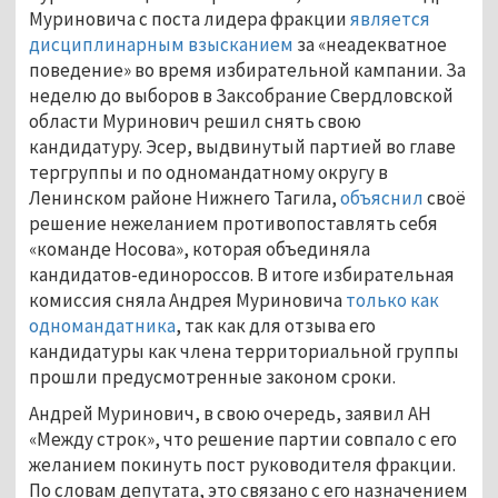
Муриновича с поста лидера фракции
является
дисциплинарным взысканием
за «неадекватное
поведение» во время избирательной кампании. За
неделю до выборов в Заксобрание Свердловской
области Муринович решил снять свою
кандидатуру. Эсер, выдвинутый партией во главе
тергруппы и по одномандатному округу в
Ленинском районе Нижнего Тагила,
объяснил
своё
решение нежеланием противопоставлять себя
«команде Носова», которая объединяла
кандидатов-единороссов. В итоге избирательная
комиссия сняла Андрея Муриновича
только как
одномандатника
, так как для отзыва его
кандидатуры как члена территориальной группы
прошли предусмотренные законом сроки.
Андрей Муринович, в свою очередь, заявил АН
«Между строк», что решение партии совпало с его
желанием покинуть пост руководителя фракции.
По словам депутата, это связано с его назначением