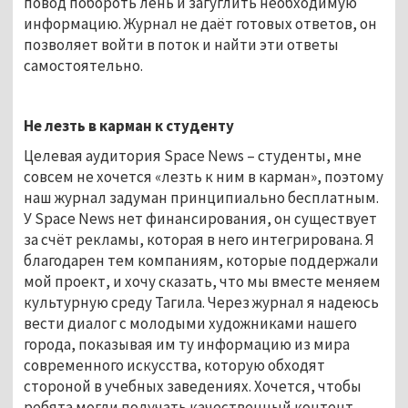
повод побороть лень и загуглить необходимую
информацию. Журнал не даёт готовых ответов, он
позволяет войти в поток и найти эти ответы
самостоятельно.
Не лезть в карман к студенту
Целевая аудитория Space News – студенты, мне
совсем не хочется «лезть к ним в карман», поэтому
наш журнал задуман принципиально бесплатным.
У Space News нет финансирования, он существует
за счёт рекламы, которая в него интегрирована. Я
благодарен тем компаниям, которые поддержали
мой проект, и хочу сказать, что мы вместе меняем
культурную среду Тагила. Через журнал я надеюсь
вести диалог с молодыми художниками нашего
города, показывая им ту информацию из мира
современного искусства, которую обходят
стороной в учебных заведениях. Хочется, чтобы
ребята могли получать качественный контент,