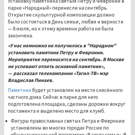
Установку памятника святым Петру и Февронии в
парке «Народный» перенесли на сентябрь.
Открытие скульптурной композиции должно
было состояться в День семьи, любви и верности
—
8 июля, но к этому времени работа не была
закончена.
«У нас немножко не получилось в "Народном"
установить памятник Петру и Февронии.
Мероприятие переносится на сентябрь. В Москве
не успевают отлить основной памятник»,
— рассказал телекомпании «Тагил-ТВ» мэр
Владислав Пинаев.
Памятник
будет установлен на месте снесённого
частного дома. Сейчас в парке для него
подготовлена площадка, сделаны дорожки вокруг
постамента и выделено место для клумб.
Фигуры православных святых Петра и Февронии
установлены во многих городах России по
общенациональной программе «В кругу семьи». В