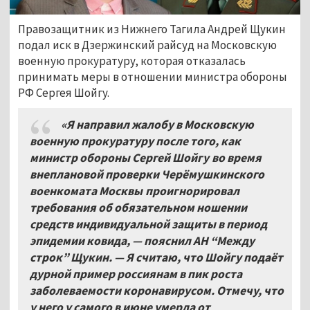
Правозащитник из Нижнего Тагила Андрей Щукин
подал иск в Дзержинский райсуд на Московскую
военную прокуратуру, которая отказалась
принимать меры в отношении министра обороны
РФ Сергея Шойгу.
«Я направил жалобу в Московскую
военную прокуратуру после того, как
министр обороны Сергей Шойгу во время
внеплановой проверки Черёмушкинского
военкомата Москвы проигнорировал
требования об обязательном ношении
средств индивидуальной защиты в период
эпидемии ковида, — пояснил АН “Между
строк” Щукин. — Я считаю, что Шойгу подаёт
дурной пример россиянам в пик роста
заболеваемости коронавирусом. Отмечу, что
у него у самого в июне умерла от