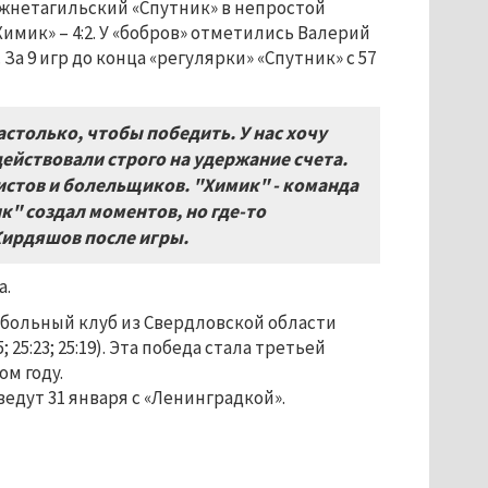
ижнетагильский «Спутник» в непростой
имик» – 4:2. У «бобров» отметились Валерий
а 9 игр до конца «регулярки» «Спутник» с 57
столько, чтобы победить. У нас хочу
ействовали строго на удержание счета.
истов и болельщиков. "Химик" - команда
к" создал моментов, но где-то
Кирдяшов после игры.
а.
больный клуб из Свердловской области
 25:23; 25:19). Эта победа стала третьей
м году.
едут 31 января с «Ленинградкой».