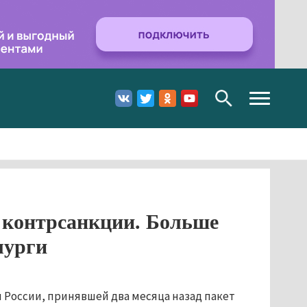
Toggle
navigation
и контрсанкции. Больше
лурги
 России, принявшей два месяца назад пакет