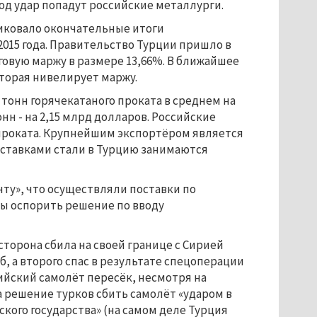
од удар попадут российские металлурги.
ликовало окончательные итоги
2015 года. Правительство Турции пришло в
овую маржу в размере 13,66%. В ближайшее
торая нивелирует маржу.
 тонн горячекатаного проката в среднем на
онн - на 2,15 млрд долларов. Российские
 проката. Крупнейшим экспортёром является
ставками стали в Турцию занимаются
у», что осуществляли поставки по
бы оспорить решение по вводу
сторона сбила на своей границе с Сирией
, а второго спас в результате спецоперации
ийский самолёт пересёк, несмотря на
 решение турков сбить самолёт «ударом в
кого государства» (на самом деле Турция