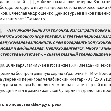
дание в плей-офф, мобилизовали свои резервы. Вчера н
бе одолел одного из аутсайдеров сезона воскресенский «Х
ков, Вячеслав Андрющенко, Денис Гурьев и Яков Ищенко. З
ми занимает 17-е место.
«Нам нужны были эти три очка. Мы сыграли ровно на
метить хорошую игру вратаря. В третьем периоды мы д
дачу команда выполнила, с чем поздравить хочу хокке
лодая и амбициозная. Неплохо двигается. Много "Хими
стерства не хватает»,
–
сказал главный тренер Андрей 
ра, 26 января, тагильчан в гости ждёт ХК «Звезда» из Чехов
олжила беспроигрышную серию «Уралочка-НТМК». Волей
а уверенно переиграл челябинский «Метар» - 3:1 (25:9; 21:25;
яд для команды Карполя в чемпионате и четвёртой в ново
ующий матч в рамках женской Суперлиги «уралочки» пров
тство новостей «Между строк»