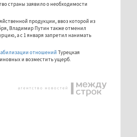
ство страны заявило о необходимости
яйственной продукции, ввоз которой из
оября, Владимир Путин также отменил
урцию, а с 1 января запретил нанимать
табилизации отношений
Турецкая
виновных и возместить ущерб.