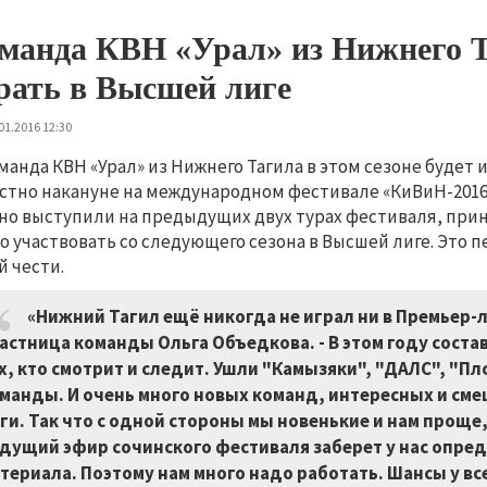
манда КВН «Урал» из Нижнего Т
рать в Высшей лиге
01.2016 12:30
манда КВН «Урал» из Нижнего Тагила в этом сезоне будет и
стно накануне на международном фестивале «КиВиН-2016» 
но выступили на предыдущих двух турах фестиваля, прин
о участвовать со следующего сезона в Высшей лиге.
Это п
й чести.
«Нижний Тагил ещё никогда не играл ни в Премьер-ли
астница команды Ольга Объедкова. - В этом году соста
х, кто смотрит и следит. Ушли "Камызяки", "ДАЛС", "Пл
манды. И очень много новых команд, интересных и сме
ги. Так что с одной стороны мы новенькие и нам проще
дущий эфир сочинского фестиваля заберет у нас опре
териала. Поэтому нам много надо работать. Шансы у все