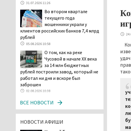
31.07.2026 11:26
начала купального сезона
Ко
Во втором квартале
погиб 21 человек
текущего года
05.08.2026 14:05
иг
мошенники украли у
Нижний Тагил на три дня
клиентов российских банков 7,4 млрд
станет мировой
24.
рублей
столицей
05.08.2026 10:58
Ко
короткометражного кино
изве
О том, как на реке
05.08.2026 13:20
удач
Чусовой в начале XX века
Мэрия раскрыла имя
прав
за 14 млн бюджетных
главной звезды Дня
тако
рублей построили завод, который не
города в Нижнем Тагиле
работал ни дня и вскоре был
05.08.2026 11:26
заброшен
В Нижнем Тагиле
02.08.2026 10:38
уч
разыскивают 45-летнего
те
ВСЕ НОВОСТИ
Виталия Говорухина
ко
05.08.2026 11:10
ли
Во втором квартале
бу
НОВОСТИ АФИШИ
текущего года
ма
мошенники украли у