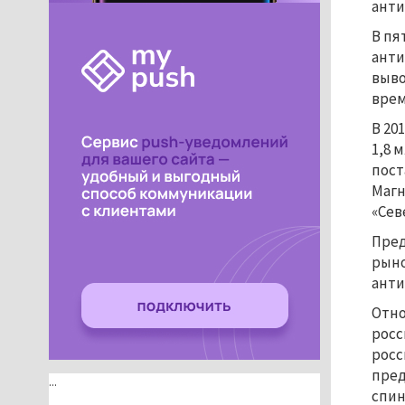
анти
В пя
анти
выво
врем
В 20
1,8 
пост
Магн
«Сев
Пред
рыно
анти
Отно
росс
росс
пред
...
спин