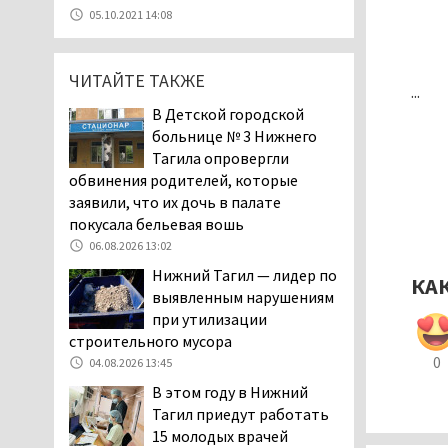
Эксперты назвали
05.10.2021 14:08
причины массового мора
рыбы в Свердловской
области
ЧИТАЙТЕ ТАКЖЕ
...
05.08.2026 16:31
В Детской городской
Осуждённый за убийство
больнице № 3 Нижнего
тагильского хоккеиста
Тагила опровергли
Александра Чумарина
обвинения родителей, которые
Самат Хазипов в очередной раз
заявили, что их дочь в палате
попал на скамью подсудимых
покусала бельевая вошь
05.08.2026 15:28
06.08.2026 13:02
Уральского депутата
Нижний Тагил — лидер по
КА
Госдумы Ильтякова,
выявленным нарушениям
назвавшего незамужних
при утилизации
женщин неполноценными людьми, а
строительного мусора
неженатых мужчин — инвалидами,
0
04.08.2026 13:45
проверит прокуратура (ВИДЕО)
В этом году в Нижний
05.08.2026 14:40
Тагил приедут работать
На водоёмах
15 молодых врачей
Свердловской области с