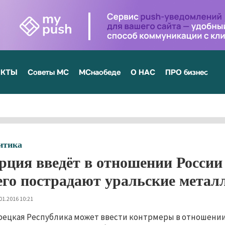
ЕКТЫ
Советы МС
МСнаобеде
О НАС
ПРО бизнес
итика
рция введёт в отношении Росси
его пострадают уральские метал
01.2016 10:21
рецкая Республика может ввести контрмеры в отношении