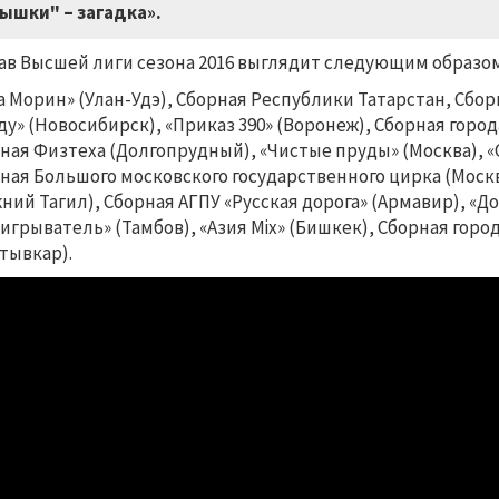
ышки" – загадка».
ав Высшей лиги сезона 2016 выглядит следующим образом
а Морин» (Улан-Удэ), Сборная Республики Татарстан, Сбор
ду» (Новосибирск), «Приказ 390» (Воронеж), Сборная гор
ная Физтеха (Долгопрудный), «Чистые пруды» (Москва), «С
ная Большого московского государственного цирка (Москва
ний Тагил), Сборная АГПУ «Русская дорога» (Армавир), «
игрыватель» (Тамбов), «Азия Mix» (Бишкек), Сборная гор
тывкар).