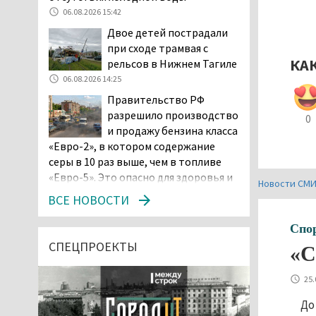
06.08.2026 15:42
Двое детей пострадали
при сходе трамвая с
КА
рельсов в Нижнем Тагиле
06.08.2026 14:25
Правительство РФ
разрешило производство
0
и продажу бензина класса
«Евро-2», в котором содержание
серы в 10 раз выше, чем в топливе
«Евро-5». Это опасно для здоровья и
Новости СМ
повышает износ автомобиля
ВСЕ НОВОСТИ
06.08.2026 13:53
Спо
В Детской городской
больнице № 3 Нижнего
СПЕЦПРОЕКТЫ
«С
Тагила опровергли
обвинения родителей, которые
25.
заявили, что их дочь в палате
До
покусала бельевая вошь