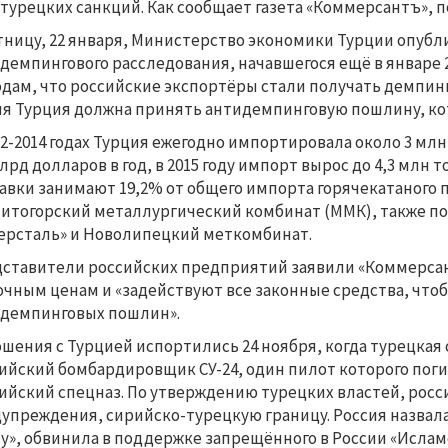
турецких санкций. Как сообщает газета «Коммерсантъ», п
тницу, 22 января, Министерство экономики Турции опуб
демпингового расследования, начавшегося ещё в январе 
дам, что российские экспортёры стали получать демпинг
я Турция должна принять антидемпинговую пошлину, ко
12-2014 годах Турция ежегодно импортировала около 3 млн
млрд долларов в год, в 2015 году импорт вырос до 4,3 млн т
авки занимают 19,2% от общего импорта горячекатаного
итогорский металлургический комбинат (ММК), также по
ерсталь» и Новолипецкий меткомбинат.
ставители российских предприятий заявили «Коммерсант
чным ценам и «задействуют все законные средства, что
демпинговых пошлин».
шения с Турцией испортились 24 ноября, когда турецкая 
ийский бомбардировщик СУ-24, один пилот которого погиб
ийский спецназ. По утверждению турецких властей, росс
упреждения, сирийско-турецкую границу. Россия назвала
у», обвинила в поддержке запрещённого в России «Исламс