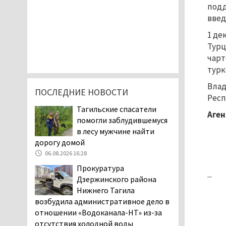
подд
введ
1 де
Турц
чарт
турк
Влад
ПОСЛЕДНИЕ НОВОСТИ
Респ
Тагильские спасатели
Аген
помогли заблудившемуся
в лесу мужчине найти
дорогу домой
06.08.2026 16:28
Прокуратура
...
Дзержинского района
Нижнего Тагила
возбудила административное дело в
отношении «Водоканала-НТ» из-за
отсутствия холодной воды