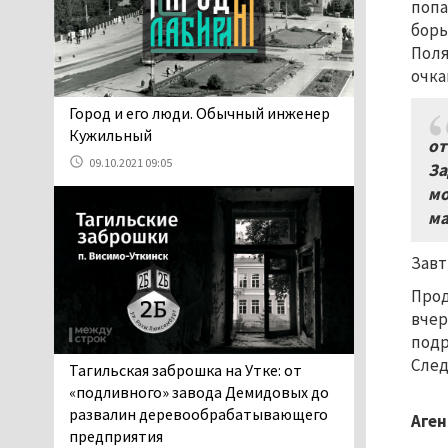
попа
06.08.2026 13:02
борь
В Нижнем Тагиле на три
Поля
дня запретят
очка
электросамокаты
06.08.2026 11:41
​​​​​​​Город и его люди. Обычный инженер
«Я уверен, это бельевая
Кужильный
от
вошь». Родители 10-
09.10.2021 09:05
За
летней девочки
мо
пожаловались на кровососущих
ма
паразитов, которые искусали их
ребёнка в детской больнице
Завт
Нижнего Тагила
05.08.2026 17:59
Прод
Директора уральского
вчер
предприятия по
подр
производству дронов
След
Тагильская заброшка на Утке: от
«Упырь» подорвали в автомобиле
«подливного» завода Демидовых до
под Екатеринбургом
развалин деревообрабатывающего
Аген
05.08.2026 17:05
предприятия