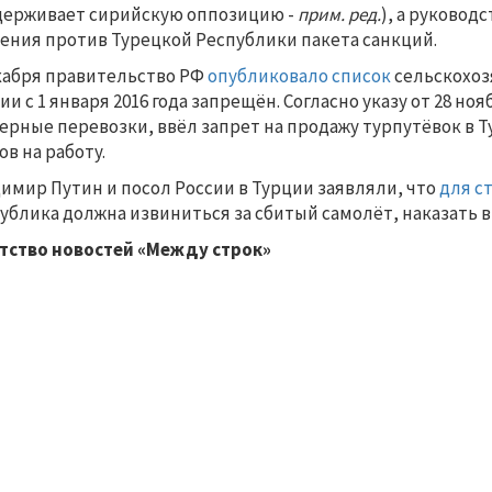
ерживает сирийскую оппозицию -
прим. ред.
), а руковод
ения против Турецкой Республики пакета санкций.
кабря правительство РФ
опубликовало список
сельскохоз
ии с 1 января 2016 года запрещён. Согласно указу от 28 н
ерные перевозки, ввёл запрет на продажу турпутёвок в Т
ов на работу.
имир Путин и посол России в Турции заявляли, что
для с
ублика должна извиниться за сбитый самолёт, наказать 
тство новостей «Между строк»