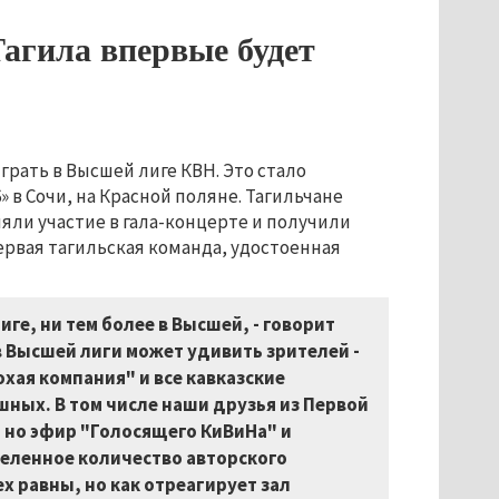
агила впервые будет
грать в Высшей лиге КВН. Это стало
в Сочи, на Красной поляне. Тагильчане
яли участие в гала-концерте и получили
ервая тагильская команда, удостоенная
ге, ни тем более в Высшей, - говорит
в Высшей лиги может удивить зрителей -
охая компания" и все кавказские
шных. В том числе наши друзья из Первой
, но эфир "Голосящего КиВиНа" и
деленное количество авторского
х равны, но как отреагирует зал