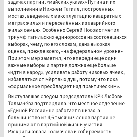
задачах партии, «майских указах» Путина и их
выполнении в Нижнем Тагиле, построенных
мостах, введённых в эксплуатацию квадратных
метрах жилья и переселённых из аварийного
жилья семьях. Особенно Сергей Носов отметил
триумф тагильских единороссов на состоявшихся
выборах, чему, по его словам, дана высокая
оценка, прежде всего, «на федеральном уровне».
При этом мэр заметил, что впереди ещё одни
важные выборы и партия должна ещё больше
«идти в народ», усиливать работу низовых ячеек,
избавляться от мёртвых душ, потому что пока
«формальное преобладает над практическим».
Выступавшая следом председатель КРК Любовь
Толмачёва подтвердила, что местное отделение
«Единой России» не работает в низах, а
большинство из 4,6 тысячи членов партии не
принимают в партийной жизни участия.
Раскритиковала Толмачёва и собираемость