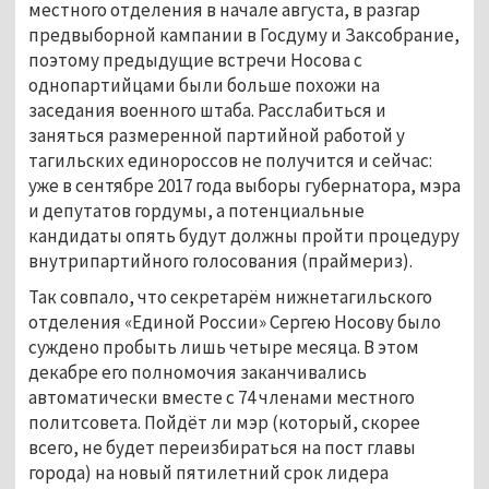
местного отделения в начале августа, в разгар
предвыборной кампании в Госдуму и Заксобрание,
поэтому предыдущие встречи Носова с
однопартийцами были больше похожи на
заседания военного штаба. Расслабиться и
заняться размеренной партийной работой у
тагильских единороссов не получится и сейчас:
уже в сентябре 2017 года выборы губернатора, мэра
и депутатов гордумы, а потенциальные
кандидаты опять будут должны пройти процедуру
внутрипартийного голосования (праймериз).
Так совпало, что секретарём нижнетагильского
отделения «Единой России» Сергею Носову было
суждено пробыть лишь четыре месяца. В этом
декабре его полномочия заканчивались
автоматически вместе с 74 членами местного
политсовета. Пойдёт ли мэр (который, скорее
всего, не будет переизбираться на пост главы
города) на новый пятилетний срок лидера