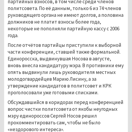
партийных взносов, в том числе среди членов
политсовета. По её данным, только 6 из 74 членов
руководящего органа не имеют долгов, а половина
должников не платит взносы более года,
некоторые не пополняли партийную кассу с 2006
года.
После отчётов партийцы приступили к выборной
части конференции, ставшей также формальной.
Единоросска, выдвинувшая Носова в августе,
вновь внесла кандидатуру мэра. В противники ему
опять выдвинули лишь руководителя местных
молодогвардейцев Марию Лисину, а за
утверждение кандидатов в политсовет и КРК
проголосовали уже готовыми списками.
Обсуждавшийся в коридорах перед конференцией
вопрос чистки политсовета от якобы неугодных
мэру единороссов Сергей Носов решил
прокомментировать сам, чтобы не было
«нездорового интереса».