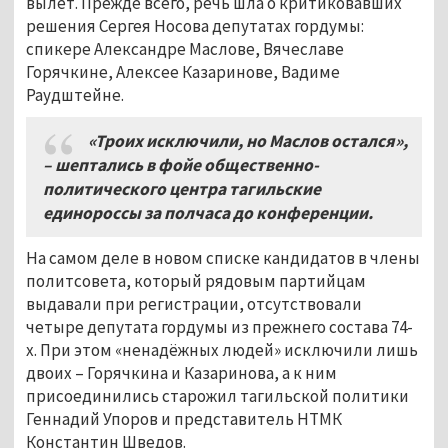
вылет. Прежде всего, речь шла о критиковавших
решения Сергея Носова депутатах гордумы:
спикере Александре Маслове, Вячеславе
Горячкине, Алексее Казаринове, Вадиме
Раудштейне.
«Троих исключили, но Маслов остался»,
– шептались в фойе общественно-
политического центра тагильские
единороссы за полчаса до конференции.
На самом деле в новом списке кандидатов в члены
политсовета, который рядовым партийцам
выдавали при регистрации, отсутствовали
четыре депутата гордумы из прежнего состава 74-
х. При этом «ненадёжных людей» исключили лишь
двоих – Горячкина и Казаринова, а к ним
присоединились старожил тагильской политики
Геннадий Упоров и представитель НТМК
Константин Шведов.