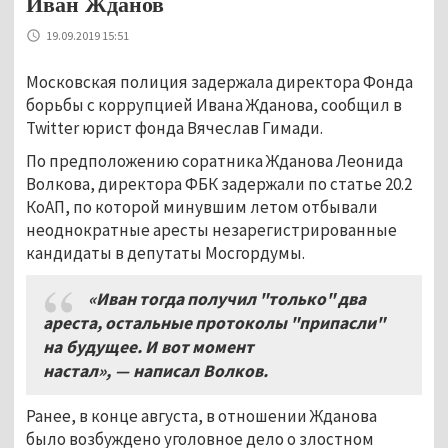
Иван Жданов
19.09.2019 15:51
Московская полиция задержала директора Фонда
борьбы с коррупцией Ивана Жданова, сообщил в
Twitter юрист фонда Вячеслав Гимади.
По предположению соратника Жданова Леонида
Волкова, директора ФБК задержали по статье 20.2
КоАП, по которой минувшим летом отбывали
неоднократные аресты незарегистрированные
кандидаты в депутаты Мосгордумы.
«Иван тогда получил "
только
"
два
ареста,
остальные протоколы "
припасли
"
на будущее
.
И вот момент
настал»
,
— написал Волков
.
Ранее, в конце августа, в отношении Жданова
было возбуждено уголовное дело о злостном