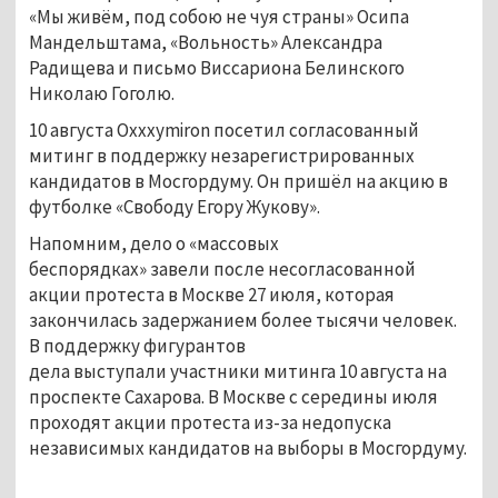
«Мы живём, под собою не чуя страны» Осипа
Мандельштама, «Вольность» Александра
Радищева и письмо Виссариона Белинского
Николаю Гоголю.
10 августа Oxxxymiron посетил согласованный
митинг в поддержку незарегистрированных
кандидатов в Мосгордуму. Он пришёл на акцию в
футболке «Свободу Егору Жукову».
Напомним, дело о «массовых
беспорядках» завели после несогласованной
акции протеста в Москве 27 июля, которая
закончилась задержанием более тысячи человек.
В поддержку фигурантов
дела выступали участники митинга 10 августа на
проспекте Сахарова. В Москве с середины июля
проходят акции протеста из-за недопуска
независимых кандидатов на выборы в Мосгордуму.