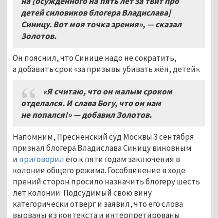
на
[
осуждённого на пять лет за твит про
детей силовиков блогера Владислава
]
Синицу
.
Вот моя точка зрения»
,
— сказал
Золотов
.
Он пояснил, что Синице надо не сократить,
а добавить срок «за призывы убивать жён, детей».
«Я считаю
,
что он малым сроком
отделался
.
И слава Богу
,
что он нам
не попался
!
» — добавил Золотов
.
Напомним, Пресненский суд Москвы 3 сентября
признал блогера Владислава Синицу виновным
и
приговорил
его к пяти годам заключения в
колонии общего режима. Гособвинение в ходе
прений сторон просило назначить блогеру шесть
лет колонии. Подсудимый свою вину
категорически отверг и заявил, что его слова
вырваны из контекста и интерпретированы