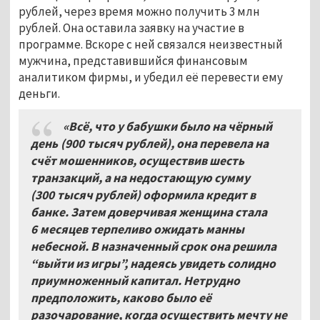
рублей, через время можно получить 3 млн
рублей. Она оставила заявку на участие в
программе. Вскоре с ней связался неизвестный
мужчина, представившийся финансовым
аналитиком фирмы, и убедил её перевести ему
деньги.
«Всё, что у бабушки было на чёрный
день (900
тысяч рублей), она перевела на
счёт мошенников, осуществив шесть
транзакций, а на недостающую сумму
(300
тысяч рублей) оформила кредит в
банке. Затем доверчивая женщина стала
6
месяцев терпеливо ожидать манны
небесной. В назначенный срок она решила
“выйти из игры”, надеясь увидеть солидно
приумноженный капитал. Нетрудно
предположить, каково было её
разочарование, когда осуществить мечту не