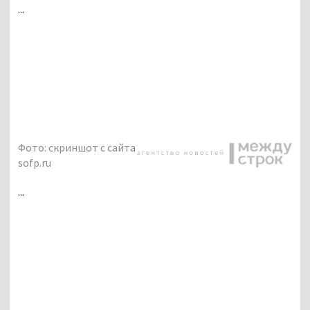
...
Фото: скриншот с сайта
sofp.ru
...