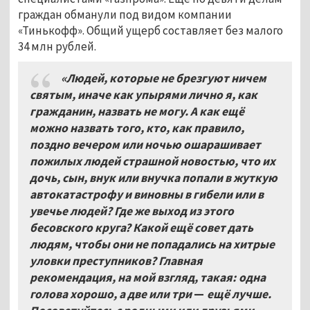
граждан обманули под видом компании
«Тинькофф». Общий ущерб составляет без малого
34 млн рублей.
«Людей, которые не брезгуют ничем
святым, иначе как упырями лично я, как
гражданин, назвать не могу. А как ещё
можно назвать того, кто, как правило,
поздно вечером или ночью ошарашивает
пожилых людей страшной новостью, что их
дочь, сын, внук или внучка попали в жуткую
автокатастрофу и виновны в гибели или в
увечье людей? Где же выход из этого
бесовского круга? Какой ещё совет дать
людям, чтобы они не попадались на хитрые
уловки преступников? Главная
рекомендация, на мой взгляд, такая: одна
голова хорошо, а две или три
—
ещё лучше.