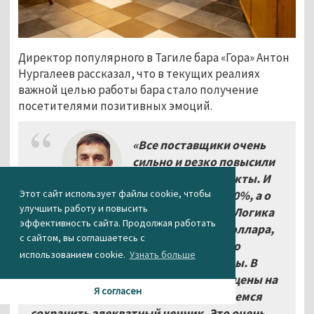
Директор популярного в Тагиле бара «Гора» Антон
Нургалеев рассказал, что в текущих реалиях
важной целью работы бара стало получение
посетителями позитивных эмоций.
«Все поставщики очень
сильно и резко повысили
цены на все продукты. И
Этот сайт использует файлы cookie, чтобы
речь идёт не о 5–10%, а о
улучшить работу и повысить
30%, а в некоторых случаях и 100%! Логика
эффективность сайта. Продолжая работать
подъёма цен понятна: вырос курс доллара,
с сайтом, вы соглашаетесь с
выросли и цены. Удивительно то, что
использованием cookie.
Узнать больше
подорожали и отечественные товары. В
данный момент мы ещё не подняли цены на
Я согласен
позиции меню и до последнего пытаемся
сохранить адекватный ценник. Это очень