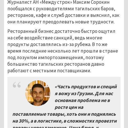
Журналист АН «Между строк» Максим Сорокин
пообщался с руководителями тагильских баров,
ресторанов, кафе и служб доставки и выяснил, как
они планируют преодолевать новые трудности.
Ресторанный бизнес достаточно быстро ощутил
на себе воздействие санкций, ведь многие
продукты доставлялись из-за рубежа. В то же
время последние несколько лет прошли в стране
под лозунгом импортозамещения, поэтому
большинство тагильских ресторанов давно
работают с местными поставщиками.
«Часть продуктов и специй
я вожу из Грузии. Для нас
основная проблема не в
росте цен на
поставляемые товары, хоть они и поднялись
на 30%, а в логистике, в сложностях провезти
товары через таможню. Цена блюд, к