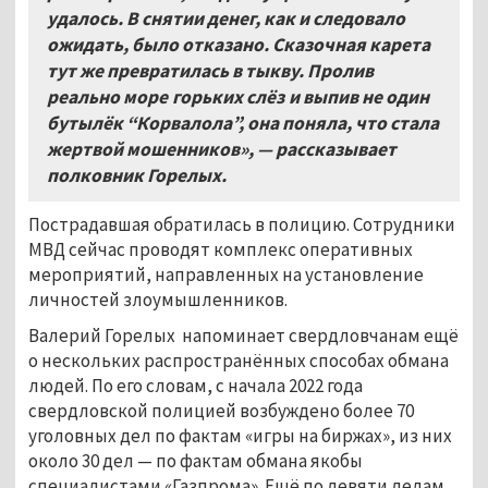
удалось. В снятии денег, как и следовало
ожидать, было отказано. Сказочная карета
тут же превратилась в тыкву. Пролив
реально море горьких слёз и выпив не один
бутылёк “Корвалола”, она поняла, что стала
жертвой мошенников», — рассказывает
полковник Горелых.
Пострадавшая обратилась в полицию. Сотрудники
МВД сейчас проводят комплекс оперативных
мероприятий, направленных на установление
личностей злоумышленников.
Валерий Горелых напоминает свердловчанам ещё
о нескольких распространённых способах обмана
людей. По его словам, с начала 2022 года
свердловской полицией возбуждено более 70
уголовных дел по фактам «игры на биржах», из них
около 30 дел — по фактам обмана якобы
специалистами «Газпрома». Ещё по девяти делам