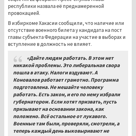
республики назвала её преднамеренной
провокацией.
В избиркоме Хакасии сообщили, что наличие или
отсутствие военного билета у кандидата на пост
главы субъекта Федерации на участие в выборах и
вступление в должность не влияет.
«Дайте людям работать
.
В этом нет
никакой проблемы
.
Это либеральная свора
пошла в атаку
. Налоги вздувают.
А
Коновалов работает грамотно
.
Программа
подготовлена
.
Не мешайте человеку
работать
.
Есть закон, и его по нему избрали
губернатором
.
Если хотят призвать
,
пусть
призывают на основании закона
, как
положено.
Всё остальное от лукавого
.
Военные там были
, проверяли,
смотрели
,
а
теперь каждый день выковыривают не