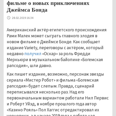
фильме о новых приключениях
Джеймса Бонда
28.02.2019 16:34
Американский актёр египетского происхождения
Рами Малек может сыграть главного злодея в
новом фильме о Джеймсе Бонде. Как сообщает
издание Variety, переговоры с актёром, который
недавно
получил
«Оскар» за роль Фредди
Меркьюри в музыкальном байопике «Богемская
рапсодия», шли давно.
Как пишет издание, возможно, персонаж звезды
сериала «Мистер Робот» и фильма «Богемская
рапсодия» будет слепым. Правда, сценарий
переписывался несколько раз. Над его
первоначальным вариантом работали Нил Первис
и Роберт Уйэд, в ноябре прошлого года автор
«Казино Рояль» Пол Хаггис отредактировал их
черновики, а в начале 2019 года к работе над