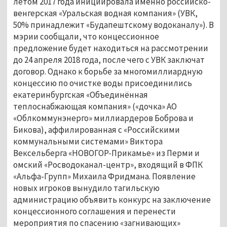
летом 2017 года инициировала именно российско-
венгерская «Уральская водная компания» (УВК,
50% принадлежит «Будапештскому водоканалу»). В
мэрии сообщали, что концессионное
предложение будет находиться на рассмотрении
до 24 апреля 2018 года, после чего с УВК заключат
договор. Однако к борьбе за многомиллиардную
концессию по очистке воды присоединились
екатеринбургская «Объединённая
теплоснабжающая компания» («дочка» АО
«Облкоммунэнерго» миллиардеров Боброва и
Бикова), аффилированная с «Российскими
коммунальными системами» Виктора
Вексельберга «НОВОГОР-Прикамье» из Перми и
омский «Росводоканал-центр», входящий в ФПК
«Альфа-Групп» Михаила Фридмана. Появление
новых игроков вынудило тагильскую
администрацию объявить конкурс на заключение
концессионного соглашения и перенести
мероприятия по спасению «загнивающих»