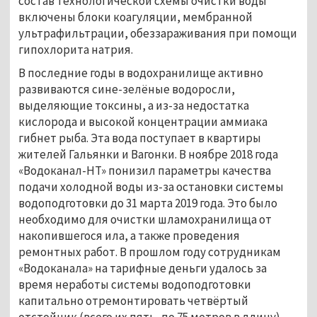
состав технологической схемы очистки воды
включены блоки коагуляции, мембранной
ультрафильтрации, обеззараживания при помощи
гипохлорита натрия.
В последние годы в водохранилище активно
развиваются сине-зелёные водоросли,
выделяющие токсины, а из-за недостатка
кислорода и высокой концентрации аммиака
гибнет рыба. Эта вода поступает в квартиры
жителей Гальянки и Вагонки. В ноябре 2018 года
«Водоканал-НТ» понизил параметры качества
подачи холодной воды из-за остановки системы
водоподготовки до 31 марта 2019 года. Это было
необходимо для очистки шламохранилища от
накопившегося ила, а также проведения
ремонтных работ. В прошлом году сотрудникам
«Водоканала» на тарифные деньги удалось за
время неработы системы водоподготовки
капитально отремонтировать четвёртый
отстойник (всего их пять, по 75 метров в длину),