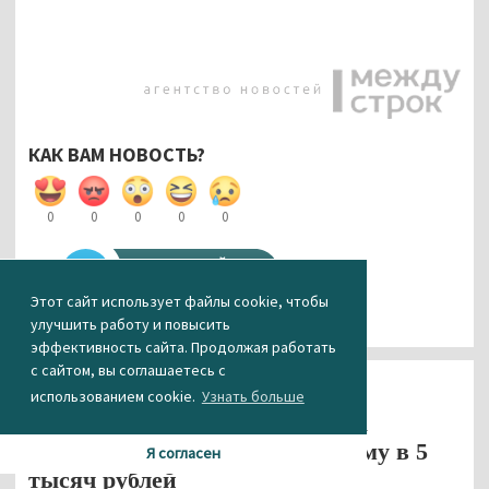
КАК ВАМ НОВОСТЬ?
0
0
0
0
0
Этот сайт использует файлы cookie, чтобы
улучшить работу и повысить
эффективность сайта. Продолжая работать
с сайтом, вы соглашаетесь с
Происшествия
использованием cookie.
Узнать больше
Двух жителей Нижнего Тагила
осудили за взятку полицейскому в 5
Я согласен
тысяч рублей