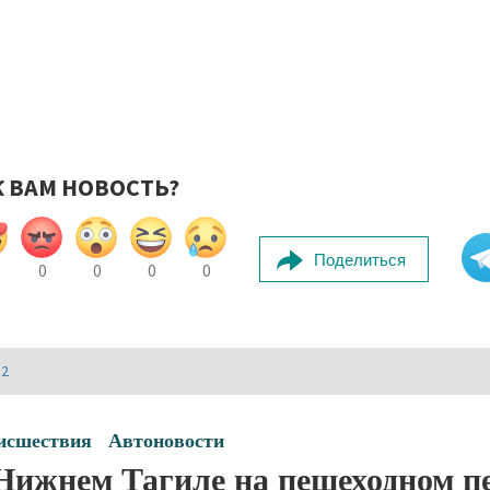
К ВАМ НОВОСТЬ?
Поделиться
0
0
0
0
И2
исшествия
Автоновости
Нижнем Тагиле на пешеходном п