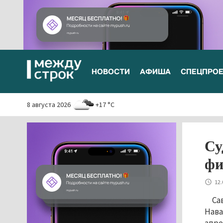
НОВОСТИ
АФИША
СПЕЦПРО
8 августа 2026
+17 °C
Су
фи
12.
Са
Нава