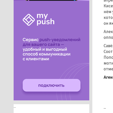
апре
Кисе
нём 
кото
он я
Алек
оппо
Савё
Соот
Попо
моти
отме
Аген
...
...