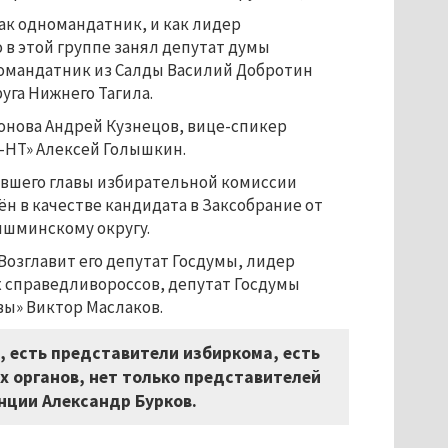
к одномандатник, и как лидер
 в этой группе занял депутат думы
номандатник из Салды Василий Добротин
уга Нижнего Тагила.
ронова Андрей Кузнецов, вице-спикер
-НТ» Алексей Голышкин.
ывшего главы избирательной комиссии
 в качестве кандидата в Заксобрание от
ышминскому округу.
озглавит его депутат Госдумы, лидер
х справедливороссов, депутат Госдумы
вы» Виктор Маслаков.
л, есть представители избиркома, есть
 органов, нет только представителей
нции Александр Бурков.