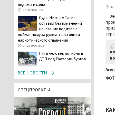
ведьмы и салют
12.
07.08.2026 15:56
Вч
Суд в Нижнем Тагиле
прои
оставил без изменений
приш
наказание водителю,
зерк
пойманному за рулём в состоянии
наркотического опьянения
07.08.2026 15:35
ам
Пять человек погибли в
пр
ДТП под Екатеринбургом
Аген
07.08.2026 14:24
ВСЕ НОВОСТИ
Тагильские спасатели
ФОТ
проникли в квартиру
через балкон, чтобы
СПЕЦПРОЕКТЫ
помочь пенсионерке
07.08.2026 14:20
В Красноуральске хитрый
КА
водитель BMW ездил с