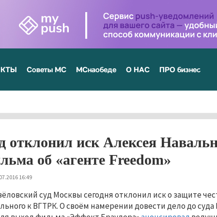
ЕКТЫ
Советы МС
МСнаобеде
О НАС
ПРО бизнес
д отклонил иск Алексея Навальн
льма об «агенте Freedom»
07.2016 16:49
вёловский суд Москвы сегодня отклонил иск о защите че
льного к ВГТРК. О своём намерении довести дело до суда 