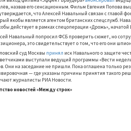
ля выход фильма «Эффект Браудера»
анонсировал
ведущи
лёв, назвав его сенсационным. Фильм Евгения Попова выше
утверждается, что Алексей Навальный связан с главой фо
рый якобы является агентом британских спецслужб. Нава
кобы действует в рамках спецоперации «Дрожь», начатой Ц
сей Навальный попросил ФСБ проверить сюжет, но сотр
зиционера, это свидетельствует о том, что его они шпио
ловский суд Москвы
принял
иск Навального о защите чести
ветчиками выступали ведущий программы «Вести недели
в. Они на заседание не пришли. Пока оглашена только р
вировочная — где указаны причины принятия такого реш
чают журналисты РИА Новости.
тство новостей «Между строк»