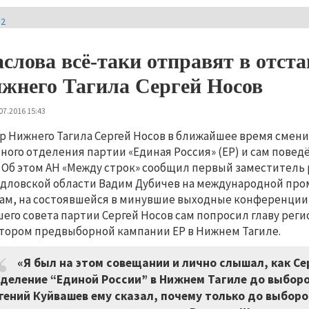
И2
слова всё-таки отправят в отста
жнего Тагила Сергей Носов
07.2016 15:43
р Нижнего Тагила Сергей Носов в ближайшее время смени
ного отделения партии «Единая Россия» (ЕР) и сам повед
. Об этом АН «Между строк» сообщил первый заместител
дловской области Вадим Дубичев на международной про
ам, на состоявшейся в минувшие выходные конференции 
его совета партии Сергей Носов сам попросил главу реги
тором предвыборной кампании ЕР в Нижнем Тагиле.
«Я был на этом совещании и лично слышал, как Сер
деление “Единой России” в Нижнем Тагиле до выборо
гений Куйвашев ему сказал, почему только до выборо