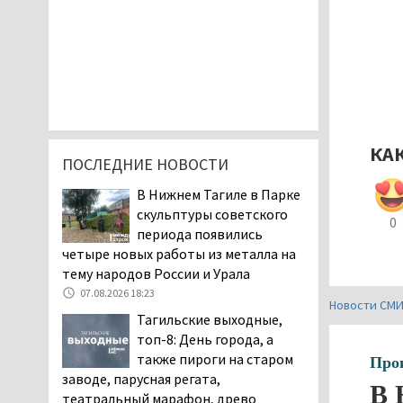
КА
ПОСЛЕДНИЕ НОВОСТИ
В Нижнем Тагиле в Парке
скульптуры советского
0
периода появились
четыре новых работы из металла на
тему народов России и Урала
07.08.2026 18:23
Новости СМ
Тагильские выходные,
топ-8: День города, а
также пироги на старом
Про
заводе, парусная регата,
В 
театральный марафон, древо