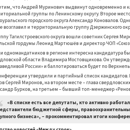
тим, что Андрей Муринович выдвинут одновременно и ка
иториальной группы по Ленинскому округу. Второе место
оуральского городского округа Александр Коновалов. Од
е возглавил и территориальную группу Дзержинского окр
уппу Тагилстроевского округа вошли советник Сергея Ми
льской гордумы Леонид Мартюшёв и директор ЧОП «Союз
и одномандатников в регионе интересна кандидатура б
дловской области Владимира Мостовщикова. Он утверждён
аведливой России» и баллотироваться будет по Верхнеп
онференции утвердили и партийный список кандидатов. В
ов Сергей Миронов, на втором месте
–
глава свердловски
сандр Бурков, на третьем – бывший топ-менеджер «Рено
«В списке есть все депутаты, кто активно работа
едставители бюджетной сферы, правоохранительных
упного бизнеса», – прокомментировал итоги конфере
тство новостей «Между строк»