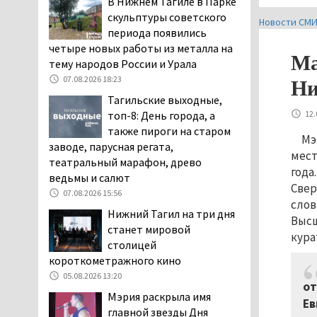
В Нижнем Тагиле в Парке
дня запретят
скульптуры советского
Новости СМ
электросамокаты
периода появились
06.08.2026 11:41
четыре новых работы из металла на
Ма
тему народов России и Урала
«Я уверен, это бельевая
вошь». Родители 10-
07.08.2026 18:23
Ни
летней девочки
Тагильские выходные,
пожаловались на кровососущих
топ-8: День города, а
12.
паразитов, которые искусали их
также пироги на старом
Мэ
ребёнка в детской больнице
заводе, парусная регата,
мест
Нижнего Тагила
театральный марафон, древо
года
05.08.2026 17:59
ведьмы и салют
Свер
Директора уральского
07.08.2026 15:56
слов
предприятия по
Нижний Тагил на три дня
Высш
производству дронов
станет мировой
кура
«Упырь» подорвали в автомобиле
столицей
под Екатеринбургом
короткометражного кино
05.08.2026 17:05
05.08.2026 13:20
от
Эксперты назвали
Мэрия раскрыла имя
Ев
причины массового мора
главной звезды Дня