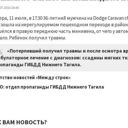
07.2016 16:40
ера, 11 июля, в 17:30 36-летний мужчина на Dodge Caravan
зошла на нерегулируемом пешеходном переходе в районе
ёлся в правую переднюю часть минивена, от чего у авто
ало. Ребёнок получил травмы.
«Потерпевший получил травмы и после осмотра вр
булаторное лечение с диагнозом: ссадины мягких тк
опаганды ГИБДД Нижнего Тагила.
тство новостей «Между строк»
О: отдел пропаганды ГИБДД Нижнего Тагила
К ВАМ НОВОСТЬ?