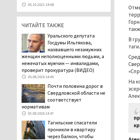
07.08.2026 11:47
05.10.2021 14:08
Отме
Екатеринбург подвергся
терр
атаке БПЛА, восемь из
Горн
ЧИТАЙТЕ ТАКЖЕ
них были сбиты, три
такж
упали на крышу логистического
Уральского депутата
центра
В гр
Госдумы Ильтякова,
07.08.2026 11:28
таги
назвавшего незамужних
Тагильские спасатели
женщин неполноценными людьми, а
Сред
помогли заблудившемуся
неженатых мужчин — инвалидами,
Свер
в лесу мужчине найти
проверит прокуратура (ВИДЕО)
«Спр
дорогу домой
05.08.2026 14:40
На к
06.08.2026 16:28
Почти половина дорог в
эсер
Прокуратура
Свердловской области не
Алек
Дзержинского района
соответствует
Нижнего Тагила
нормативам
возбудила административное дело в
03.08.2026 14:47
пр
отношении «Водоканала-НТ» из-за
Тагильские спасатели
кр
отсутствия холодной воды
проникли в квартиру
06.08.2026 15:42
через балкон, чтобы
Аген