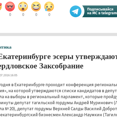
0
0
0
0
итика
Екатеринбурге эсеры утверждают
ердловское Заксобрание
07.2016 16:05
годня в Екатеринбурге проходит конференция региональ
ия», на которой утверждаются списки кандидатов в депу
ла на выборы в региональный парламент, которые пройду
инуты депутат тагильской гордумы Андрей Муринович (
ла № 20), депутат гордумы Верхней Салды Василий Добр
и екатеринбургский бизнесмен Александр Наумкин (Тагил