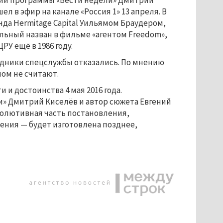
й программы «Вести недели» Дмитрий
л в эфир на канале «Россия 1» 13 апреля. В
нда Hermitage Capital Уильямом Браудером,
льный назван в фильме «агентом Freedom»,
РУ ещё в 1986 году.
удники спецслужбы отказались. По мнению
ном не считают.
 и достоинства 4 мая 2016 года.
» Дмитрий Киселёв и автор сюжета Евгений
езолютивная часть постановления,
ения — будет изготовлена позднее,