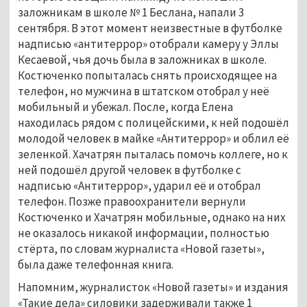
заложникам в школе № 1 Беслана, напали 3
сентября. В этот момент неизвестные в футболке
надписью «антитеррор» отобрали камеру у Эллы
Кесаевой, чья дочь была в заложниках в школе.
Костюченко попыталась снять происходящее на
телефон, но мужчина в штатском отобрал у неё
мобильный и убежал. После, когда Елена
находилась рядом с полицейскими, к ней подошёл
молодой человек в майке «Антитеррор» и облил её
зеленкой. Хачатрян пыталась помочь коллеге, но к
ней подошёл другой человек в футболке с
надписью «Антитеррор», ударил её и отобрал
телефон. Позже правоохранители вернули
Костюченко и Хачатрян мобильные, однако на них
не оказалось никакой информации, полностью
стёрта, по словам журналиста «Новой газеты»,
была даже телефонная книга.
Напомним, журналисток «Новой газеты» и издания
«Такие дела» силовики задерживали также 1