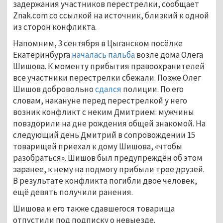
задержания участников перестрелки, сообщает
Znak.com со ссылкой на источник, близкий к одной
из сторон конфликта.
Напомним, 3 сентября в Цыганском посёлке
Екатеринбурга
началась пальба
возле дома Олега
Шишова. К моменту прибытия правоохранителей
все участники перестрелки сбежали. Позже Олег
Шишов добровольно
сдался
полиции. По его
словам, накануне перед перестрелкой у него
возник конфликт с неким Дмитрием: мужчины
повздорили на дне рождения общей знакомой. На
следующий день Дмитрий в сопровождении 15
товарищей приехал к дому Шишова, «чтобы
разобраться». Шишов был предупреждён об этом
заранее, к нему на подмогу прибыли трое друзей.
В результате конфликта погибли двое человек,
ещё девять получили ранения.
Шишова и его также сдавшегося товарища
отпустили под подписку о невыезде.