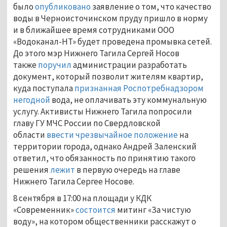
было
опубликовано
заявление о том, что качество
воды в Черноисточинском пруду пришло в норму
и в ближайшее время сотрудниками ООО
«Водоканал-НТ» будет проведена промывка сетей.
До этого мэр Нижнего Тагила Сергей Носов
также
поручил
администрации разработать
документ, который позволит жителям квартир,
куда поступала
признанная Роспотребнадзором
негодной
вода, не оплачивать эту коммунальную
услугу. Активисты Нижнего Тагила попросили
главу ГУ МЧС России по Свердловской
области
ввести чрезвычайное положение
на
территории города, однако Андрей Заленский
ответил, что обязанность по принятию такого
решения
лежит
в первую очередь на главе
Нижнего Тагила Сергее Носове.
8 сентября в 17:00 на площади у КДК
«Современник»
состоится
митинг «За чистую
воду», на котором общественники расскажут о