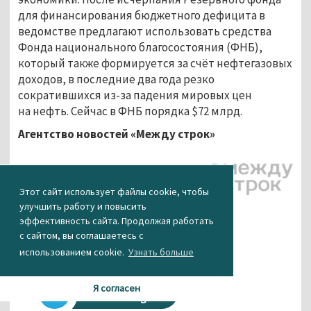
для финансирования бюджетного дефицита в
ведомстве предлагают использовать средства
Фонда национального благосостояния (ФНБ),
который также формируется за счёт нефтегазовых
доходов, в последние два года резко
сократившихся из-за падения мировых цен
на нефть. Сейчас в ФНБ порядка $72 млрд.
Агентство новостей «Между строк»
Этот сайт использует файлы cookie, чтобы
улучшить работу и повысить
КАК ВАМ НОВОСТЬ?
эффективность сайта. Продолжая работать
с сайтом, вы соглашаетесь с
использованием cookie.
Узнать больше
0
0
0
0
0
Я согласен