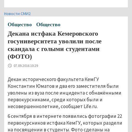
Новости СМИ2
Общество
Общество
Декана истфака Кемеровского
госуниверситета уволили после
скандала с голыми студентами
(ФОТО)
07.09.2016 10:29
Декан исторического факультета КемГУ
Константин Юматов и два его заместителя были
уволены из вуза после инцидента с обнажёнными
первокурсниками, среди которых были и
несовершеннолетние, сообщает Life.ru.
6 сентября в интернете появились фотографии 22
первокурсников истфака КемГУ, которых раздели
на посвящении в студенты. Фото сделаны на