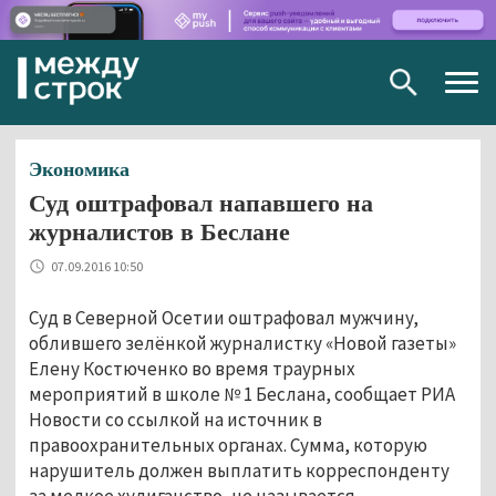
Togg
navig
Экономика
Суд оштрафовал напавшего на
журналистов в Беслане
07.09.2016 10:50
Суд в Северной Осетии оштрафовал мужчину,
облившего зелёнкой журналистку «Новой газеты»
Елену Костюченко во время траурных
мероприятий в школе № 1 Беслана, сообщает РИА
Новости со ссылкой на источник в
правоохранительных органах. Сумма, которую
нарушитель должен выплатить корреспонденту
за мелкое хулиганство, не называется.