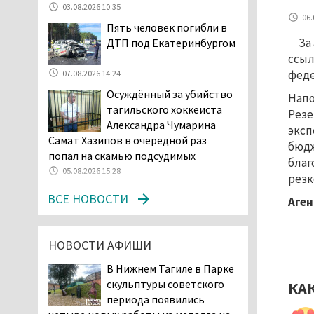
в лесу мужчине найти
03.08.2026 10:35
дорогу домой
06.
Пять человек погибли в
06.08.2026 16:28
За
ДТП под Екатеринбургом
Прокуратура
ссыл
Дзержинского района
феде
07.08.2026 14:24
Нижнего Тагила
Осуждённый за убийство
Напо
возбудила административное дело в
тагильского хоккеиста
Рез
отношении «Водоканала-НТ» из-за
Александра Чумарина
эксп
отсутствия холодной воды
Самат Хазипов в очередной раз
бюдж
06.08.2026 15:42
попал на скамью подсудимых
благ
Двое детей пострадали
05.08.2026 15:28
резк
при сходе трамвая с
ВСЕ НОВОСТИ
рельсов в Нижнем Тагиле
Аген
06.08.2026 14:25
Правительство РФ
НОВОСТИ АФИШИ
разрешило производство
и продажу бензина класса
В Нижнем Тагиле в Парке
«Евро-2», в котором содержание
скульптуры советского
КА
серы в 10 раз выше, чем в топливе
периода появились
«Евро-5». Это опасно для здоровья и