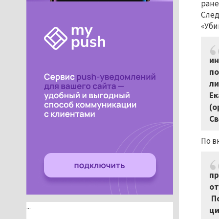
ране
След
«Уби
ин
по
ли
Ек
(о
Св
По в
пр
от
По
...
ци