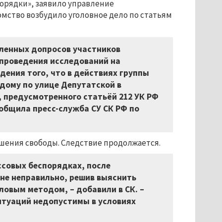
порядки», заявило управление
омство возбудило уголовное дело по статьям
сленных допросов участников
проведения исследований на
ения того, что в действиях группы
дому по улице Депутатской в
 предусмотренного статьёй 212 УК РФ
ообщила пресс-служба СУ СК РФ по
ишения свободы. Следствие продолжается.
ссовых беспорядках, после
не неправильно, решив выяснить
ловым методом, – добавили в СК. –
туаций недопустимы в условиях