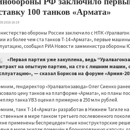
нобороны РФ заключило первый
ставку 100 танков «Армата»
09.2016 16:19
нистерство обороны России заключило с НПК «Уралвагонз
ии из более чем ста танков Т-14 «Армата», первые машин
луатацию, сообщил РИА Новости замминистра обороны Ю
«Первая партия уже закуплена, ведь “Уралвагонза
нтракт на опытную партию, на сто с лишним машин, 
сплуатацию», — сказал Борисов на форуме «Армия-20
мним, гендиректор «Уралвагонзавода» Олег Сиенко ране
асовало цену танков на платформе «Армата», но планы п
мпляр танка УВЗ оценил примерно в 250 млн рублей.
мним, танк Т-14 «Армата» разработан в Нижнем Тагиле на
ственным в мире танком третьего послевоенного поколе
не применены беспрецедентные конструкторские решения
вые в мире экипаж помещён в бронированную капсулу, о