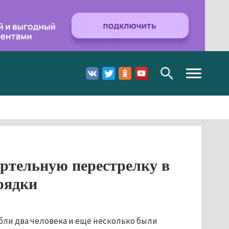
Toggle
navigation
ртельную перестрелку в
рядки
бли два человека и ещё несколько были