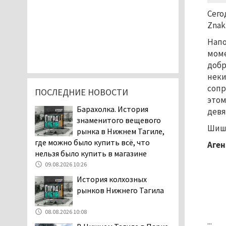
Сего
Znak
Напо
моме
доб
неки
сопр
ПОСЛЕДНИЕ НОВОСТИ
этом
Барахолка. История
девя
знаменитого вещевого
Шишо
рынка в Нижнем Тагиле,
где можно было купить всё, что
Аген
нельзя было купить в магазине
09.08.2026 10:26
История колхозных
рынков Нижнего Тагила
08.08.2026 10:08
...