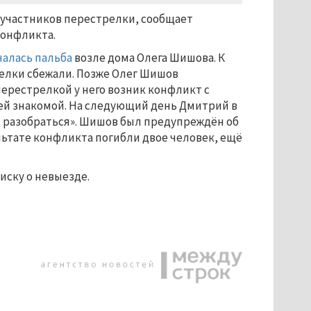
 участников перестрелки, сообщает
конфликта.
чалась пальба
возле дома Олега Шишова. К
елки сбежали. Позже Олег Шишов
перестрелкой у него возник конфликт с
й знакомой. На следующий день Дмитрий в
 разобраться». Шишов был предупреждён об
ультате конфликта погибли двое человек, ещё
иску о невыезде.