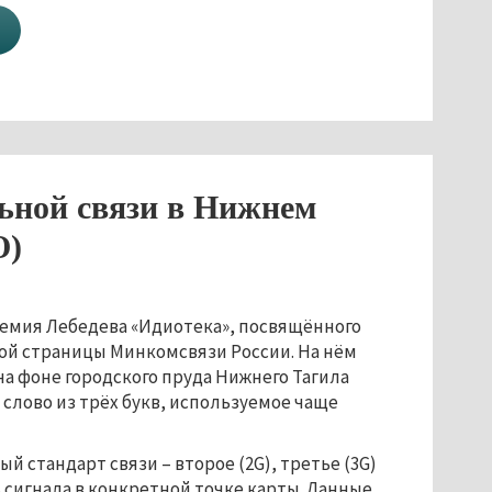
ьной связи в Нижнем
О)
ртемия Лебедева «Идиотека», посвящённого
й страницы Минкомсвязи России. На нём
 на фоне городского пруда Нижнего Тагила
лово из трёх букв, используемое чаще
 стандарт связи – второе (2G), третье (3G)
 сигнала в конкретной точке карты. Данные