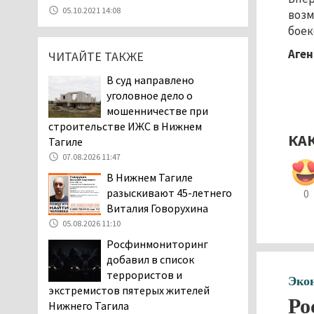
В Нижнем Тагиле в День
05.10.2021 14:08
возм
города перекроют
боек
центральные улицы и
Аген
ограничат парковку
ЧИТАЙТЕ ТАКЖЕ
07.08.2026 12:57
В суд направлено
В суд направлено
уголовное дело о
уголовное дело о
мошенничестве при
мошенничестве при
строительстве ИЖС в Нижнем
строительстве ИЖС в Нижнем
КА
Тагиле
Тагиле
07.08.2026 11:47
07.08.2026 11:47
В Нижнем Тагиле
Екатеринбург подвергся
разыскивают 45-летнего
0
атаке БПЛА, восемь из
Виталия Говорухина
них были сбиты, три
05.08.2026 11:10
упали на крышу логистического
Росфинмониторинг
центра
добавил в список
07.08.2026 11:28
террористов и
Эко
Тагильские спасатели
экстремистов пятерых жителей
помогли заблудившемуся
Ро
Нижнего Тагила