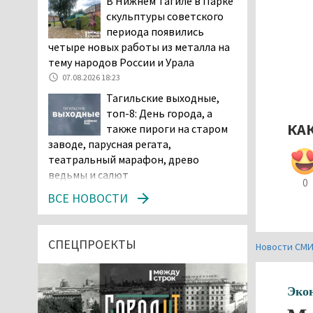
В Нижнем Тагиле в Парке
скульптуры советского
периода появились
четыре новых работы из металла на
тему народов России и Урала
07.08.2026 18:23
Тагильские выходные,
топ-8: День города, а
КА
также пироги на старом
заводе, парусная регата,
театральный марафон, древо
ведьмы и салют
0
07.08.2026 15:56
ВСЕ НОВОСТИ
Суд в Нижнем Тагиле
оставил без изменений
наказание водителю,
СПЕЦПРОЕКТЫ
Новости СМ
пойманному за рулём в состоянии
наркотического опьянения
07.08.2026 15:35
Эко
Пять человек погибли в