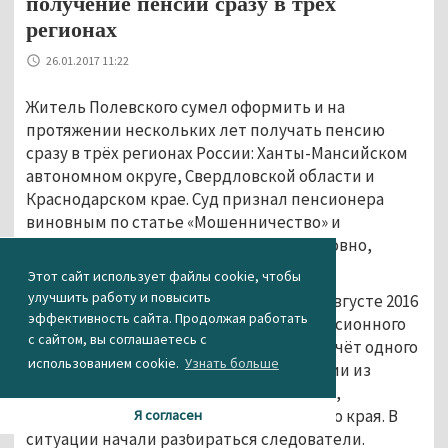
получение пенсии сразу в трёх
регионах
26.01.2017 11:22
Житель Полевского сумел оформить и на
протяжении нескольких лет получать пенсию
сразу в трёх регионах России: Ханты-Мансийском
автономном округе, Свердловской области и
Краснодарском крае. Суд признал пенсионера
виновным по статье «Мошенничество» и
приговорил к 1,5 годам заключения условно,
пишет «Российская Газета».
Этот сайт использует файлы cookie, чтобы
улучшить работу и повысить
Афера с тройной пенсией вскрылась в августе 2016
эффективность сайта. Продолжая работать
года во время ревизии в отделении Пенсионного
с сайтом, вы соглашаетесь с
фонда Полевского. Выяснилось, что на счёт одного
использованием cookie.
Узнать больше
из местных жителей зачисляются пенсии из
Ханты-Мансийского автономного округа,
Свердловской области и Краснодарского края. В
Я согласен
ситуации начали разбираться следователи.