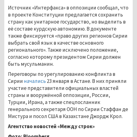
Источник «Интерфакса» в оппозиции сообщал, что
в проекте Конституции предлагается сохранить
страну как унитарное государство, но выделить в
её составе курдскую автономию. В документе
также фиксируется «право других регионов Сирии
выбрать свой язык в качестве основного
регионального». Также исключено положение,
согласно которому президентом Сирии должен
быть мусульманин.
Переговоры по урегулированию конфликта в
Сирии
начались
23 января в Астане. В них приняли
участие представители официальных властей
страны и вооружённой оппозиции, России,
Турции, Ирана, а также спецпосланник
генерального секретаря ООН по Сирии Стаффан де
Мистура и посол США в Казахстане Джордж Крол.
Агентство новостей «Между строк»
Фото:
Bloomberg