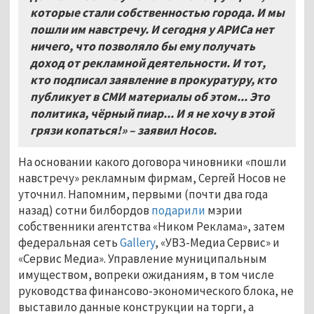
которые стали собственностью города. И мы
пошли им навстречу. И сегодня у АРИСа нет
ничего, что позволяло бы ему получать
доход от рекламной деятельности. И тот,
кто подписал заявление в прокуратуру, кто
публикует в СМИ материалы об этом... Это
политика, чёрный пиар... И я не хочу в этой
грязи копаться!» – заявил Носов.
На основании какого договора чиновники «пошли
навстречу» рекламным фирмам, Сергей Носов не
уточнил. Напомним, первыми (почти два года
назад) сотни билбордов
подарили
мэрии
собственники агентства «Ником Реклама», затем
федеральная сеть
Gallery
, «УВЗ-Медиа Сервис» и
«Сервис Медиа». Управление муниципальным
имуществом, вопреки ожиданиям, в том числе
руководства финансово-экономического блока, не
выставило данные конструкции на торги, а