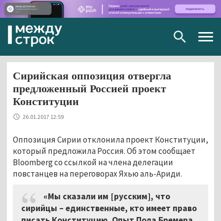
Togg
navig
Сирийская оппозиция отвергла
предложенный Россией проект
Конституции
26.01.2017 12:59
Оппозиция Сирии отклонила проект Конституции,
который предложила Россия. Об этом сообщает
Bloomberg со ссылкой на члена делегации
повстанцев на переговорах Яхью аль-Ариди.
«Мы сказали им [русским], что
сирийцы
–
единственные, кто имеет право
писать Конституцию. Опыт Пола Бремера