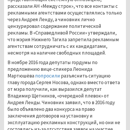
рассказали АН «Между строк», что все контакты с
рекламными агентствами осуществлялись только
через Андрея Ленду, а чиновник лично
цензурировал содержание политической
рекламы. В «Справедливой России» утверждали,
что мэрия Нижнего Тагила запретила рекламным
агентствам сотрудничать с их кандидатами,
несмотря на наличие свободных площадей.
В ноябре 2016 года депутаты гордумы по
предложению вице-спикера Леонида
Мартюшёва
попросили
разъяснить ситуацию
главу города Сергея Носова, однако вместо ответа
от мэра получили, как выразился депутат
Владимир Щетников, «очередной плевок» от
Андрея Ленды. Чиновник заявил, что в 2016 году
было объявлено два конкурса на право
заключения договоров на установку и
эксплуатацию рекламных конструкций, но они не
состоялись из-за отсутствия заявок на участие.