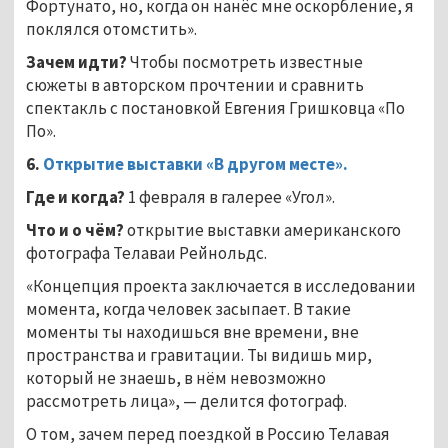
Фортунато, но, когда он нанёс мне оскорбление, я
поклялся отомстить».
Зачем идти?
Чтобы посмотреть известные
сюжеты в авторском прочтении и сравнить
спектакль с постановкой Евгения Гришковца «По
По».
6.
Открытие выставки «В другом месте».
Где и когда?
1 февраля в галерее «Угол».
Что и о чём?
открытие выставки американского
фотографа Телаваи Рейнольдс.
«Концепция проекта заключается в исследовании
момента, когда человек засыпает. В такие
моменты ты находишься вне времени, вне
пространства и гравитации. Ты видишь мир,
который не знаешь, в нём невозможно
рассмотреть лица», — делится фотограф.
О том, зачем перед поездкой в Россию Телавая