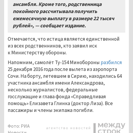
ансамбля
.
Кроме того
,
родственница
покойного рассчитывала получить
ежемесячную выплату в размере
22
тысяч
рублей»
,
— сообщает издание
.
Отмечается, что истица является единственной
из всех родственников, кто заявил иск
к Министерству обороны.
Напомним, самолёт Ту-154 Минобороны
разбился
25 декабря 2016 года после вылета из аэропорта
Сочи. На борту, летевшем в Сирию, находились 64
участника ансамбля имени Александрова,
несколько журналистов, федеральные
госслужащие и глава фонда «Справедливая
помощь» Елизавета Глинка (доктор Лиза). Все
пассажиры и члены экипажа погибли.
Фото: РИА
Новости