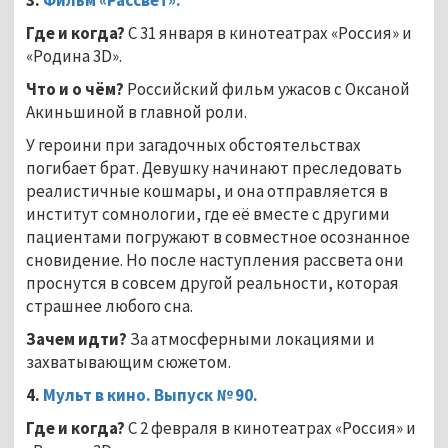
Где и когда?
С 31 января в кинотеатрах «Россия» и
«Родина 3D».
Что и о чём?
Российский фильм ужасов с Оксаной
Акиньшиной в главной роли.
У героини при загадочных обстоятельствах
погибает брат. Девушку начинают преследовать
реалистичные кошмары, и она отправляется в
институт сомнологии, где её вместе с другими
пациентами погружают в совместное осознанное
сновидение. Но после наступления рассвета они
проснутся в совсем другой реальности, которая
страшнее любого сна.
Зачем идти?
За атмосферными локациями и
захватывающим сюжетом.
4.
Мульт в кино. Выпуск № 90.
Где и когда?
С 2 февраля в кинотеатрах «Россия» и