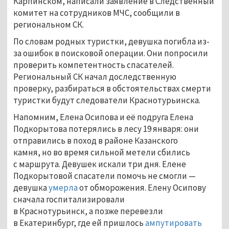
Карпинском, написали заявление в Следственный
комитет на сотрудников МЧС, сообщили в
региональном СК.
По словам родных туристки, девушка погибла из-
за ошибок в поисковой операции. Они попросили
проверить компетентность спасателей.
Региональный СК начал доследственную
проверку, разбираться в обстоятельствах смерти
туристки будут следователи Краснотурьинска.
Напомним, Елена Осипова и её подруга Елена
Подкорытова потерялись в лесу 19 января: они
отправились в поход в районе Казанского
камня, но во время сильной метели сбились
с маршрута. Девушек искали три дня. Елене
Подкорытовой спасатели помочь не смогли —
девушка
умерла
от обморожения. Елену Осипову
сначала госпитализировали
в Краснотурьинск, а позже перевезли
в Екатеринбург, где ей пришлось
ампутировать