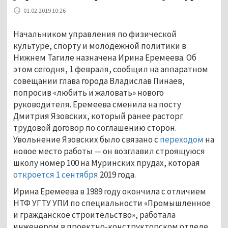
01.02.2019 10:26
Начальником управления по физической
культуре, спорту и молодёжной политики в
Нижнем Тагиле назначена Ирина Еремеева. Об
этом сегодня, 1 февраля, сообщил на аппаратном
совещании глава города Владислав Пинаев,
попросив «любить и жаловать» нового
руководителя. Еремеева сменила на посту
Дмитрия Язовских, который ранее расторг
трудовой договор по соглашению сторон.
Увольнение Язовских было связано с
переходом
на
новое место работы — он возглавил строящуюся
школу номер 100 на Муринских прудах, которая
откроется 1 сентября
2019 года.
Ирина Еремеева в 1989 году окончила с отличием
НТФ УГТУ УПИ по специальности «Промышленное
и гражданское строительство», работала
инженером в проектно-конструкторском отделе