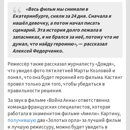
«Весь фильм мы снимали в
Екатеринбурге, сняли за 24 дня. Сначала я
нашёл девочку, а потом начал писать
сценарий. Эта история долго лежала в
запасниках, я не брался за неё, потому что не
думал, что найду героиню»,
—
рассказал
Алексей Федорченко.
Режиссёр также рассказал журналисту «Дождя»,
что увидел фото пятилетней Марты Козловой и
понял, что она будет героиней его фильма. Кастинг
провёл только для того, чтобы убедиться в
правильности решения.
За звук в фильме «Война Анны» ответственна
команда французских специалистов, которая
работала в знаменитом фильме «Амели». Картину,
получившую
два «Золотых орла» за лучший фильм
и лучшую режиссуру, можно будет увидеть в