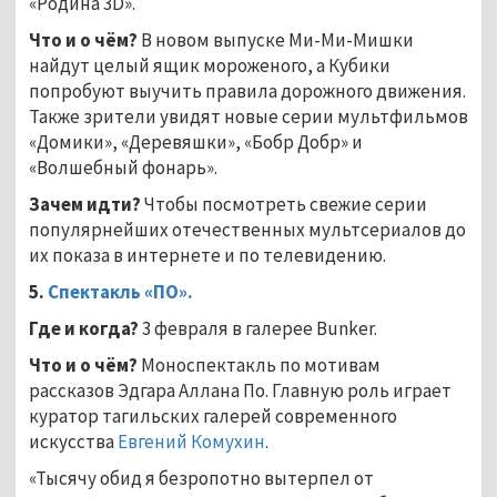
«Родина 3D».
Что и о чём?
В новом выпуске Ми-Ми-Мишки
найдут целый ящик мороженого, а Кубики
попробуют выучить правила дорожного движения.
Также зрители увидят новые серии мультфильмов
«Домики», «Деревяшки», «Бобр Добр» и
«Волшебный фонарь».
Зачем идти?
Чтобы посмотреть свежие серии
популярнейших отечественных мультсериалов до
их показа в интернете и по телевидению.
5.
Спектакль «ПО».
Где и когда?
3 февраля в галерее Bunker.
Что и о чём?
Моноспектакль по мотивам
рассказов Эдгара Аллана По. Главную роль играет
куратор тагильских галерей современного
искусства
Евгений Комухин
.
«Тысячу обид я безропотно вытерпел от