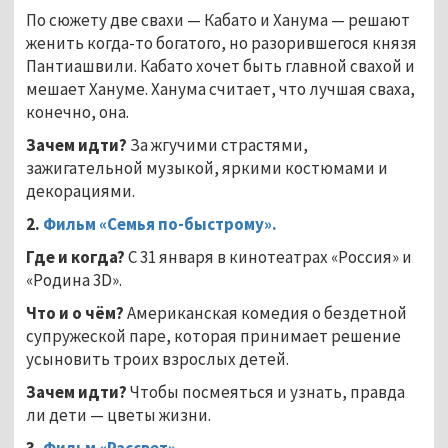
По сюжету две свахи — Кабато и Ханума — решают
женить когда-то богатого, но разорившегося князя
Пантиашвили. Кабато хочет быть главной свахой и
мешает Хануме. Ханума считает, что лучшая сваха,
конечно, она.
Зачем идти?
За жгучими страстями,
зажигательной музыкой, яркими костюмами и
декорациями.
2.
Фильм «Семья по-быстрому».
Где и когда?
С 31 января в кинотеатрах «Россия» и
«Родина 3D».
Что и о чём?
Американская комедия о бездетной
супружеской паре, которая принимает решение
усыновить троих взрослых детей.
Зачем идти?
Чтобы посмеяться и узнать, правда
ли дети — цветы жизни.
3.
Фильм «Рассвет».