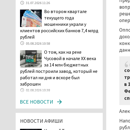
Пред
31.07.2026 11:26
начала купального сезона
вопр
Во втором квартале
погиб 21 человек
реше
текущего года
05.08.2026 14:05
опер
мошенники украли у
Нижний Тагил на три дня
Оппо
клиентов российских банков 7,4 млрд
станет мировой
дохо
рублей
столицей
конк
05.08.2026 10:58
короткометражного кино
данн
О том, как на реке
05.08.2026 13:20
Чусовой в начале XX века
Мэрия раскрыла имя
за 14 млн бюджетных
главной звезды Дня
со
рублей построили завод, который не
города в Нижнем Тагиле
тр
работал ни дня и вскоре был
05.08.2026 11:26
заброшен
в 
В Нижнем Тагиле
02.08.2026 10:38
Фе
разыскивают 45-летнего
сп
ВСЕ НОВОСТИ
Виталия Говорухина
05.08.2026 11:10
Алек
Во втором квартале
НОВОСТИ АФИШИ
Нап
текущего года
рубл
мошенники украли у