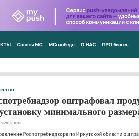
ЕКТЫ
Советы МС
МСнаобеде
О НАС
ПРО бизнес
ество
спотребнадзор оштрафовал прод
 установку минимального размер
09.2016 10:06
равление Роспотребнадзора по Иркутской области оштра