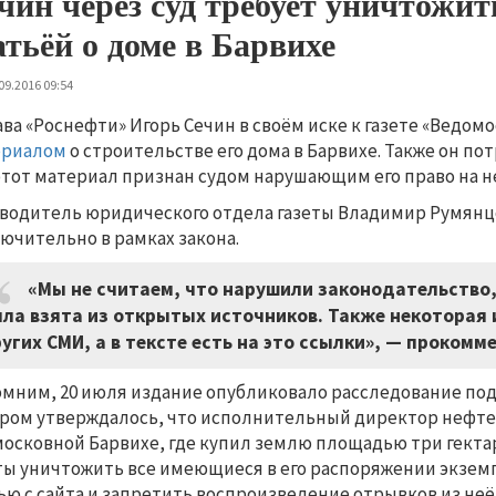
чин через суд требует уничтожит
атьёй о доме в Барвихе
09.2016 09:54
ава «Роснефти» Игорь Сечин в своём иске к газете «Ведом
ериалом
о строительстве его дома в Барвихе. Также он п
этот материал признан судом нарушающим его право на 
водитель юридического отдела газеты Владимир Румянце
ючительно в рамках закона.
«Мы не считаем, что нарушили законодательство,
ла взята из открытых источников. Также некоторая
угих СМИ, а в тексте есть на это ссылки», — проко
мним, 20 июля издание опубликовало расследование под 
ром утверждалось, что исполнительный директор нефте
осковной Барвихе, где купил землю площадью три гектар
ты уничтожить все имеющиеся в его распоряжении экземп
ью с сайта и запретить воспроизведение отрывков из неё