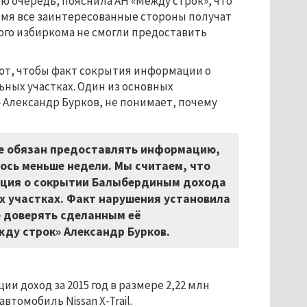
ю очередь, пояснила АН «Между строк», что
емя все заинтересованные стороны получат
ого избиркома не смогли предоставить
ют, чтобы факт сокрытия информации о
ных участках. Один из основных
 Александр Бурков, не понимает, почему
не обязан предоставлять информацию,
сь меньше недели. Мы считаем, что
ация о сокрытии Балыбердиным дохода
х участках. Факт нарушения установила
е доверять сделанным её
ду строк» Александр Бурков.
и доход за 2015 год в размере 2,22 млн
автомобиль Nissan X-Trail.