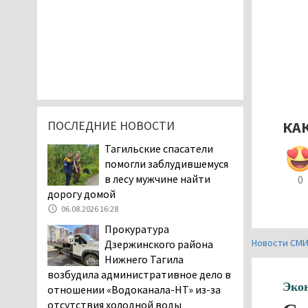
ПОСЛЕДНИЕ НОВОСТИ
КА
Тагильские спасатели
помогли заблудившемуся
в лесу мужчине найти
0
дорогу домой
06.08.2026 16:28
Прокуратура
Новости СМ
Дзержинского района
Нижнего Тагила
возбудила административное дело в
Эко
отношении «Водоканала-НТ» из-за
отсутствия холодной воды