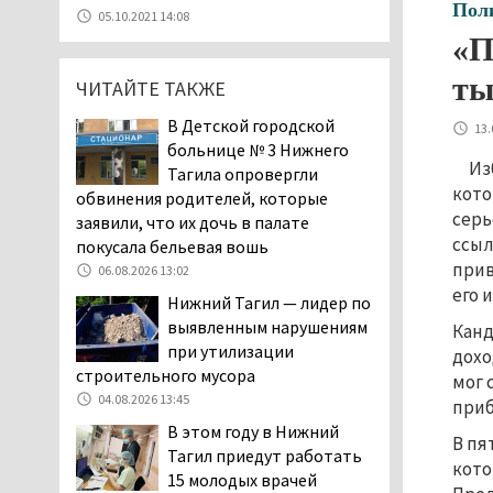
Эксперты назвали
Пол
05.10.2021 14:08
причины массового мора
«П
рыбы в Свердловской
области
ты
ЧИТАЙТЕ ТАКЖЕ
05.08.2026 16:31
В Детской городской
13.
Осуждённый за убийство
больнице № 3 Нижнего
тагильского хоккеиста
Из
Тагила опровергли
Александра Чумарина
кото
обвинения родителей, которые
Самат Хазипов в очередной раз
серь
заявили, что их дочь в палате
попал на скамью подсудимых
ссыл
покусала бельевая вошь
05.08.2026 15:28
прив
06.08.2026 13:02
Уральского депутата
его 
Нижний Тагил — лидер по
Госдумы Ильтякова,
выявленным нарушениям
Канд
назвавшего незамужних
при утилизации
дохо
женщин неполноценными людьми, а
строительного мусора
мог 
неженатых мужчин — инвалидами,
04.08.2026 13:45
приб
проверит прокуратура (ВИДЕО)
В этом году в Нижний
05.08.2026 14:40
В пя
Тагил приедут работать
На водоёмах
кото
15 молодых врачей
Свердловской области с