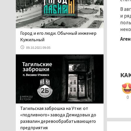
06.08.2026 13:02
В ав
В Нижнем Тагиле на три
и ря
дня запретят
поль
электросамокаты
неко
06.08.2026 11:41
​​​​​​​Город и его люди. Обычный инженер
Аген
«Я уверен, это бельевая
Кужильный
вошь». Родители 10-
09.10.2021 09:05
летней девочки
пожаловались на кровососущих
паразитов, которые искусали их
ребёнка в детской больнице
КА
Нижнего Тагила
05.08.2026 17:59
Директора уральского
0
предприятия по
производству дронов
Тагильская заброшка на Утке: от
«Упырь» подорвали в автомобиле
«подливного» завода Демидовых до
под Екатеринбургом
развалин деревообрабатывающего
05.08.2026 17:05
предприятия