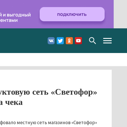
Toggle
navigation
уктовую сеть «Светофор»
а чека
фовало местную сеть магазинов «Светофор»