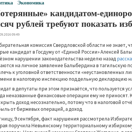
итика
Экономика
отерянные» кандидатом-единор
сяч рублей требуют показать из
09.2016 09:49
бирательная комиссия Свердловской области не знает, чт
рые кандидат в Госдуму от «Единой России» Алексей Балы
ёзном нарушении законодательства неделю назад
расска
аются на личное заявление Балыбердина в тагильскую по
лечь к уголовной ответственности «неустановленных лиц
имени в налоговую инспекцию поддельную декларацию на 
идат в депутаты при этом признаётся, что пользуется ус
да неназванные финансовые операции ему не приносят. К
скрыть доход несознательно, потому что в налоговой от
ыль от биржевых операций, а доход.
тницу, 9 сентября, факт нарушения рассмотрела Избират
рая поручила Невьянскому территориальному избиркому