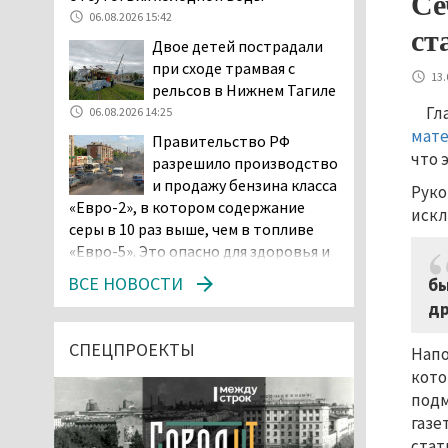
Се
06.08.2026 15:42
ст
Двое детей пострадали
при сходе трамвая с
13.
рельсов в Нижнем Тагиле
Гл
06.08.2026 14:25
мат
Правительство РФ
что 
разрешило производство
и продажу бензина класса
Руко
«Евро-2», в котором содержание
искл
серы в 10 раз выше, чем в топливе
«Евро-5». Это опасно для здоровья и
повышает износ автомобиля
ВСЕ НОВОСТИ
бы
06.08.2026 13:53
др
В Детской городской
больнице № 3 Нижнего
СПЕЦПРОЕКТЫ
Напо
Тагила опровергли
кото
обвинения родителей, которые
подм
заявили, что их дочь в палате
газе
покусала бельевая вошь
стат