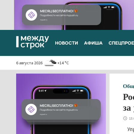
НОВОСТИ
АФИША
СПЕЦПРО
6 августа 2026
+14 °C
Общ
Ро
за
13.
Уп