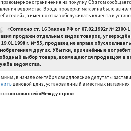
еправомерное ограничение на покупку. Об этом сообщает
вления ведомства. В ходе проверки магазина было выявл
ебителей», а именно отказ обслуживать клиента и устан
«Согласно ст. 16 Закона РФ от 07.02.1992г № 2300-
авил продажи отдельных видов товаров, утверждён
 19.01.1998 г. № 55, продавец не вправе обусловлив
иобретением других. Убытки, причинённые потребит
ободный выбор товара, возмещаются продавцом в по
ужба ведомства.
мним, в начале сентября свердловские депутаты застави
енить
ценовой ценз, установленный в местных магазинах.
тстсво новостей «Между строк»