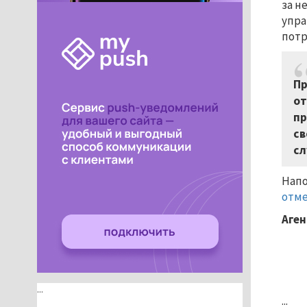
за н
упра
потр
Пр
от
пр
св
сл
Напо
отм
Аген
...
...