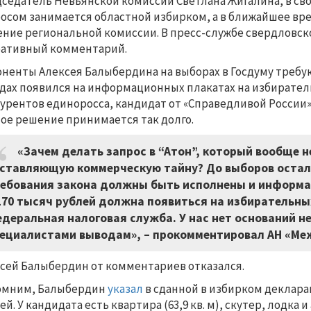
седатель Невьянской комиссии Светлана Жигалина, в сво
осом занимается областной избирком, а в ближайшее вр
ние региональной комиссии. В пресс-службе свердловск
ативный комментарий.
ненты Алексея Балыбердина на выборах в Госдуму требу
дах появился на информационных плакатах на избиратель
урентов единоросса, кандидат от «Справедливой России»
ое решение принимается так долго.
«Зачем делать запрос в “Атон”, который вообще 
ставляющую коммерческую тайну? До выборов остало
ебования закона должны быть исполнены и информ
170 тысяч рублей должна появиться на избирательны
деральная налоговая служба. У нас нет оснований н
ециалистами выводам», – прокомментировал АН «Меж
сей Балыбердин от комментариев отказался.
омним, Балыбердин
указал
в сданной в избирком деклараци
ей. У кандидата есть квартира (63,9 кв. м), скутер, лодка и 