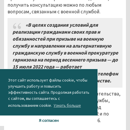
получить консультацию можно по любым
вопросам, связанным с военной службой.
«В целях создания условий для
реализации гражданами своих прав и
обязанностей при призыве на военную
службу и направлении на альтернативную
гражданскую службу в военной прокуратуре
гарнизона на период весеннего призыва — до
15
июля 2022 года — работает
консультационно-правовой пункт и телефон
Этот сайт использует файлы cookie, чтобы
горячей линии», — сообщили в ведомстве.
улучшить работу и повысить
эффективность сайта. Продолжая работать
За консультацией по вопросам законодательства,
с сайтом, вы соглашаетесь с
связанного с прохождением военной службы,
использованием cookie.
Узнать больше
можно обратиться лично по адресу: город
Екатеринбург, улица Луначарского, 215/2 и по
телефону горячей линии: 8 (343) 254-01-66.
Я согласен