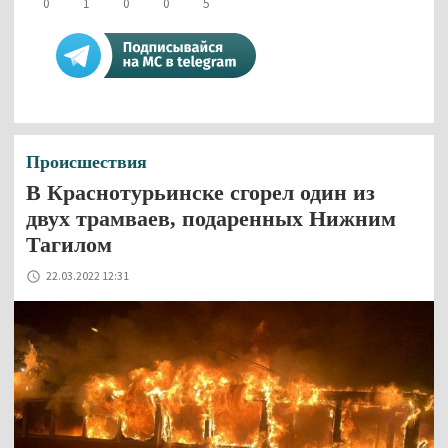
0
1
0
0
5
Происшествия
В Краснотурьинске сгорел один из
двух трамваев, подаренных Нижним
Тагилом
22.03.2022 12:31