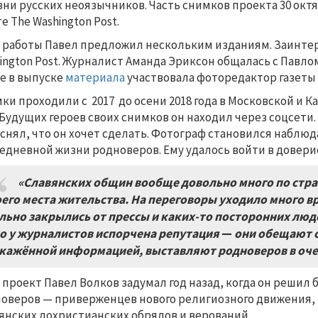
зни русских неоязычников. Часть снимков проекта 30 окт
те The Washington Post.
 работы Павел предложил нескольким изданиям. Заинтер
ington Post. Журналист Аманда Эриксон общалась с Павлом
е в выпуске
материала
участвовала фоторедактор газеты 
ки проходили с 2017 до осени 2018 года в Московской и К
 Будущих героев своих снимков он находил через соцсети
снял, что он хочет сделать. Фотограф становился наблю
едневной жизни родноверов. Ему удалось войти в довери
«Славянских общин вообще довольно много по стране
его места жительства. На переговоры уходило много в
льно закрылись от прессы и каких-то посторонних люде
о у журналистов испорчена репутация
—
они обещают о
кажённой информацией, выставляют родноверов в оч
 проект Павел Волков задумал год назад, когда он решил
оверов — приверженцев нового религиозного движения, 
янских дохристианских обрядов и верований.