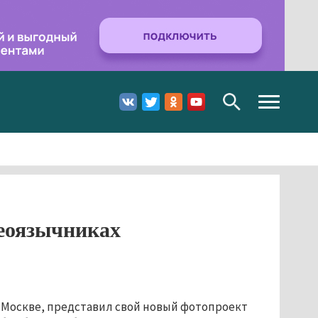
Toggle
navigation
неоязычниках
 Москве, представил свой новый фотопроект