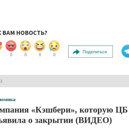
К ВАМ НОВОСТЬ?
Поделиться
0
0
0
0
И2
номика
мпания «Кэшбери», которую ЦБ 
ъявила о закрытии (ВИДЕО)