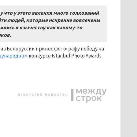
у что у этого явления много толкований
айти людей, которые искренне вовлечены
сились к язычеству как какому-то
лков.
 из Белоруссии принёс фотографу победу на
дународном
конкурсе Istanbul Photo Awards.