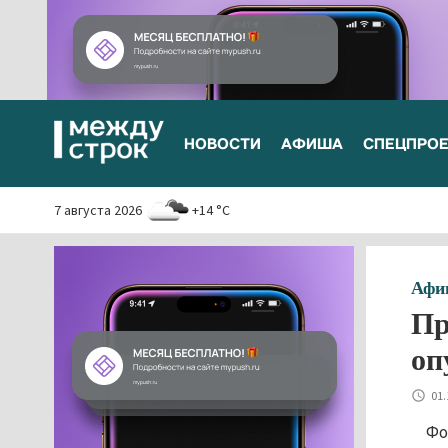
НОВОСТИ
АФИША
СПЕЦПРО
7 августа 2026
+14 °C
Афи
Пр
оп
01.
Фо