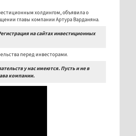
вестиционным холдингом, объявила о
ащении главы компании Артура Варданяна.
егистрация на сайтах инвестиционных
тельства перед инвесторами.
тельств у нас имеются. Пусть и не в
ава компании.