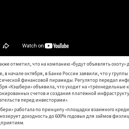
акже отметил, что на компанию «будут объявлять охоту» до
е, в начале октября, в Банке России заявили, что у груп
сической финансовой пирамиды. Регулятор передал инфор
бря «Кэшбери» объявила, что уходит на «трёхнедельные 
окированных счетов и создания платёжной инфраструкт
ательств перед инвесторами».
бери» работала по принципу «площадки взаимного креди
нозирует доходность до 600% годовых для займов физлиц
дприятиям.