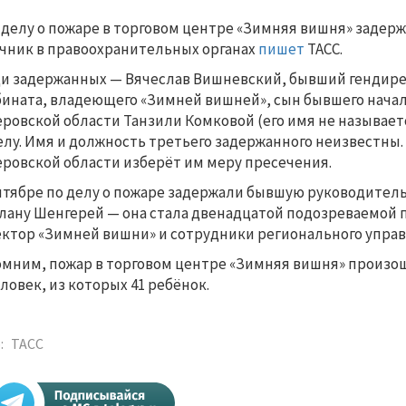
 делу о пожаре в торговом центре «Зимняя вишня» задерж
чник в правоохранительных органах
пишет
ТАСС.
и задержанных — Вячеслав Вишневский, бывший гендире
ината, владеющего «Зимней вишней», сын бывшего нача
ровской области Танзили Комковой (его имя не называет
елу. Имя и должность третьего задержанного неизвестны
ровской области изберёт им меру пресечения.
нтябре по делу о пожаре задержали бывшую руководител
лану Шенгерей — она стала двенадцатой подозреваемой по
ктор «Зимней вишни» и сотрудники регионального управл
мним, пожар в торговом центре «Зимняя вишня» произошёл
еловек, из которых 41 ребёнок.
:
ТАСС