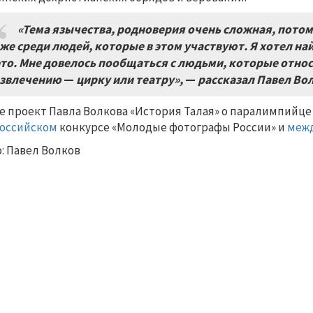
«Тема язычества, родноверия очень сложная, потом
же среди людей, которые в этом участвуют. Я хотел н
это. Мне довелось пообщаться с людьми, которые отно
азвлечению
—
цирку или театру»,
—
рассказал Павел Во
е проект Павла Волкова «История Талая» о паралимпийце
оссийском
конкурсе «Молодые фотографы России» и
меж
: Павел Волков