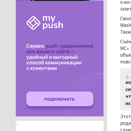
о жи
газе
Свои
Wash
Такж
Съём
МС».
объя
повс
мо
си
чт
ис
Этот
родн
...
слав