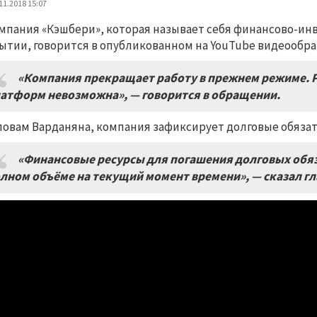
11.2018 15:07
мпания «Кэшбери», которая называет себя финансово-ин
ытии, говорится в опубликованном на YouTube видеообр
«Компания прекращает работу в прежнем режиме. Р
атформ невозможна», — говорится в обращении.
ловам Варданяна, компания зафиксирует долговые обяза
«Финансовые ресурсы для погашения долговых обяза
лном объёме на текущий момент времени», — сказал гл