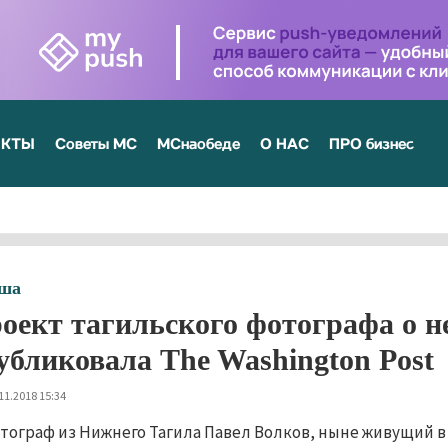
ЕКТЫ
Советы МС
МСнаобеде
О НАС
ПРО бизнес
ша
оект тагильского фотографа о 
убликовала The Washington Post
11.2018 15:34
тограф из Нижнего Тагила Павел Волков, ныне живущий в