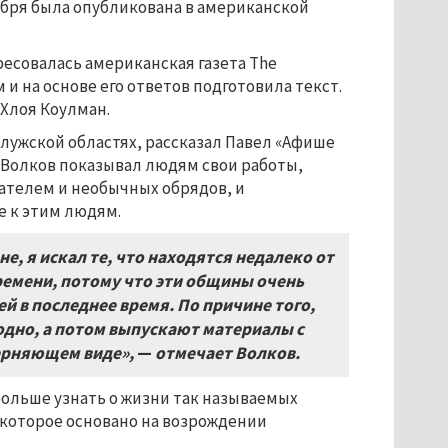
ября была опубликована в американской
есовалась американская газета The
 и на основе его ответов подготовила текст.
Хлоя Коулман.
алужской областях, рассказал Павел «Афише
. Волков показывал людям свои работы,
дателем и необычных обрядов, и
е к этим людям.
, я искал те, что находятся недалеко от
ремени, потому что эти общины очень
й в последнее время. По причине того,
дно, а потом выпускают материалы с
ерняющем виде»,
—
отмечает Волков.
 больше узнать о жизни так называемых
которое основано на возрождении