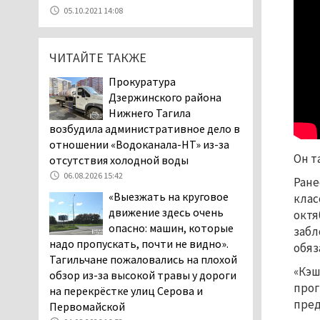
07.08.2026 11:28
05.10.2021 14:08
Тагильские спасатели
помогли заблудившемуся
ЧИТАЙТЕ ТАКЖЕ
в лесу мужчине найти
дорогу домой
Прокуратура
06.08.2026 16:28
Дзержинского района
Прокуратура
Нижнего Тагила
Дзержинского района
возбудила административное дело в
Нижнего Тагила
отношении «Водоканала-НТ» из-за
возбудила административное дело в
Он т
отсутствия холодной воды
отношении «Водоканала-НТ» из-за
06.08.2026 15:42
Ране
отсутствия холодной воды
«Выезжать на круговое
клас
06.08.2026 15:42
движение здесь очень
октя
Двое детей пострадали
опасно: машин, которые
забл
при сходе трамвая с
надо пропускать, почти не видно».
обяз
рельсов в Нижнем Тагиле
Тагильчане пожаловались на плохой
«Кэш
06.08.2026 14:25
обзор из-за высокой травы у дороги
прог
на перекрёстке улиц Серова и
Правительство РФ
пре
Первомайской
разрешило производство