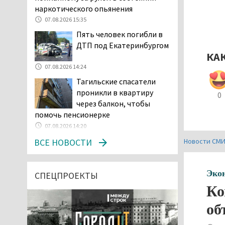
наркотического опьянения
07.08.2026 15:35
Пять человек погибли в
ДТП под Екатеринбургом
КА
07.08.2026 14:24
Тагильские спасатели
проникли в квартиру
0
через балкон, чтобы
помочь пенсионерке
07.08.2026 14:20
В Красноуральске хитрый
ВСЕ НОВОСТИ
Новости СМ
водитель BMW ездил с
перевёрнутым номером,
Эко
чтобы обмануть камеры, но зоркие
СПЕЦПРОЕКТЫ
инспекторы заметили обман
Ко
07.08.2026 13:34
об
Сотрудница ПВЗ в
Нижнем Тагиле украла