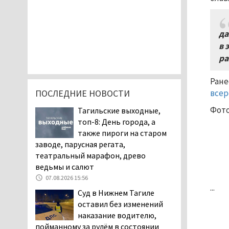
да
в 
р
Ране
ПОСЛЕДНИЕ НОВОСТИ
всер
Фото
Тагильские выходные,
топ-8: День города, а
также пироги на старом
заводе, парусная регата,
театральный марафон, древо
ведьмы и салют
07.08.2026 15:56
...
Суд в Нижнем Тагиле
оставил без изменений
наказание водителю,
пойманному за рулём в состоянии