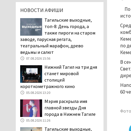
пожаловались на кровососущих
По
НОВОСТИ АФИШИ
паразитов, которые искусали их
исто
ребёнка в детской больнице
Тагильские выходные,
Нижнего Тагила
Сред
топ-8: День города, а
05.08.2026 17:59
комб
также пироги на старом
Кеме
заводе, парусная регата,
Директора уральского
по д
театральный марафон, древо
предприятия по
ведьмы и салют
Кеме
производству дронов
«Упырь» подорвали в автомобиле
07.08.2026 15:56
В се
под Екатеринбургом
Нижний Тагил на три дня
Свет
05.08.2026 17:05
станет мировой
дире
столицей
Эксперты назвали
Напо
короткометражного кино
причины массового мора
60 ч
рыбы в Свердловской
05.08.2026 13:20
области
Мэрия раскрыла имя
05.08.2026 16:31
главной звезды Дня
Фото
города в Нижнем Тагиле
Осуждённый за убийство
тагильского хоккеиста
05.08.2026 11:26
Александра Чумарина
Тагильские выходные,