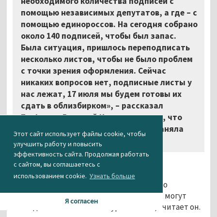
необходимого количества подписей с
помощью независимых депутатов, а где – с
помощью единороссов. На сегодня собрано
около 140 подписей, чтобы был запас.
Была ситуация, пришлось переподписать
несколько листов, чтобы не было проблем
с точки зрения оформления. Сейчас
никаких вопросов нет, подписные листы у
нас лежат, 17 июля мы будем готовы их
сдать в облизбирком», – рассказал
Znak.com Дмитрий Ионин, отметив, что
сама процедура сбора подписей заняла
Этот сайт использует файлы cookie, чтобы
примерно неделю.
улучшить работу и повысить
эффективность сайта. Продолжая работать
Несмотря на уже собранные подписи,
с сайтом, вы соглашаетесь с
справедливоросс высказал мнение, что
использованием cookie.
Узнать больше
муниципальный фильтр всё равно нужно
отменять, только в этом случае выборы могут
Я согласен
быть действительно конкурентными, считает он.