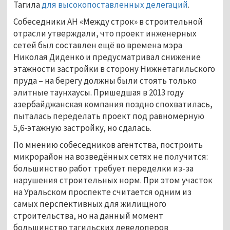
Тагила
для высокопоставленных делегаций
.
Собеседники АН «Между строк» в строительной
отрасли утверждали, что проект инженерных
сетей был составлен ещё во времена мэра
Николая Диденко и предусматривал снижение
этажности застройки в сторону Нижнетагильского
пруда – на берегу должны были стоять только
элитные таунхаусы. Пришедшая в 2013 году
азербайджанская компания поздно спохватилась,
пыталась переделать проект под равномерную
5,6-этажную застройку, но сдалась.
По мнению собеседников агентства, построить
микрорайон на возведённых сетях не получится:
большинство работ требует переделки из-за
нарушения строительных норм. При этом участок
на Уральском проспекте считается одним из
самых перспективных для жилищного
строительства, но на данный момент
большинство тагильских девелоперов