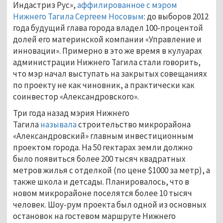
Индастриз Рус»,
аффилированное с мэром
Нижнего Тагила Сергеем Носовым
: до выборов 2012
года будущий глава города владел 100-процентой
долей его материнской компании «Управление и
инновации». Примерно в это же время в кулуарах
администрации Нижнего Тагила стали говорить,
что мэр начал выступать на закрытых совещаниях
по проекту не как чиновник, а практически как
соинвестор «Александровского».
Три года назад мэрия Нижнего
Тагила
называла
строительство микрорайона
«Александровский» главным инвестиционным
проектом города. На 50 гектарах земли должно
было появиться более 200 тысяч квадратных
метров жилья с отделкой (по цене $1000 за метр), а
также школа и детсады. Планировалось, что в
новом микрорайоне поселятся более 10 тысяч
человек. Шоу-рум проекта был одной из основных
остановок на гостевом маршруте Нижнего