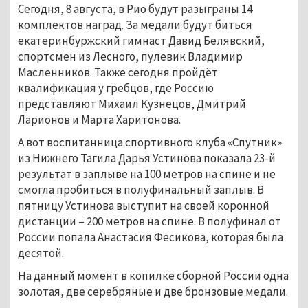
Сегодня, 8 августа, в Рио будут разыграны 14
комплектов наград. За медали будут биться
екатеринбуржский гимнаст Давид Белявский,
спортсмен из Лесного, пулевик Владимир
Масленников. Также сегодня пройдёт
квалификация у гребцов, где Россию
представляют Михаил Кузнецов, Дмитрий
Ларионов и Марта Харитонова.
А вот воспитанница спортивного клуба «Спутник»
из Нижнего Тагила Дарья Устинова показала 23-й
результат в заплыве на 100 метров на спине и не
смогла пробиться в полуфинальный заплыв. В
пятницу Устинова выступит на своей коронной
дистанции – 200 метров на спине. В полуфинал от
России попала Анастасия Фесикова, которая была
десятой.
На данный момент в копилке сборной России одна
золотая, две серебряные и две бронзовые медали.