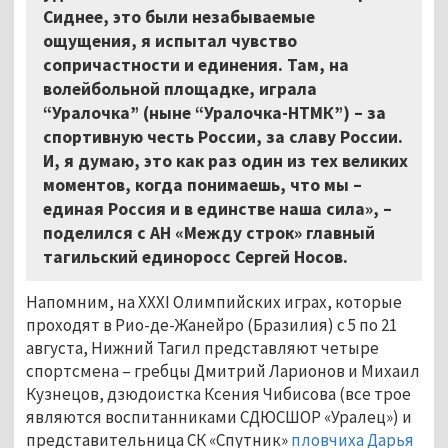
Сиднее, это были незабываемые
ощущения, я испытал чувство
сопричастности и единения. Там, на
волейбольной площадке, играла
“Уралочка” (ныне “Уралочка-НТМК”) – за
спортивную честь России, за славу России.
И, я думаю, это как раз один из тех великих
моментов, когда понимаешь, что мы –
единая Россия и в единстве наша сила», –
поделился с АН «Между строк» главный
тагильский единоросс Сергей Носов.
Напомним, на XXXI Олимпийских играх, которые
проходят в Рио-де-Жанейро (Бразилия) с 5 по 21
августа, Нижний Тагил представляют четыре
спортсмена – гребцы Дмитрий Ларионов и Михаил
Кузнецов, дзюдоистка Ксения Чибисова (все трое
являются воспитанниками СДЮСШОР «Уралец») и
представительница СК «Спутник»
пловчиха Дарья