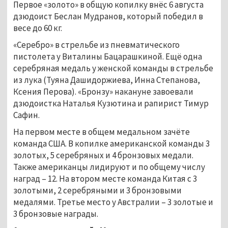
Первое «золото» в общую копилку внёс 6 августа
дзюдоист Беслан Мудранов, который победил в
весе до 60 кг.
«Серебро» в стрельбе из пневматического
пистолета у Виталины Бацарашкиной. Ещё одна
серебряная медаль у женской команды в стрельбе
из лука (Туяна Дашидоржиева, Инна Степанова,
Ксения Перова). «Бронзу» накануне завоевали
дзюдоистка Наталья Кузютина и рапирист Тимур
Сафин.
На первом месте в общем медальном зачёте
команда США. В копилке американской команды 3
золотых, 5 серебряных и 4 бронзовых медали.
Также американцы лидируют и по общему числу
наград – 12. На втором месте команда Китая с 3
золотыми, 2 серебряными и 3 бронзовыми
медалями. Третье место у Австралии – 3 золотые и
3 бронзовые награды.