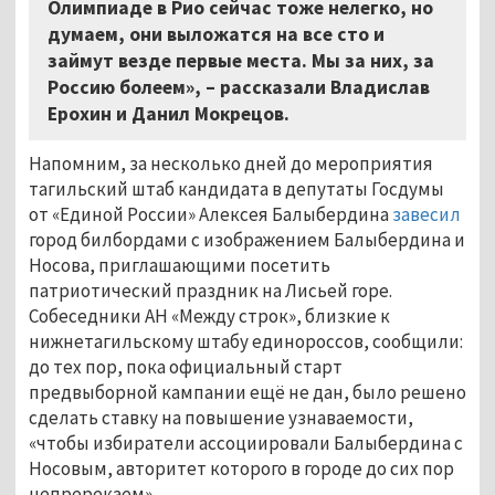
Олимпиаде в Рио сейчас тоже нелегко, но
думаем, они выложатся на все сто и
займут везде первые места. Мы за них, за
Россию болеем», – рассказали Владислав
Ерохин и Данил Мокрецов.
Напомним, за несколько дней до мероприятия
тагильский штаб кандидата в депутаты Госдумы
от «Единой России» Алексея Балыбердина
завесил
город билбордами с изображением Балыбердина и
Носова, приглашающими посетить
патриотический праздник на Лисьей горе.
Собеседники АН «Между строк», близкие к
нижнетагильскому штабу единороссов, сообщили:
до тех пор, пока официальный старт
предвыборной кампании ещё не дан, было решено
сделать ставку на повышение узнаваемости,
«чтобы избиратели ассоциировали Балыбердина с
Носовым, авторитет которого в городе до сих пор
непререкаем».