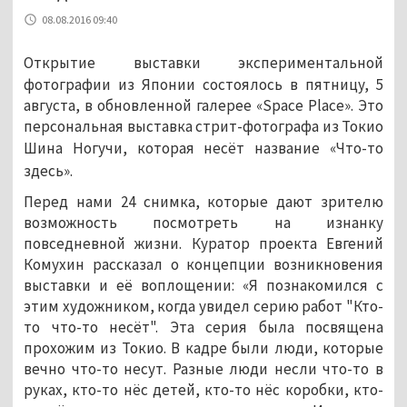
08.08.2016 09:40
Открытие выставки эксперим
ентальной
фотографии из Японии состоялось в пятницу, 5
августа, в обновле
нной галерее «
Space
Place
». Это
персональн
ая выставка стрит-фотографа из Токио
Шина Ногучи, которая несёт название «Что
-то
здесь».
Перед нами 24 снимка, которые дают зрителю
возможность посмотреть на изнанку
повседневной жизни. Куратор проекта Евгений
Комухин рассказал о концепции возникновения
выставки и её воплощении: «Я познакомился с
этим художником, когда увидел серию работ "Кто-
то что-то несёт". Эта серия была посвящена
прохожим из Токио. В кадре были люди, которые
вечно что-то несут. Разные люди несли что-то в
руках, кто-то нёс детей, кто-то нёс коробки, кто-