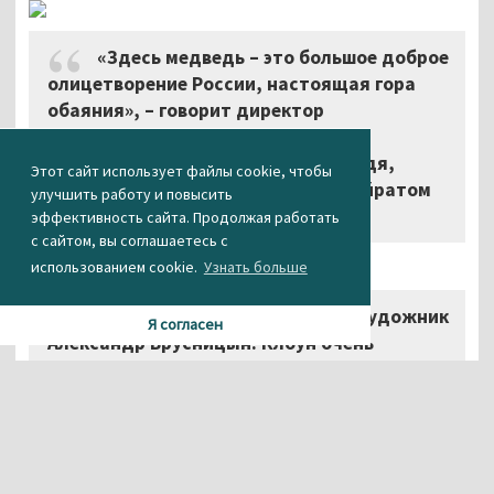
«Здесь медведь – это большое доброе
олицетворение России, настоящая гора
обаяния», – говорит директор
Нижнетагильского цирка Руслан
Марчевский про скульптуру Медведя,
Этот сайт использует файлы cookie, чтобы
созданную анималистом из Уфы Айратом
улучшить работу и повысить
Маглиевым.
эффективность сайта. Продолжая работать
с сайтом, вы соглашаетесь с
использованием cookie.
Узнать больше
«Клоуна сделал тагильский художник
Я согласен
Александр Брусницын. Клоун очень
интересный, задумчивый. Многие, к
сожалению, путают понятия “шут” и
“клоун”. Клоун – актёр высокого уровня,
это самая сложная профессия в цирке. Он
должен не просто радовать зрителя, он