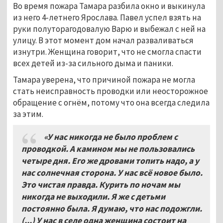
Во время пожара Тамара разбила окно и выкинула
из него 4-летнего Ярослава. Павел успел взять на
руки полуторагодовалую Варю и выбежал с ней на
улицу. В этот момент дом начал разваливаться
изнутри. Женщина говорит, что не смогла спасти
всех детей из-за сильного дыма и паники.
Тамара уверена, что причиной пожара не могла
стать неисправность проводки или неосторожное
обращение с огнём, потому что она всегда следила
за этим.
«У нас никогда не было проблем с
проводкой. А камином мы не пользовались
четыре дня. Его же дровами топить надо, а у
нас солнечная сторона. У нас всё новое было.
Это чистая правда. Курить по ночам мы
никогда не выходили. Я же с детьми
постоянно была. Я думаю, что нас подожгли.
(...) У нас в селе одна женщина состоит на