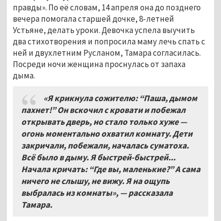
правды». По её словам, 14 апреля она до позднего
вечера помогала старшей дочке,
8-летней
Устьяне,
делать уроки. Девочка успела выучить
два стихотворения и попросила маму лечь спать с
ней и двухлетним Русланом, Тамара согласилась.
Посреди ночи женщина проснулась от запаха
дыма.
«Я крикнула сожителю: “Паша, дымом
пахнет!” Он вскочил с кровати и побежал
открывать дверь, но стало только хуже —
огонь моментально охватил комнату. Дети
закричали, побежали, началась суматоха.
Всё было в дыму. Я быстрей-быстрей...
Начала кричать: “Где вы, маленькие?” А сама
ничего не слышу, не вижу. Я на ощупь
выбралась из комнаты», — рассказала
Тамара.