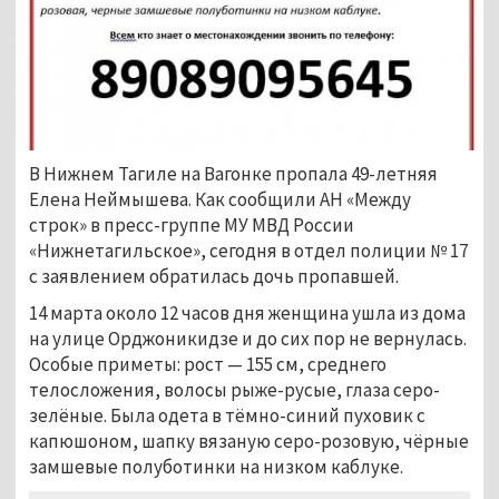
В Нижнем Тагиле на Вагонке пропала 49-летняя
Елена Неймышева. Как сообщили АН «Между
строк» в пресс-группе МУ МВД России
«Нижнетагильское», сегодня в отдел полиции № 17
с заявлением обратилась дочь пропавшей.
14 марта около 12 часов дня женщина ушла из дома
на улице Орджоникидзе и до сих пор не вернулась.
Особые приметы: рост — 155 см, среднего
телосложения, волосы рыже-русые, глаза серо-
зелёные. Была одета в тёмно-синий пуховик с
капюшоном, шапку вязаную серо-розовую, чёрные
замшевые полуботинки на низком каблуке.