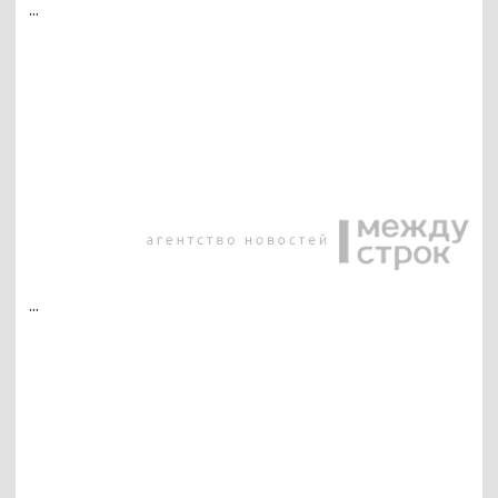
...
...