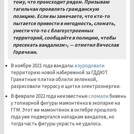
тому, что происходит рядом. Призываю
тагильчан проявлять гражданскую
позицию. Если вы замечаете, что кто-то
пытается привести в негодность, сломать,
унести что-то с благоустроенных
территорий, сообщайте в полицию, чтобы
пресекать вандализм», — отметил Вячеслав
Горячкин.
В ноябре 2021 года вандалы
изуродовали
территорию новой набережной за ГДДЮТ.
Гранитные плитки облили зелёнкой,
разрисовали террасу и щитки электроэнергии.
В феврале 2022 года неизвестные
сломали
бивень
у топиарной фигуры мамонтёнка в экопарке на
ГГМ. Этот же мамонтёнок в октябре прошлого
года уже подвергался нападкам вандалов, но
тогда часть фигуры украсть не удалось.