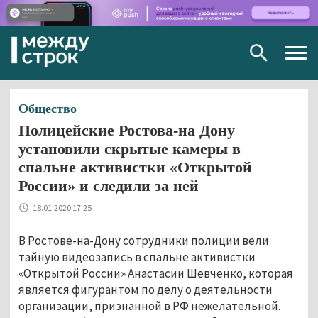
Togg
navig
Общество
Полицейские Ростова-на Дону
установили скрытые камеры в
спальне активистки «Открытой
России» и следили за ней
18.01.2020 17:25
В Ростове-на-Дону сотрудники полиции вели
тайную видеозапись в спальне активистки
«Открытой России» Анастасии Шевченко, которая
является фигурантом по делу о деятельности
организации, признанной в РФ нежелательной.