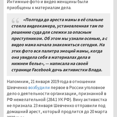
Интимные фото и видео женщины были
приобщены к материалам дела.
«Полгода до ареста мамы в её спальне
стояла видеокамера, установленная там по
решению суда для слежки за опасным
преступником. Об этом мы узнали осенью, а с
видео мама начала знакомиться сегодня. На
этих фото вся палитра эмоций мамы, когда
она увидела себя в материалах дела в
нижнем белье», — написала на своей
странице Facebook дочь активистки Влада.
Напомним, 21 января 2019 года в отношении
Шевченко
возбудили
первое в России уголовное
дело о деятельности организации, признанной в
РФ нежелательной (284.1 УК РФ). Вину активистка
не признала. 23 января Шевченко отправили под
домашний арест, который продлится до 20 марта