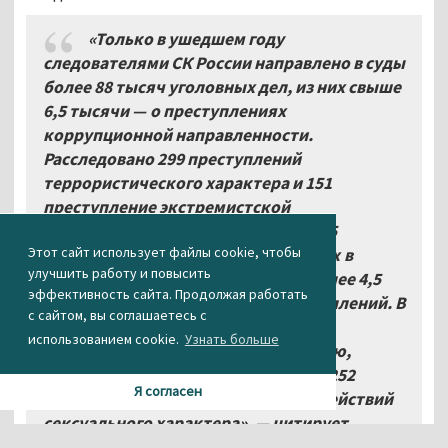
«Только в ушедшем году
следователями СК России направлено в суды
более 88 тысяч уголовных дел, из них свыше
6,5 тысячи — о преступлениях
коррупционной направленности.
Расследовано 299 преступлений
террористического характера и 151
преступление экстремистской
направленности, а также свыше 14,5
Этот сайт использует файлы cookie, чтобы
тысячи преступлений, совершённых в
улучшить работу и повысить
отношении детей. Расследовано более 4,5
эффективность сайта. Продолжая работать
тысячи ранее не раскрытых преступлений. В
с сайтом, вы соглашаетесь с
их числе 411 убийств, 209 фактов
использованием cookie.
Узнать больше
причинения тяжкого вреда здоровью,
повлекшего смерть потерпевшего, 252
Я согласен
изнасилования и насильственных действий
сексуального характера», — цитирует
Бастрыкина пресс-служба СКР.