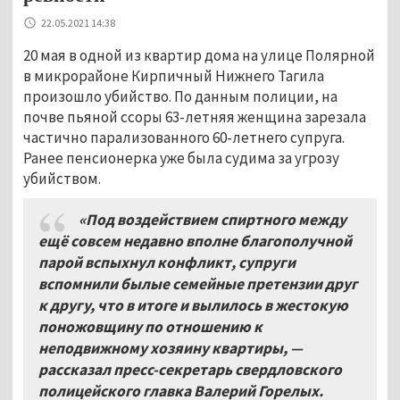
22.05.2021 14:38
20 мая в одной из квартир дома на улице Полярной
в микрорайоне Кирпичный Нижнего Тагила
произошло убийство. По данным полиции, на
почве пьяной ссоры 63-летняя женщина зарезала
частично парализованного 60-летнего супруга.
Ранее пенсионерка уже была судима за угрозу
убийством.
«Под воздействием спиртного между
ещё совсем недавно вполне благополучной
парой вспыхнул конфликт, супруги
вспомнили былые семейные претензии друг
к другу, что в итоге и вылилось в жестокую
поножовщину по отношению к
неподвижному хозяину квартиры, —
рассказал пресс-секретарь свердловского
полицейского главка Валерий Горелых.