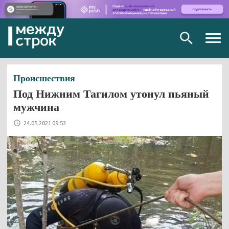
Togg
navig
Происшествия
Под Нижним Тагилом утонул пьяный
мужчина
24.05.2021 09:53