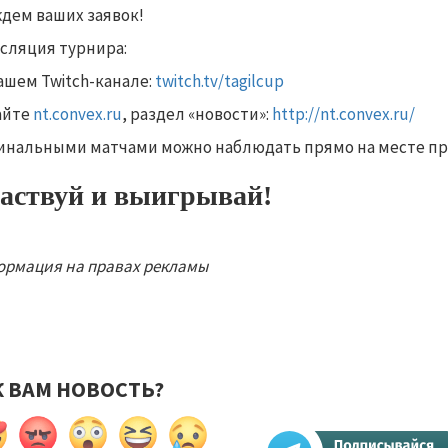
дем ваших заявок!
сляция турнира:
ашем Twitch-канале:
twitch.tv/tagilcup
айте
nt.convex.ru
, раздел «новости»:
http://nt.convex.ru/
инальными матчами можно наблюдать прямо на месте пр
аствуй и выигрывай!
рмация на правах рекламы
К ВАМ НОВОСТЬ?