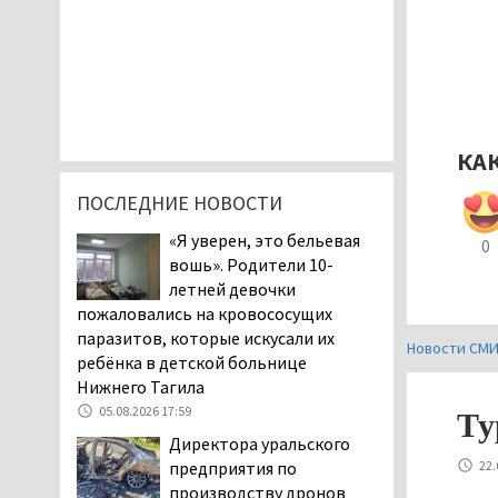
КА
ПОСЛЕДНИЕ НОВОСТИ
«Я уверен, это бельевая
0
вошь». Родители 10-
летней девочки
пожаловались на кровососущих
паразитов, которые искусали их
Новости СМ
ребёнка в детской больнице
Нижнего Тагила
05.08.2026 17:59
Ту
Директора уральского
22.
предприятия по
производству дронов