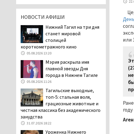
22.
затяжную, бессмысленную и
Це
беспощадную «психологическую
НОВОСТИ АФИШИ
войну»
День
согл
04.08.2026 12:30
Нижний Тагил на три дня
эксп
станет мировой
В Нижнем Тагиле после
или 
столицей
вмешательства
короткометражного кино
прокуратуры четыре
05.08.2026 13:20
многоквартирных дома признаны
аварийными и подлежащими сносу
Эт
Мэрия раскрыла имя
(2
04.08.2026 12:19
главной звезды Дня
не
города в Нижнем Тагиле
В России хотят ввести
бы
05.08.2026 11:26
обязательное
уведомление водителей
пр
Тагильские выходные,
об эвакуации автомобиля через
топ-5: стальная воля,
портал «Госуслуги»
Ране
грациозные животные и
04.08.2026 12:17
году
честная классика без академического
занудства
Тагильские коммунисты
Аген
31.07.2026 18:22
выдвинули своих
кандидатов на выборах в
Уроженка Нижнего