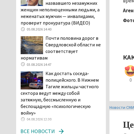
врем
назвавшего незамужних
04.08.2026 16:53
женщин неполноценными людьми, а
Аген
Отлавливать собак в
неженатых мужчин — инвалидами,
Фото
Нижнем Тагиле будут
проверит прокуратура (ВИДЕО)
«дорожники»
05.08.2026 14:40
04.08.2026 15:26
Почти половина дорог в
На фоне острой нехватки
Свердловской области не
полицейских в Нижнем
соответствует
КА
Тагиле растёт
нормативам
подростковая преступность
03.08.2026 14:47
04.08.2026 14:58
Как достать соседа-
Нижний Тагил — лидер по
полицейского. В Нижнем
0
выявленным нарушениям
Тагиле жильцы частного
при утилизации
сектора ведут между собой
строительного мусора
затяжную, бессмысленную и
04.08.2026 13:45
беспощадную «психологическую
Новости СМ
войну»
Как достать соседа-
04.08.2026 12:30
полицейского. В Нижнем
Це
Тагиле жильцы частного
ВСЕ НОВОСТИ
сектора ведут между собой