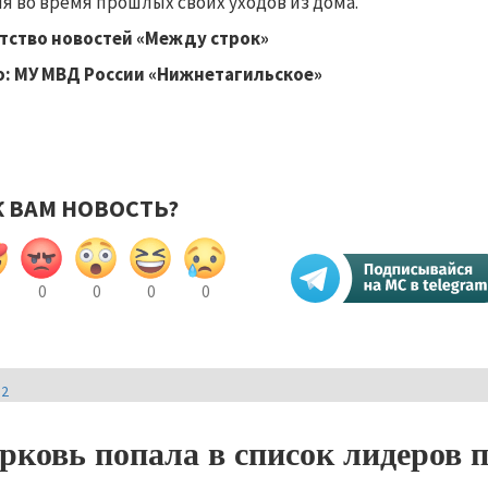
я во время прошлых своих уходов из дома.
тство новостей «Между строк»
: МУ МВД России «Нижнетагильское»
К ВАМ НОВОСТЬ?
0
0
0
0
И2
рковь попала в список лидеров 