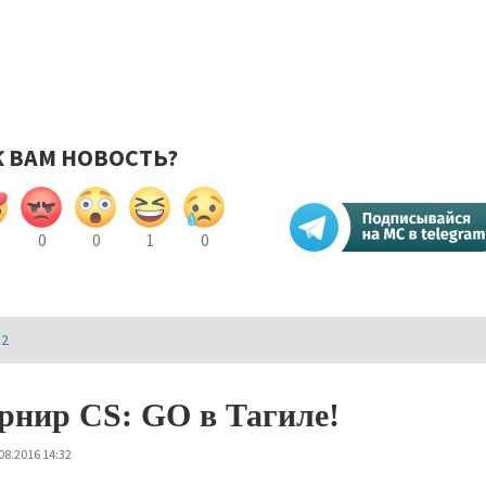
К ВАМ НОВОСТЬ?
0
0
1
0
И2
рнир CS: GO в Тагиле!
08.2016 14:32