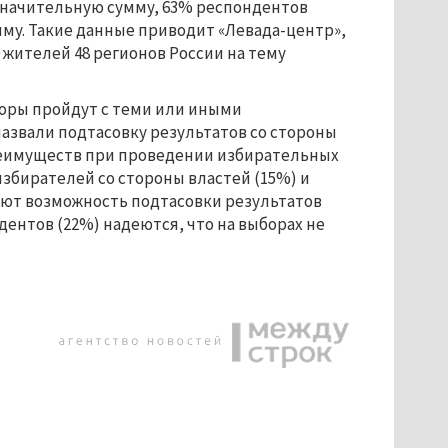
е значительную сумму, 63% респондентов
умму. Такие данные приводит «Левада-центр»,
0 жителей 48 регионов России на тему
оры пройдут с теми или иными
звали подтасовку результатов со стороны
реимуществ при проведении избирательных
избирателей со стороны властей (15%) и
ают возможность подтасовки результатов
ентов (22%) надеются, что на выборах не