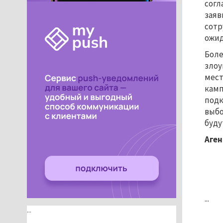
согл
заяв
сотр
ожид
Боле
злоу
мест
камп
подк
выбо
буду
Аген
...
...