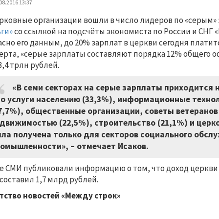
08.2016 13:37
рковные организации вошли в число лидеров по «серым»
ги»
со ссылкой на подсчёты экономиста по России и СНГ «
асно его данным, до 20% зарплат в церкви сегодня платитс
ерта, «серые зарплаты составляют порядка 12% общего о
3,4 трлн рублей.
«В семи секторах на серые зарплаты приходится н
о услуги населению (33,3%), информационные технол
7,7%), общественные организации, советы ветеранов и
движимостью (22,5%), строительство (21,1%) и церк
ла получена только для секторов социального обсл
омышленности», – отмечает Исаков.
е СМИ публиковали информацию о том, что доход церкви 
 составил 1,7 млрд рублей.
тство новостей «Между строк»