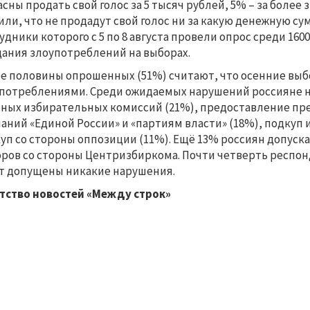
асны продать свой голос за 5 тысяч рублей, 5% – за боле
или, что не продадут свой голос ни за какую денежную с
удники которого с 5 по 8 августа провели опрос среди 160
ания злоупотреблений на выборах.
е половины опрошенных (51%) считают, что осенние выб
потреблениями. Среди ожидаемых нарушений россияне на
ных избирательных комиссий (21%), предоставление п
аний «Единой России» и «партиям власти» (18%), подкуп 
уп со стороны оппозиции (11%). Ещё 13% россиян допуск
ров со стороны Центризбиркома. Почти четверть респонд
т допущены никакие нарушения.
тство новостей «Между строк»