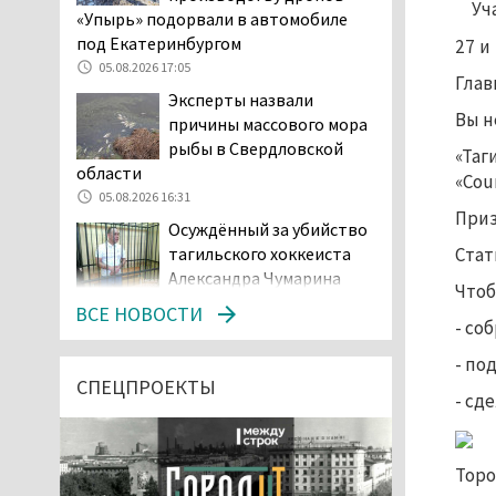
Уч
«Упырь» подорвали в автомобиле
под Екатеринбургом
27 и
05.08.2026 17:05
Глав
Эксперты назвали
Вы н
причины массового мора
рыбы в Свердловской
«Таг
области
«Coun
05.08.2026 16:31
Приз
Осуждённый за убийство
Стат
тагильского хоккеиста
Александра Чумарина
Чтоб
Самат Хазипов в очередной раз
ВСЕ НОВОСТИ
- со
попал на скамью подсудимых
05.08.2026 15:28
- под
Уральского депутата
СПЕЦПРОЕКТЫ
- сд
Госдумы Ильтякова,
назвавшего незамужних
женщин неполноценными людьми, а
Торо
неженатых мужчин — инвалидами,