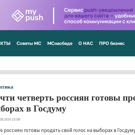
ЕКТЫ
Советы МС
МСнаобеде
О НАС
ПРО бизнес
итика
чти четверть россиян готовы про
борах в Госдуму
08.2016 15:08
% россиян готовы продать свой голос на выборах в Госдум