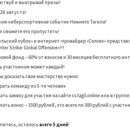
аствуй и выигрывай призы!
 28 августа!
ное киберспортивное событие Нижнего Тагила!
е сможете его пропустить!
ильский кубок» и интернет-провайдер «Convex» представ
ter Strike: Global Offensive»!!!
овой фонд – 60% от взносов и 30 месяцев бесплатного инт
ь участником может каждый!
ы доказать свое мастерство нужно:
брать команду из 5-ти человек
ать заявку для участия на сайте cs.tagil.online или в группе
елать взнос – 1500 рублей, это всего по 300 рублей с участн
питесь, осталось
всего 5 дней
!