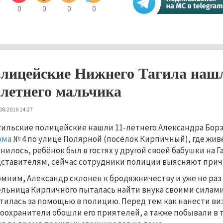
0
0
0
0
лицейские Нижнего Тагила наш
-летнего мальчика
08.2016 14:27
гильские полицейские нашли 11-летнего Александра Борзд
ома
№ 4 по улице Полярной (посёлок Кирпичный), где живё
нилось, ребёнок был в гостях у другой своей бабушки на 
ставителям, сейчас сотрудники полиции выясняют причи
мним, Александр склонен к бродяжничеству и уже не раз 
льница Кирпичного пыталась найти внука своими силами.
тилась за помощью в полицию. Перед тем как нанести ви
оохранители обошли его приятелей, а также побывали в 