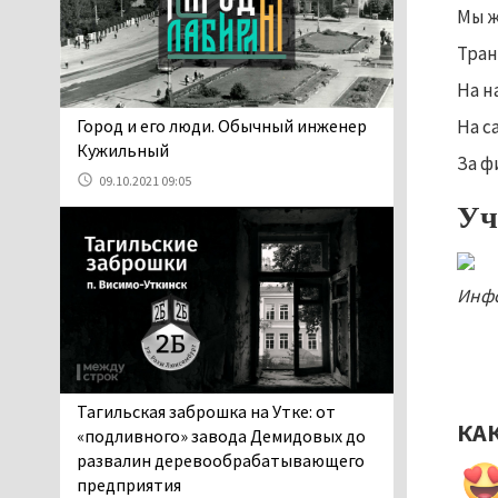
проверит прокуратура (ВИДЕО)
Мы ж
05.08.2026 14:40
Тран
На водоёмах
На н
Свердловской области с
начала купального сезона
На с
​​​​​​​Город и его люди. Обычный инженер
погиб 21 человек
Кужильный
За ф
05.08.2026 14:05
09.10.2021 09:05
Нижний Тагил на три дня
Уч
станет мировой
столицей
короткометражного кино
Инфо
05.08.2026 13:20
Мэрия раскрыла имя
главной звезды Дня
города в Нижнем Тагиле
05.08.2026 11:26
Тагильская заброшка на Утке: от
КА
В Нижнем Тагиле
«подливного» завода Демидовых до
разыскивают 45-летнего
развалин деревообрабатывающего
Виталия Говорухина
предприятия