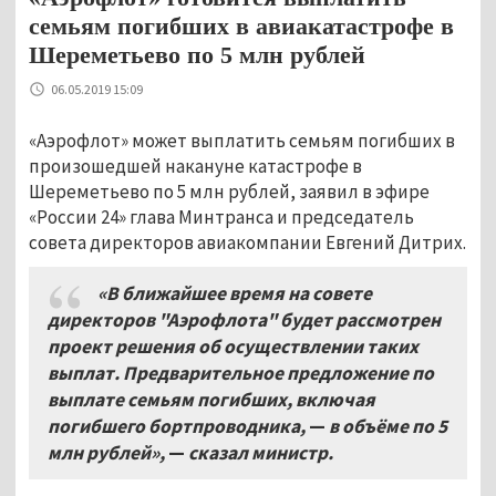
семьям погибших в авиакатастрофе в
Шереметьево по 5 млн рублей
06.05.2019 15:09
«Аэрофлот» может выплатить семьям погибших в
произошедшей накануне катастрофе в
Шереметьево по 5 млн рублей, заявил в эфире
«России 24» глава Минтранса и председатель
совета директоров авиакомпании Евгений Дитрих.
«В ближайшее время на совете
директоров
"
Аэрофлота
"
будет рассмотрен
проект решения об осуществлении таких
выплат
.
Предварительное предложение по
выплате семьям погибших
,
включая
погибшего бортпроводника,
—
в объёме по 5
млн рублей»
,
—
сказал министр.