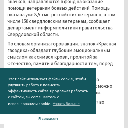
значков, направляются в фонд на оказание
помощи ветеранам боевых действий. Помощь
оказана уже 8,5 тыс. российских ветеранов, в том
числе 158 свердловским ветеранам, сообщает
департамент информполитики правительства
Свердловской области.
По словам организаторов акции, значок «Красная
гвоздика» обладает глубоким эмоциональным
смыслом как символ крови, пролитой за
Отечество, памяти и благодарности тем, перед
кем мы находимся в неоплатном долгу.
Этот сайт использует файлы cookie, чтобы
Купить значок можно на Почте России и в
улучшить работу и повысить
магазинах — партнёрах акции. Их список можно
эффективность сайта. Продолжая работать
посмотреть на
официальном сайте
акции.
с сайтом, вы соглашаетесь с
Фото: паблик фонда «Память поколений» во
использованием cookie.
Узнать больше
«ВКонтакте»
Я согласен
...