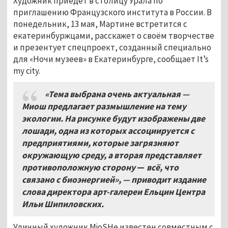
Художник приедет в столицу Урала по
приглашению Французского института в России. В
понедельник, 13 мая, Мартине встретится с
екатеринбуржцами, расскажет о своём творчестве
и презентует спецпроект, созданный специально
для «Ночи музеев» в Екатеринбурге, сообщает It’s
my city.
«Тема выбрана очень актуальная —
Миош предлагает размышление на тему
экологии. На рисунке будут изображены две
лошади, одна из которых ассоциируется с
предприятиями, которые загрязняют
окружающую среду, а вторая представляет
противоположную сторону
—
всё, что
связано с биоэнергией», — приводит издание
слова директора арт-галереи Ельцин Центра
Ильи Шипиловских.
Уличный художник MioSHe известен совместным с