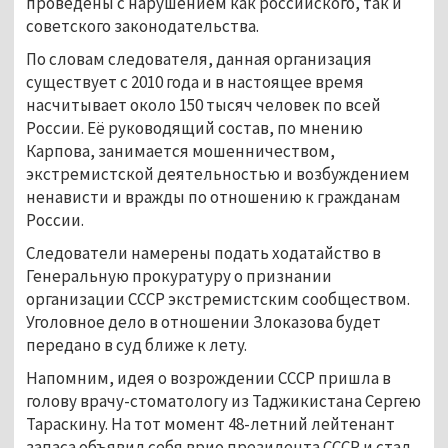
проведены с нарушением как российского, так и
советского законодательства.
По словам следователя, данная организация
существует с 2010 года и в настоящее время
насчитывает около 150 тысяч человек по всей
России. Её руководящий состав, по мнению
Карпова, занимается мошенничеством,
экстремистской деятельностью и возбуждением
ненависти и вражды по отношению к гражданам
России.
Следователи намерены подать ходатайство в
Генеральную прокуратуру о признании
организации СССР экстремистским сообществом.
Уголовное дело в отношении Злоказова будет
передано в суд ближе к лету.
Напомним, идея о возрождении СССР пришла в
голову врачу-стоматологу из Таджикистана Сергею
Тараскину. На тот момент 48-летний лейтенант
запаса объявил себя врио президента СССР и стал