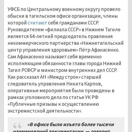
УФСБ по Центральному военному округу провело
обыски в тагильском офисе организации, члены
которой
считают
себя гражданами СССР.
Руководителем «филиала СССР» в Нижнем Тагиле
является 64-летний председатель правления
некоммерческого партнёрства «Нижнетагильский
центр управления здоровьем» Пётр Афанасенко.
Сам Афанасенко называет себя временно
исполняющим обязанности главы города Нижний
Тагил РСФСР и министром внутренних дел СССР.
Как рассказал АН «Между строк» старший
следователь управления Никита Карпов,
оперативные мероприятия были проведены в
рамках уголовного дела по статье УК РФ
«Публичные призывы к осуществлению
экстремистской деятельности».
«В офисе было изъято более тысячи
наименований документации,
—
говорит