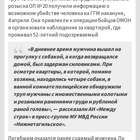
розыска ОП № 20 получили информацию о
возможном убийстве человека на ГГМ накануне,
4 апреля. Они привлекли к операции бойцов ОМОН
и организовали наблюдение за квартирой, где
проживал 52-летний подозреваемый.
«В дневное время мужчина вышел на
прогулку с собакой, а когда возвращался
домой, был задержан силовиками. При
осмотре квартиры, в которой, помимо
хозяина, находились четыре собаки, в
ванной комнате полицейские обнаружили
труп мужчины с множественными колотыми
и резаными ранениями груди и рубленой
раной головы»,
—
рассказали АН «Между
строк» в пресс-группе МУ МВД России
«Нижнетагильское».
Погибшим оказался ранее судимый мужчина. По