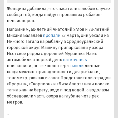
Женщина добавила, что спасатели в любом случае
сообщат ей, когда найдут пропавших рыбаков-
пенсионеров.
Напомним, 60-летний Анатолий Углов и 78-летний
Михаил Балалаев
пропали
23 марта, они уехали из
Нижнего Тагила на рыбалку в Среднеуральский
городской округ. Машину припарковали у озера
Исетское рядом с деревней Мурзинка. На их
автомобиль в первый день
наткнулись
поисковики, позже волонтёры
нашли
личные
вещи мужчин: принадлежности для рыбалки,
тонометр, рюкзак и сапог. Представители отрядов
«Прорыв», «Скорпион» и «Лиза Алерт» вели поиски
тагильчан на берегу, воде и под водой, а водолазы
обследовали часть озера на глубине четырёх
метров.
...