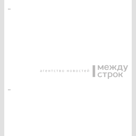
...
...