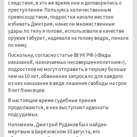
следствия, в это же время они и договорились о
преступлении. Пользуясь количественным
превосходством, подростки начали жестоко
избивать Дмитрия, нанесли множественные
удары по телу и голове, использовали в качестве
оружия табурет, надевали на голову ведро, пинали
по нему.
Поскольку, согласно статье 88 УК РФ («Виды
наказаний, назначаемых несовершеннолетним»),
подростков не могут отправить в тюрьму больше
чем на 10 лет, обвинение запросило для каждого
из них наказание в виде лишения свободы на срок
9 лет 9 месяцев.
В настоящее время судебные прения
продолжаются, в них выступают адвокаты
подсудимых.
Напомним, Дмитрий Рудаков был найден
мёртвым в Берёзовском 10 августа, его