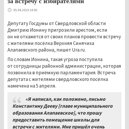
за встречу с избирателями
05.04.2019 14:40
Депутату Госдумы от Свердловской области
Дмитрию Ионину пригрозили арестом, если
он не откажется от своих планов провести встречу
с жителями посёлка Верхняя Синячиха
Алапаевского района, пишет Ura.ru.
По словам Ионина, такая угроза поступила
от сотрудницы районной администрации, которая
позвонила в приёмную парламентария. Встреча
депутата с жителями свердловского посёлка
намечена на 5 апреля.
«Я написал, как положено, письмо
Константину Дееву
[
главе муниципального
образования Алапаевское
]
, что прошу
предоставить помещение школы для
встречи с жителями. Мне пришёл очень