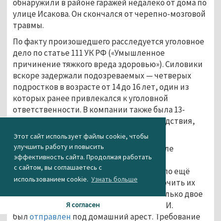
обнаружили в районе гаражей недалеко от дома по
улице Исакова. Он скончался от черепно-мозговой
травмы.
По факту произошедшего расследуется уголовное
дело по статье 111 УК РФ («Умышленное
причинение тяжкого вреда здоровью»). Силовики
вскоре задержали подозреваемых — четверых
подростков в возрасте от 14 до 16 лет, один из
которых ранее привлекался к уголовной
ответственности. В компании также была 13-
летняя девочка, которая, по версии следствия,
снимала происходящее на видео.
Этот сайт использует файлы cookie, чтобы
улучшить работу и повысить
16-летнего Б. сразу взяли под арест. После
эффективность сайта. Продолжая работать
народного
схода
жителей Берёзовского
с сайтом, вы соглашаетесь с
следственное управление СКР задержало ещё
использованием cookie.
Узнать больше
трёх подростков и попросило суд заключить их
под стражу, однако
арестованы
были только двое
— 14-летний А. и 16-летний К. 14-летний И.
Я согласен
был
отправлен
под домашний арест. Требование