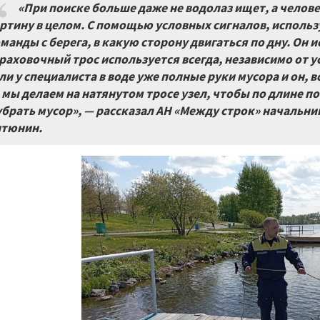
«При поиске больше даже не водолаз ищет, а челове
ртину в целом. С помощью условных сигналов, использ
манды с берега, в какую сторону двигаться по дну. Он 
раховочный трос используется всегда, независимо от у
ли у специалиста в воде уже полные руки мусора и он, 
 мы делаем на натянутом тросе узел, чтобы по длине п
убрать мусор», — рассказал АН «Между строк» начальн
тюнин.