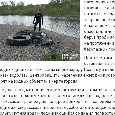
населения и т
по очистке дна
на всех водоём
запрещено. Это
и наличием в 
опасны для чел
берут пробы во
на протяжении 
безопасных по
При этом тагил
останавливают,
родных диких пляжах всегда много народу. Поэтому в це
ктах водолазы Центра защиты населения ежегодно провод
рят на водных объектах в черте города.
ги, бутылки, металлические конструкции, в том числе 
просто потерянные вещи — вот что тагильские водолазы д
кам, самое грязное дно, которое приходится исследовать
одный». Как рассказали водолазы, работать в городских
ольку мутная вода и поднимающийся со дна ил полност