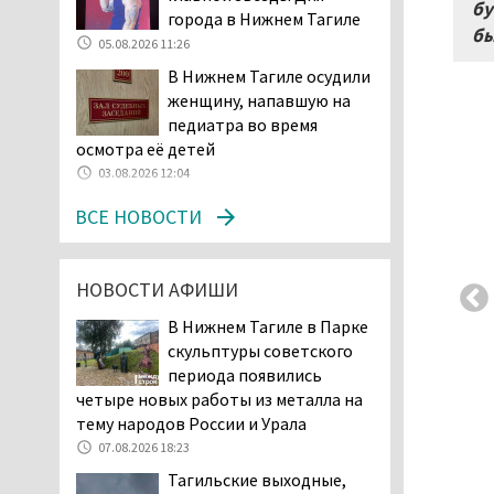
Двое детей пострадали
бу
города в Нижнем Тагиле
при сходе трамвая с
бы
05.08.2026 11:26
рельсов в Нижнем Тагиле
В Нижнем Тагиле осудили
06.08.2026 14:25
женщину, напавшую на
Правительство РФ
педиатра во время
разрешило производство
осмотра её детей
и продажу бензина класса
03.08.2026 12:04
«Евро-2», в котором содержание
серы в 10 раз выше, чем в топливе
ВСЕ НОВОСТИ
«Евро-5». Это опасно для здоровья и
повышает износ автомобиля
06.08.2026 13:53
НОВОСТИ АФИШИ
В Детской городской
В Нижнем Тагиле в Парке
больнице № 3 Нижнего
скульптуры советского
Тагила опровергли
периода появились
обвинения родителей, которые
четыре новых работы из металла на
заявили, что их дочь в палате
тему народов России и Урала
покусала бельевая вошь
07.08.2026 18:23
06.08.2026 13:02
Тагильские выходные,
В Нижнем Тагиле на три