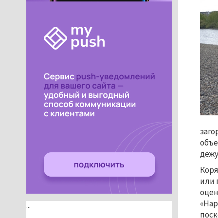
заго
объе
дежу
Коря
или 
оцен
«Нар
...
поск