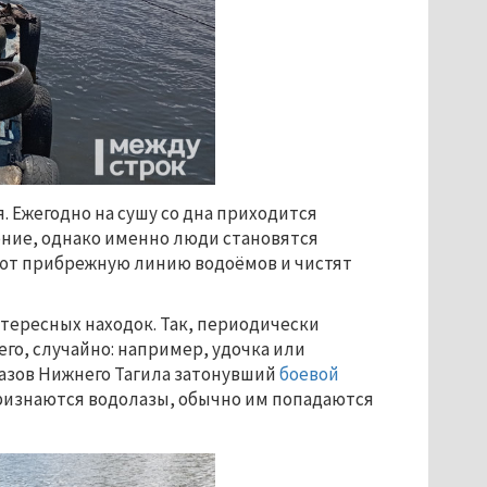
я. Ежегодно на сушу со дна приходится
ение, однако именно люди становятся
ют прибрежную линию водоёмов и чистят
нтересных находок. Так, периодически
его, случайно: например, удочка или
лазов Нижнего Тагила затонувший
боевой
признаются водолазы, обычно им попадаются