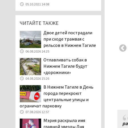
07.08.2026 11:47
05.10.2021 14:08
Екатеринбург подвергся
атаке БПЛА, восемь из
ЧИТАЙТЕ ТАКЖЕ
них были сбиты, три
упали на крышу логистического
Двое детей пострадали
центра
при сходе трамвая с
07.08.2026 11:28
рельсов в Нижнем Тагиле
Тагильские спасатели
06.08.2026 14:25
помогли заблудившемуся
Отлавливать собак в
в лесу мужчине найти
Нижнем Тагиле будут
дорогу домой
«дорожники»
06.08.2026 16:28
04.08.2026 15:26
Прокуратура
В Нижнем Тагиле в День
Дзержинского района
города перекроют
Нижнего Тагила
центральные улицы и
возбудила административное дело в
ограничат парковку
отношении «Водоканала-НТ» из-за
07.08.2026 12:57
отсутствия холодной воды
Мэрия раскрыла имя
06.08.2026 15:42
ра
главной звезды Дня