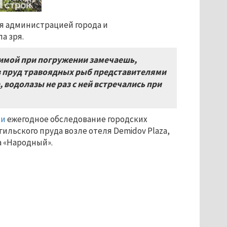
ая администрацией города и
а зря.
 зимой при погружении замечаешь,
 в пруд травоядных рыб представителями
, водолазы не раз с ней встречались при
ли
ежегодное обследование городских
ильского пруда возле отеля Demidov Plaza,
а «Народный».