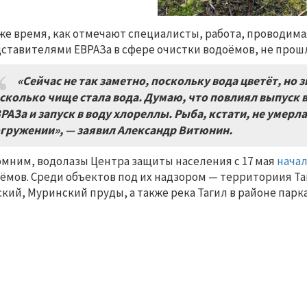
 же время, как отмечают специалисты, работа, проводим
ставителями ЕВРАЗа в сфере очистки водоёмов, не прошл
«Сейчас не так заметно, поскольку вода цветёт, но
сколько чище стала вода. Думаю, что повлиял выпуск
РАЗа и запуск в воду хлореллы. Рыба, кстати, не умерла
гружении», — заявил Александр Витюнин.
мним, водолазы Центра защиты населения с 17 мая
нача
ёмов. Среди объектов под их надзором — территориия Таг
кий, Муринский пруды, а также река Тагил в районе парк