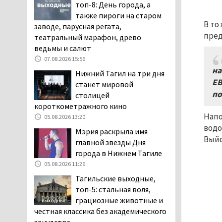
топ-8: День города, а
дня запретят
также пироги на старом
электросамокаты
В то
заводе, парусная регата,
06.08.2026 11:41
пред
театральный марафон, древо
«Я уверен, это бельевая
ведьмы и салют
вошь». Родители 10-
07.08.2026 15:56
летней девочки
на
Нижний Тагил на три дня
пожаловались на кровососущих
ЕВ
станет мировой
паразитов, которые искусали их
по
столицей
ребёнка в детской больнице
короткометражного кино
Нижнего Тагила
Напо
05.08.2026 13:20
05.08.2026 17:59
водо
Мэрия раскрыла имя
Директора уральского
Выйс
главной звезды Дня
предприятия по
города в Нижнем Тагиле
производству дронов
05.08.2026 11:26
«Упырь» подорвали в автомобиле
Тагильские выходные,
под Екатеринбургом
топ-5: стальная воля,
05.08.2026 17:05
грациозные животные и
Эксперты назвали
честная классика без академического
причины массового мора