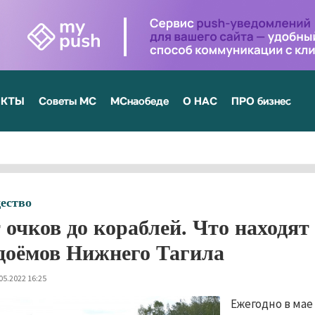
ЕКТЫ
Советы МС
МСнаобеде
О НАС
ПРО бизнес
ество
 очков до кораблей. Что находят
доёмов Нижнего Тагила
05.2022 16:25
Ежегодно в ма