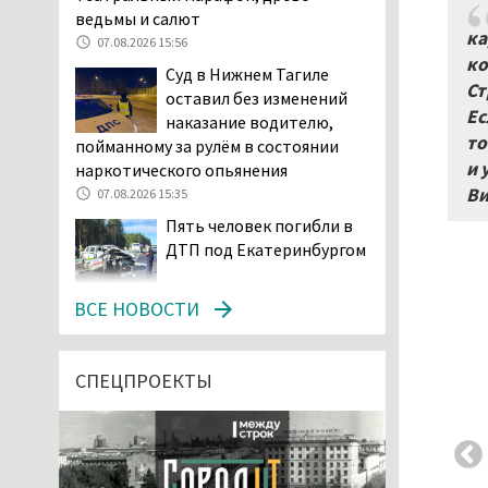
ведьмы и салют
ка
07.08.2026 15:56
ко
Суд в Нижнем Тагиле
Ст
оставил без изменений
Ес
наказание водителю,
то
пойманному за рулём в состоянии
и 
наркотического опьянения
Ви
07.08.2026 15:35
Пять человек погибли в
ДТП под Екатеринбургом
07.08.2026 14:24
ВСЕ НОВОСТИ
Тагильские спасатели
проникли в квартиру
через балкон, чтобы
СПЕЦПРОЕКТЫ
помочь пенсионерке
07.08.2026 14:20
В Красноуральске хитрый
водитель BMW ездил с