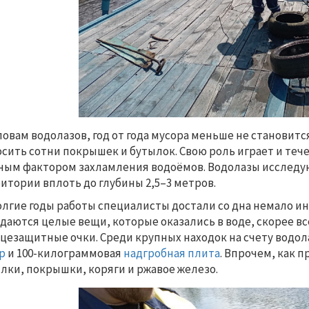
ловам водолазов, год от года мусора меньше не становитс
сить сотни покрышек и бутылок. Свою роль играет и теч
ным фактором захламления водоёмов. Водолазы исследу
итории вплоть до глубины 2,5–3 метров.
олгие годы работы специалисты достали со дна немало и
даются целые вещи, которые оказались в воде, скорее вс
цезащитные очки. Среди крупных находок на счету водо
р
и 100-килограммовая
надгробная плита
. Впрочем, как 
лки, покрышки, коряги и ржавое железо.