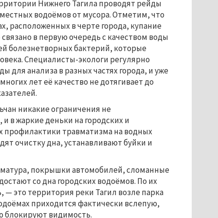
ерритории Нижнего Тагила проводят рейды
 местных водоёмов от мусора. Отметим, что
ах, расположенных в черте города, купание
 связано в первую очередь с качеством воды
ней болезнетворных бактерий, которые
овека. Специалисты-экологи регулярно
ды для анализа в разных частях города, и уже
многих лет её качество не дотягивает до
казателей.
ьчан никакие ограничения не
 и в жаркие деньки на городских и
лях профилактики травматизма на водных
ят очистку дна, устанавливают буйки и
арматура, покрышки автомобилей, сломанные
остают со дна городских водоёмов. По их
, — это территория реки Тагил возле парка
 водоёмах приходится фактически вслепую,
ью блокируют видимость.