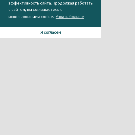
эффективность сайта. Продолжая работать
с сайтом, вы соглашаетесь с
использованием cookie.
Узнать больше
Я согласен
Материалы данного сайта содержат информацию,
не предназначенную для несовершеннолетних.
При использовании материала или частичном
цитировании, ссылка на
агентство новостей «Между строк» обязательна.
Свидетельство о регистрации СМИ Эл № ФС 77-56537 от
26.12.2013 г.