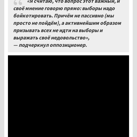
«Я считаю
,
что вопрос этот важный, и
своё мнение говорю прямо
:
выборы надо
бойкотировать
.
Причём не пассивно
(
мы
просто не пойдём
),
а активнейшим образом
призывать всех не идти на выборы и
выражать своё недовольство»,
— подчеркнул оппозиционер
.