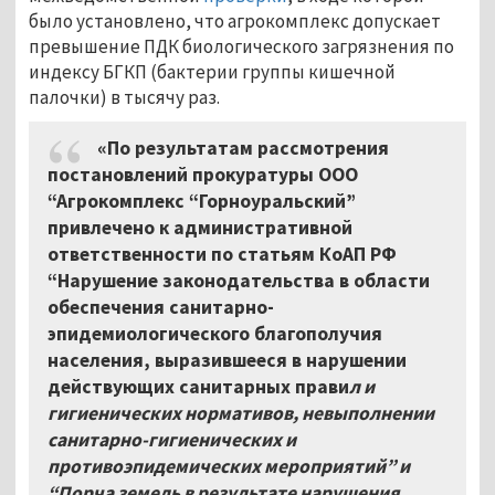
было установлено, что агрокомплекс допускает
превышение ПДК биологического загрязнения по
индексу БГКП (бактерии группы кишечной
палочки) в тысячу раз.
«По результатам рассмотрения
постановлений прокуратуры ООО
“Агрокомплекс “Горноуральский”
привлечено к административной
ответственности по статьям КоАП РФ
“Hарушение законодательства в области
обеспечения санитарно-
эпидемиологического благополучия
населения, выразившееся в нарушении
действующих санитарных прави
л и
гигиенических нормативов, невыполнении
санитарно-гигиенических и
противоэпидемических мероприятий” и
“Порча земель в результате нарушения