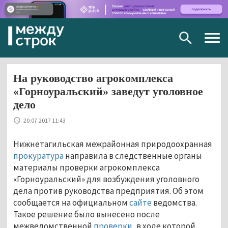
Togg
navig
На руководство агрокомплекса
«Горноуральский» заведут уголовное
дело
20.07.2017 11:43
Нижнетагильская межрайонная природоохранная
прокуратура
направила в следственные органы
материалы проверки агрокомплекса
«Горноуральский» для возбуждения уголовного
дела против руководства предприятия. Об этом
сообщается на официальном
сайте
ведомства.
Такое решение было вынесено после
межведомственной
проверки
, в ходе которой