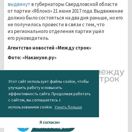
выдвинут
в губернаторы Свердловской области
от партии «Яблоко» 21 июня 2017 года. Выдвижение
должно было состояться на два дня раньше, но его
не получилось провести в связи с тем, что
из регионального отделения партии ушёл
его руководитель.
Агентство новостей «Между строк»
Фото: «Накануне.ру»
Этот сайт использует файлы cookie, чтобы
улучшить работу и повысить
КАК ВАМ НОВОСТЬ?
эффективность сайта. Продолжая работать
с сайтом, вы соглашаетесь с
использованием cookie.
Узнать больше
0
0
0
0
0
Я согласен