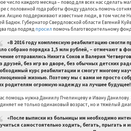
ое число каждого месяца – повод для всех нас сделать ма
ре с половиной года работы фонду удалось помочь сотня
ии. Акцию поддерживают известные люди, в том числе Н
ей Бадюк. Губернатор Свердловской области Евгений Куй
два года подряд
просил
помочь благотворительному фонд
«В 2016 году комплексную реабилитацию смогли п
ло собрано порядка 1,5 млн рублей, – отмечают в фон
чение отправились Никита Соков и Валерия Четвергова
з друзей, без игр во дворе, без обычных детских рад
обходимый курс реабилитации и смогут многому нау
лноценной жизнью. Поэтому мы с вами не просто соб
их родителям огромную надежду на лучшее будущее!
ас помощь нужна Даниилу Пчелинцеву и Ивану Данилову.
диняет не только одинаковый возраст, но и тяжёлый диа
«После выписки из больницы им необходимо инте
учиться самостоятельно ходить, бегать, прыгать и и