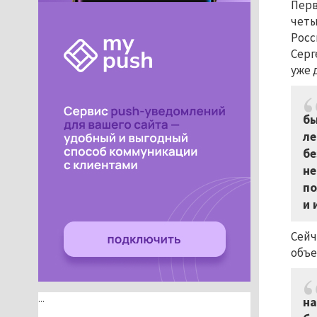
Перв
четы
Росс
Серг
уже 
бы
ле
бе
не
по
и 
Сейч
объе
...
на