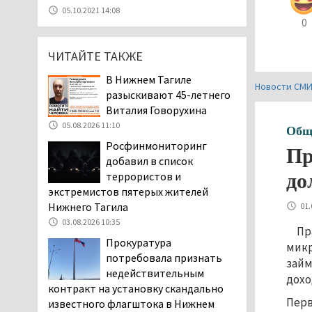
05.08.2026 11:10
05.10.2021 14:08
0
Во втором квартале
текущего года
ЧИТАЙТЕ ТАКЖЕ
мошенники украли у
клиентов российских банков 7,4 млрд
В Нижнем Тагиле
рублей
Новости СМ
разыскивают 45-летнего
05.08.2026 10:58
Виталия Говорухина
Жителей центра Нижнего
05.08.2026 11:10
Общ
Тагила напугала система
Росфинмониторинг
Пр
оповещения о
добавил в список
заложенной бомбе
до
террористов и
04.08.2026 17:57
экстремистов пятерых жителей
«Выезжать на круговое
Нижнего Тагила
01.
движение здесь очень
03.08.2026 10:35
Пр
опасно: машин, которые
Прокуратура
микр
надо пропускать, почти не видно».
потребовала признать
займ
Тагильчане пожаловались на плохой
недействительным
дохо
обзор из-за высокой травы у дороги
контракт на установку скандально
на перекрёстке улиц Серова и
Перв
известного флагштока в Нижнем
Первомайской