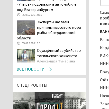
«Упырь» подорвали в автомобиле
под Екатеринбургом
Самы
05.08.2026 17:05
проб
Эксперты назвали
номе
причины массового мора
БАН
рыбы в Свердловской
области
Банк
05.08.2026 16:31
Кор/
Осуждённый за убийство
БИК 
тагильского хоккеиста
Александра Чумарина
ИНН/
Самат Хазипов в очередной раз
ВСЕ НОВОСТИ
Полу
попал на скамью подсудимых
05.08.2026 15:28
Счёт
Уральского депутата
СПЕЦПРОЕКТЫ
ИНН/
Госдумы Ильтякова,
назвавшего незамужних
Наз
женщин неполноценными людьми, а
За к
неженатых мужчин — инвалидами,