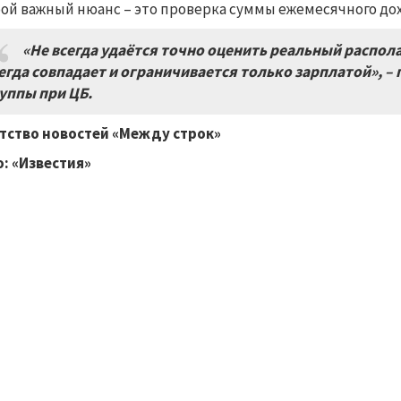
ой важный нюанс
–
это проверка суммы ежемесячного дох
«Не всегда удаётся точно оценить реальный распола
егда совпадает и ограничивается только зарплатой»,
–
п
уппы при ЦБ.
тство новостей «Между строк»
о:
«
Известия
»