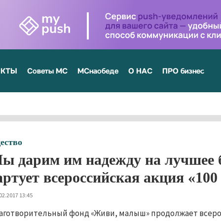
ЕКТЫ
Советы МС
МСнаобеде
О НАС
ПРО бизнес
ество
ы дарим им надежду на лучшее 
артует всероссийская акция «100
02.2017 13:45
аготворительный фонд «Живи, малыш» продолжает всерос