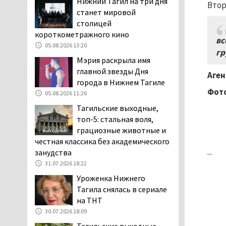
Нижний Тагил на три дня
Втор
затяжную, бессмысленную и
станет мировой
беспощадную «психологическую
столицей
войну»
короткометражного кино
вс
04.08.2026 12:30
05.08.2026 13:20
гр
В Нижнем Тагиле после
Мэрия раскрыла имя
вмешательства
главной звезды Дня
Аген
прокуратуры четыре
города в Нижнем Тагиле
многоквартирных дома признаны
Фот
05.08.2026 11:26
аварийными и подлежащими сносу
Тагильские выходные,
04.08.2026 12:19
топ-5: стальная воля,
В России хотят ввести
грациозные животные и
обязательное
честная классика без академического
уведомление водителей
...
занудства
об эвакуации автомобиля через
31.07.2026 18:22
портал «Госуслуги»
Уроженка Нижнего
04.08.2026 12:17
Тагила снялась в сериале
Тагильские коммунисты
на ТНТ
выдвинули своих
30.07.2026 18:09
кандидатов на выборах в