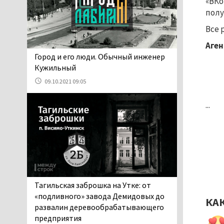
«ВКо
проверит прокуратура (ВИДЕО)
полу
05.08.2026 14:40
Все 
На водоёмах
Свердловской области с
Аген
начала купального сезона
​​​​​​​Город и его люди. Обычный инженер
погиб 21 человек
Кужильный
05.08.2026 14:05
09.10.2021 09:05
Нижний Тагил на три дня
станет мировой
...
столицей
короткометражного кино
05.08.2026 13:20
Мэрия раскрыла имя
главной звезды Дня
города в Нижнем Тагиле
05.08.2026 11:26
Тагильская заброшка на Утке: от
В Нижнем Тагиле
«подливного» завода Демидовых до
КА
разыскивают 45-летнего
развалин деревообрабатывающего
Виталия Говорухина
предприятия