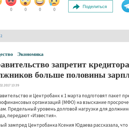
Поделиться
0
0
0
0
И2
ество
Экономика
авительство запретит кредитора
лжников больше половины зарп
02.2017 13:39
авительство и Центробанк к 1 марта подготовят пакет п
офинансовых организаций (МФО) на взыскание просроч
ам. Предельный уровень долговой нагрузки для должник
да, передают «Известия».
ый зампред Центробанка Ксения Юдаева рассказала, что 