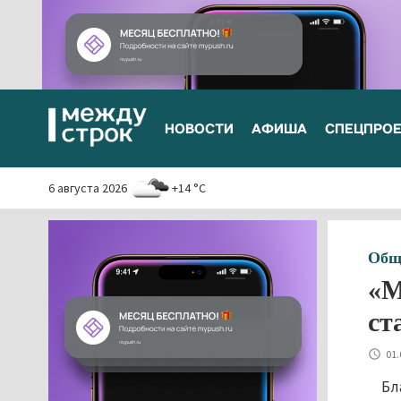
НОВОСТИ
АФИША
СПЕЦПРО
6 августа 2026
+14 °C
Общ
«М
ст
01.
Бл