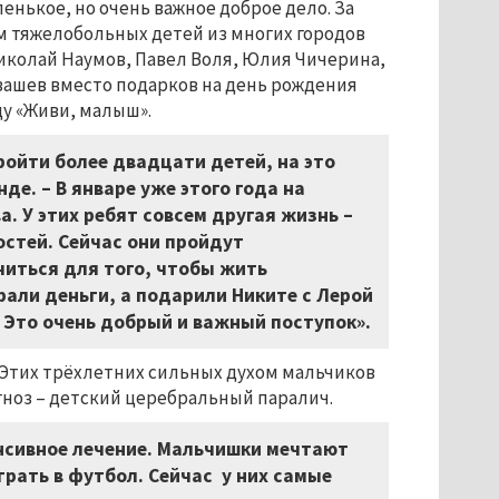
ленькое, но очень важное доброе дело. За
м тяжелобольных детей из многих городов
иколай Наумов, Павел Воля, Юлия Чичерина,
вашев вместо подарков на день рождения
у «Живи, малыш».
ройти более двадцати детей, на это
де. – В январе уже этого года на
. У этих ребят совсем другая жизнь –
остей. Сейчас они пройдут
читься для того, чтобы жить
рали деньги, а подарили Никите с Лерой
 Это очень добрый и важный поступок».
 Этих трёхлетних сильных духом мальчиков
гноз – детский церебральный паралич.
нсивное лечение. Мальчишки мечтают
грать в футбол. Сейчас у них самые