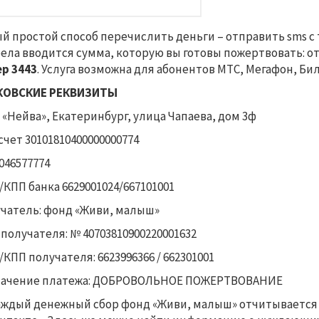
й простой способ перечислить деньги – отправить sms с
ела вводится сумма, которую вы готовы пожертвовать: от 
р 3443
. Услуга возможна для абонентов МТС, Мегафон, Бил
КОВСКИЕ РЕКВИЗИТЫ
 «Нейва», Екатеринбург, улица Чапаева, дом 3ф
счет 30101810400000000774
046577774
КПП банка 6629001024/667101001
чатель: фонд «Живи, малыш»
 получателя: № 40703810900220001632
КПП получателя: 6623996366 / 662301001
начение платежа: ДОБРОВОЛЬНОЕ ПОЖЕРТВОВАНИЕ
аждый денежный сбор фонд «Живи, малыш» отчитывается