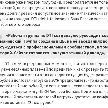
ликован уже в первом полугодии. Предполагается не тол
низаций, но и определить верхнюю планку для заёмщиков
ень долга превысил допустимое значение. Фактически эт
узки на граждан, DTI (debt-to-income). Банк России уже с
аботке этого вопроса.
«Рабочая группа по DTI создана, ею руководит со
мановский. Группа создана в ЦБ, на её заседаниях в
суждаться с профессиональным сообществом, в том 
торий. Сейчас готовится консультативный доклад»,
 о DTI имеет и ряд спорных моментов, считают эксперты.
у ежемесячных платежей по кредитам и как проверить то
ления в зависимости от их доходов ситуация будет разная
 рублей долговая нагрузка в 30% предполагает, что на о
 остаётся 7 тыс. рублей, то есть практически недостаточ
ктор по маркетингу НБКИ Алексей Волков. При этом для з
огичный показатель долговой нагрузки достаточно комфо
итов остаётся 42 тыс. рублей.