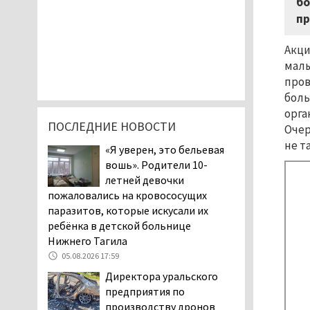
бо
пр
Акци
малы
пров
боль
орга
ПОСЛЕДНИЕ НОВОСТИ
Очер
не т
«Я уверен, это бельевая
вошь». Родители 10-
летней девочки
пожаловались на кровососущих
паразитов, которые искусали их
ребёнка в детской больнице
Нижнего Тагила
05.08.2026 17:59
Директора уральского
предприятия по
производству дронов