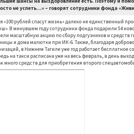
льшие шансы на выздоровление есть. Поэтому и пом
осто не успеть…» – говорят сотрудники фонда «Жив
я «100 рублей спасут жизнь» далеко не единственный пр
ш». В минувшем году сотрудники фонда подарили 54 ново
ели масштабную акцию по сбору подгузников и средств 
ницы и дома малютки при ИК-6. Также, благодаря добро
низаций, в Нижнем Тагиле уже год работает бесплатное с
едь на такси расписана уже на весь февраль, в день выхо
ак много средств для приобретения второго спецавтомоб