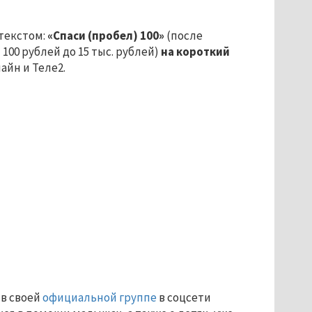
 текстом:
«Спаси (пробел) 100»
(после
100 рублей до 15 тыс. рублей)
на короткий
айн и Теле2.
 в своей
официальной группе
в соцсети