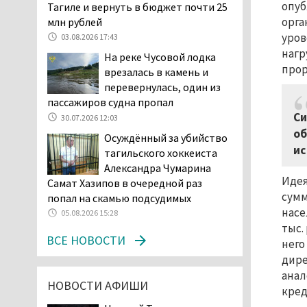
опуб
Тагиле и вернуть в бюджет почти 25
04.08.2026 16:53
орга
млн рублей
Отлавливать собак в
уров
03.08.2026 17:43
Нижнем Тагиле будут
нагр
На реке Чусовой лодка
«дорожники»
прор
врезалась в камень и
04.08.2026 15:26
перевернулась, один из
На фоне острой нехватки
пассажиров судна пропал
полицейских в Нижнем
Си
30.07.2026 12:03
Тагиле растёт
об
Осуждённый за убийство
подростковая преступность
ис
тагильского хоккеиста
04.08.2026 14:58
Александра Чумарина
Нижний Тагил — лидер по
Идея
Самат Хазипов в очередной раз
выявленным нарушениям
сумм
попал на скамью подсудимых
при утилизации
насе
05.08.2026 15:28
строительного мусора
тыс.
ВСЕ НОВОСТИ
04.08.2026 13:45
него
дире
Как достать соседа-
полицейского. В Нижнем
анал
НОВОСТИ АФИШИ
Тагиле жильцы частного
кред
сектора ведут между собой