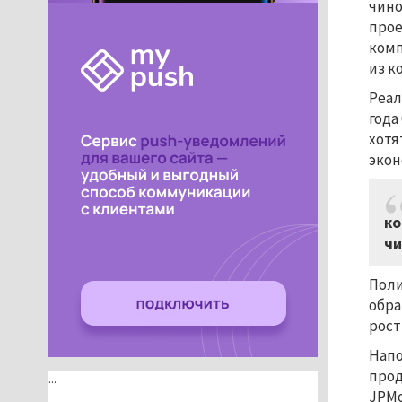
чино
прое
комп
из к
Реал
года
хотя
экон
ко
чи
Поли
обра
рост
Напо
прод
...
JPMo