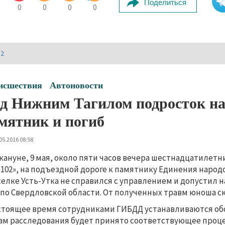
Поделиться
0
0
0
0
И2
исшествия
Автоновости
д Нижним Тагилом подросток на
мятник и погиб
05.2016 08:58
кануне, 9 мая, около пяти часов вечера шестнадцатилет
102», на подъездной дороге к памятнику Единения народ
селке Усть-Утка не справился с управлением и допустил 
по Свердловской области. От полученных травм юноша ск
стоящее время сотрудниками ГИБДД устанавливаются об
ам расследования будет принято соответствующее проц