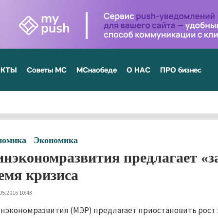
ЕКТЫ
Советы МС
МСнаобеде
О НАС
ПРО бизнес
номика
Экономика
нэкономразвития предлагает «з
емя кризиса
05.2016 10:43
нэкономразвития (МЭР) предлагает приостановить рост 