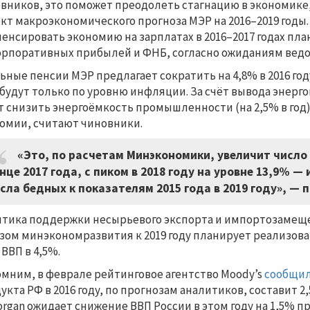
вников, это поможет преодолеть стагнацию в экономике
кт макроэкономического прогноза МЭР на 2016–2019 годы.
енсировать экономию на зарплатах в 2016–2017 годах план
орпоративных прибылей и ФНБ, согласно ожиданиям ведо
ьные пенсии МЭР предлагает сократить на 4,8% в 2016 году
 будут только по уровню инфляции. За счёт вывода энер
т снизить энергоёмкость промышленности (на 2,5% в год)
омии, считают чиновники.
«Это, по расчетам Минэкономики, увеличит число б
нце 2017 года, с пиком в 2018 году на уровне 13,9% 
сла бедных к показателям 2015 года в 2019 году», — 
тика поддержки несырьевого экспорта и импортозамеще
зом минэкономразвития к 2019 году планирует реализова
 ВВП в 4,5%.
мним, в феврале рейтинговое агентство Moody’s
сообщи
укта РФ в 2016 году, по прогнозам аналитиков, составит 
rgan ожидает снижение ВВП России в этом году на 1,5% п