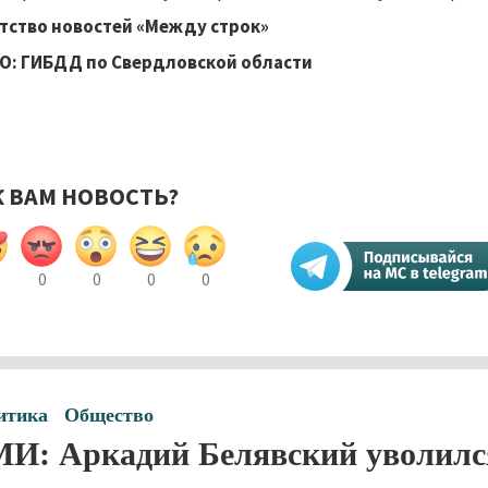
тство новостей «Между строк»
О: ГИБДД по Свердловской области
К ВАМ НОВОСТЬ?
0
0
0
0
итика
Общество
И: Аркадий Белявский уволился