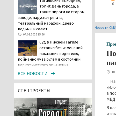
Тагильские выходные,
0
топ-8: День города, а
также пироги на старом
заводе, парусная регата,
театральный марафон, древо
Новости СМ
ведьмы и салют
07.08.2026 15:56
Суд в Нижнем Тагиле
Про
оставил без изменений
По
наказание водителю,
пойманному за рулём в состоянии
па
наркотического опьянения
07.08.2026 15:35
10.
ВСЕ НОВОСТИ
Пять человек погибли в
На
ДТП под Екатеринбургом
«ИЖ-
СПЕЦПРОЕКТЫ
в по
07.08.2026 14:24
МВД 
Тагильские спасатели
В на
проникли в квартиру
итог
через балкон, чтобы