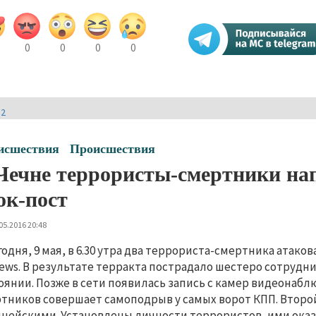
0
0
0
0
И2
исшествия
Происшествия
Чечне террористы-смертники на
ок-пост
05.2016 20:48
годня, 9 мая, в 6.30 утра два террориста-смертника атако
news. В результате терракта пострадало шестеро сотрудн
оянии. Позже в сети появилась запись с камер видеонаблю
тников совершает самоподрыв у самых ворот КПП. Втор
цейскими. Установлены личности террористов, ими оказали