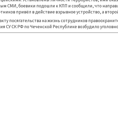
ым СМИ, боевики подошли к КПП и сообщили, что направля
тников привёл в действие взрывное устройство, а второ
акту посягательства на жизнь сотрудников правоохранит
ия СУ СК РФ по Чеченской Республике возбудило уголовно