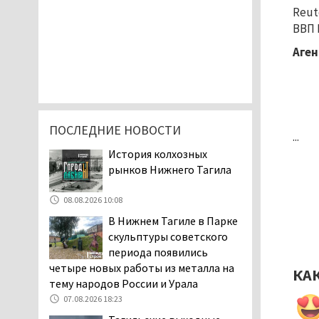
Reut
ВВП 
Аген
ПОСЛЕДНИЕ НОВОСТИ
...
История колхозных
рынков Нижнего Тагила
08.08.2026 10:08
В Нижнем Тагиле в Парке
скульптуры советского
периода появились
четыре новых работы из металла на
КА
тему народов России и Урала
07.08.2026 18:23