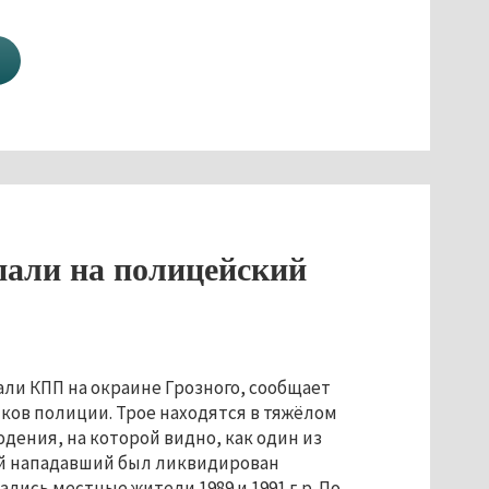
пали на полицейский
вали КПП на окраине Грозного, сообщает
иков полиции. Трое находятся в тяжёлом
дения, на которой видно, как один из
ой нападавший был ликвидирован
сь местные жители 1989 и 1991 г. р. По