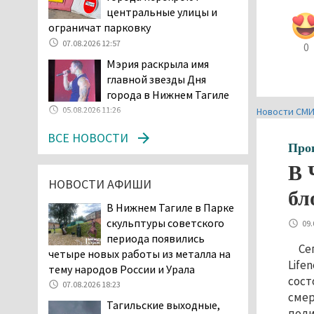
возбудила административное дело в
центральные улицы и
отношении «Водоканала-НТ» из-за
ограничат парковку
отсутствия холодной воды
07.08.2026 12:57
0
06.08.2026 15:42
Мэрия раскрыла имя
Двое детей пострадали
главной звезды Дня
при сходе трамвая с
города в Нижнем Тагиле
рельсов в Нижнем Тагиле
05.08.2026 11:26
Новости СМ
06.08.2026 14:25
Правительство РФ
ВСЕ НОВОСТИ
Про
разрешило производство
и продажу бензина класса
В 
«Евро-2», в котором содержание
НОВОСТИ АФИШИ
бл
серы в 10 раз выше, чем в топливе
В Нижнем Тагиле в Парке
«Евро-5». Это опасно для здоровья и
скульптуры советского
09.
повышает износ автомобиля
периода появились
06.08.2026 13:53
Се
четыре новых работы из металла на
В Детской городской
Life
тему народов России и Урала
больнице № 3 Нижнего
сост
07.08.2026 18:23
Тагила опровергли
смер
Тагильские выходные,
обвинения родителей, которые
поли