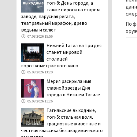
топ-8: День города, а
заявили, что их дочь в палате
данн
также пироги на старом
покусала бельевая вошь
смер
заводе, парусная регата,
06.08.2026 13:02
театральный марафон, древо
По ф
В Нижнем Тагиле на три
ведьмы и салют
оруж
дня запретят
07.08.2026 15:56
электросамокаты
Нижний Тагил на три дня
06.08.2026 11:41
станет мировой
«Я уверен, это бельевая
столицей
вошь». Родители 10-
короткометражного кино
летней девочки
05.08.2026 13:20
пожаловались на кровососущих
Мэрия раскрыла имя
паразитов, которые искусали их
главной звезды Дня
ребёнка в детской больнице
города в Нижнем Тагиле
Нижнего Тагила
05.08.2026 11:26
05.08.2026 17:59
Тагильские выходные,
Директора уральского
топ-5: стальная воля,
предприятия по
грациозные животные и
производству дронов
честная классика без академического
«Упырь» подорвали в автомобиле