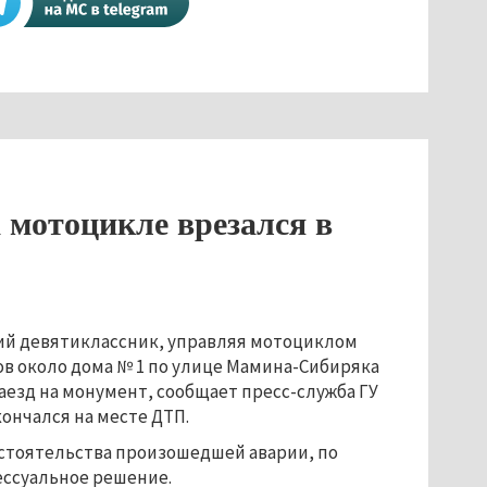
 мотоцикле врезался в
ний девятиклассник, управляя мотоциклом
ов около дома № 1 по улице Мамина-Сибиряка
наезд на монумент, сообщает пресс-служба ГУ
ончался на месте ДТП.
стоятельства произошедшей аварии, по
ессуальное решение.