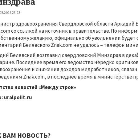
нздрава
05.2016 23:23
нистр здравоохранения Свердловской области Аркадий Б
.com со ссылкой на источник в правительстве. По инфор
обственному желанию, официально об увольнении будет о
ентарий Белявского Znak.com не удалось – телефон мини
дий Белявский возглавил свердловский Минздрав в декаб
рине. Последнее время его ведомство нередко критиков
воохранения и снижения доходов медработников, связан
ведениям Znak.com,
в последнее время
в министерстве п
тство новостей «Между строк»
: uralpolit.ru
К ВАМ НОВОСТЬ?