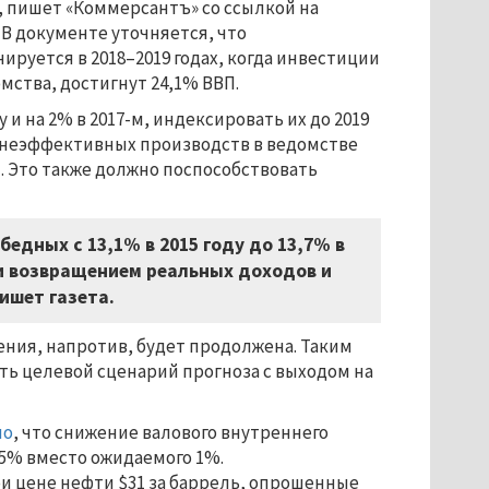
, пишет «Коммерсантъ» со ссылкой на
 В документе уточняется, что
ируется в 2018–2019 годах, когда инвестиции
мства, достигнут 24,1% ВВП.
 и на 2% в 2017-м, индексировать их до 2019
гонеэффективных производств в ведомстве
. Это также должно поспособствовать
едных с 13,1% в 2015 году до 13,7% в
— и возвращением реальных доходов и
пишет газета.
ния, напротив, будет продолжена. Таким
ть целевой сценарий прогноза с выходом на
ло
, что снижение валового внутреннего
2,5% вместо ожидаемого 1%.
ри цене нефти $31 за баррель, опрошенные