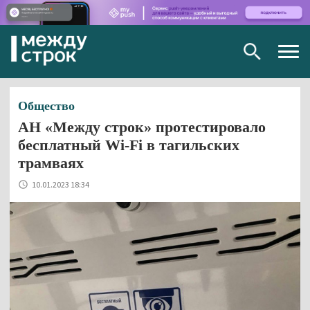
Togg
navig
Общество
АН «Между строк» протестировало
бесплатный Wi-Fi в тагильских
трамваях
10.01.2023 18:34