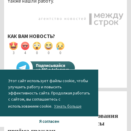
также нашли работу.
КАК ВАМ НОВОСТЬ?
3
4
0
0
0
Этот сайт использует файлы cookie, чтобы
улучшить работу и повысить
эффективность сайта. Продолжая работать
Общество
с сайтом, вы соглашаетесь с
использованием cookie.
Узнать больше
В Нижнем Тагиле в связи с
объединением Фонда соцстрахования
Я согласен
и ПФ РФ открыты новые офисы
приёма граждан