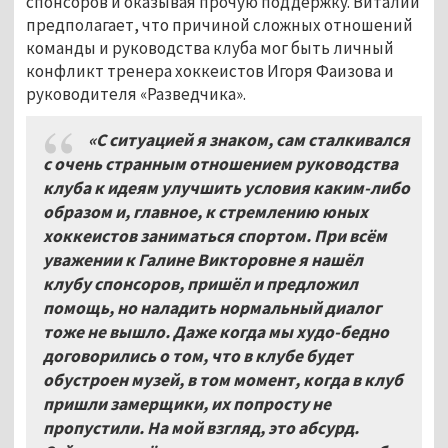
спонсоров и оказывая прочую поддержку. Виталий
предполагает, что причиной сложных отношений
команды и руководства клуба мог быть личный
конфликт тренера хоккеистов Игоря Фаизова и
руководителя «Разведчика».
«С ситуацией я знаком, сам сталкивался
с очень странным отношением руководства
клуба к идеям улучшить условия каким-либо
образом и, главное, к стремлению юных
хоккеистов заниматься спортом. При всём
уважении к Галине Викторовне я нашёл
клубу спонсоров, пришёл и предложил
помощь, но наладить нормальный диалог
тоже не вышло. Даже когда мы худо-бедно
договорились о том, что в клубе будет
обустроен музей, в том момент, когда в клуб
пришли замерщики, их попросту не
пропустили. На мой взгляд, это абсурд.