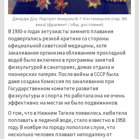
Джордж Доу. Портрет генерала В. Г. Костенецкого (сер. XIX
века) (фрагмент / общ. достояние)
В 1930-х годах энтузиасты зимнего плавания
подвергались резкой критике со стороны
официальной советской медицины, хотя
закаливание организма обливанием прохладной
водой было включено в программы занятий
физкультурой в санаториях, домах отдыха и
пионерских лагерях. После войны в СССР была
даже создана Комиссия по закаливанию при
Государственном комитете развития
физкультуры и спорта. Но работала она не очень
эффективно: на местах не было подвижников.
О том, что в Нижнем Тагиле появились любители
поплавать в ледяной воде, стало известно в 1958
году. В ноябре по городу поползли слухи, что
несколько человек плавают неподалёку от