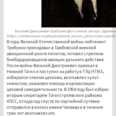
Василий Дмитриевич Требухин (фото неизв. автора / фрагмен
(https://1418museum.ru/upload/external_heroes_photo/static/upk/6/
В годы Великой Отечественной войны лейтенант
Требухин преподавал в Тамбовской военной
авиационной школе пилотов, готовил стрелков-
бомбардировщиков авиации дальнего действия.
После войны Василий Дмитриевич приехал в
Нижний Тагил и поступил на работу в ТЭЦ НТМЗ,
избирался членом цехкома, возглавлял культ-
комиссию, оказывал помощь в организации
цеховой самодеятельности. В 1954 году был избран
вторым секретарём Тагилстроевского райкома
КПСС, откуда год спустя по партийной путёвке
отправился в колхоз имени Чапаева и в течение
трёх лет возглавлял его.