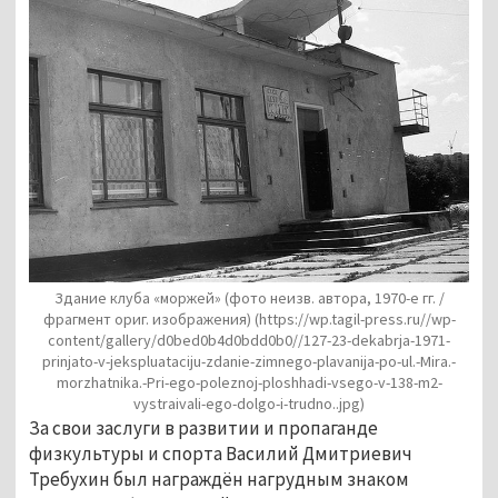
Здание клуба «моржей» (фото неизв. автора, 1970-е гг. /
фрагмент ориг. изображения)
(https://wp.tagil-press.ru//wp-
content/gallery/d0bed0b4d0bdd0b0//127-23-dekabrja-1971-
prinjato-v-jekspluataciju-zdanie-zimnego-plavanija-po-ul.-Mira.-
morzhatnika.-Pri-ego-poleznoj-ploshhadi-vsego-v-138-m2-
vystraivali-ego-dolgo-i-trudno..jpg)
За свои заслуги в развитии и пропаганде
физкультуры и спорта Василий Дмитриевич
Требухин был награждён нагрудным знаком