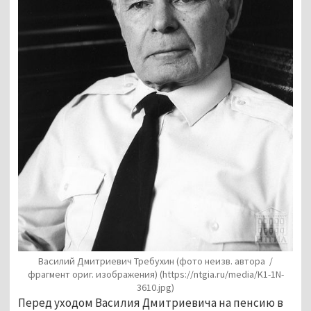
Василий Дмитриевич Требухин (фото неизв. автора /
фрагмент ориг. изображения)
(https://ntgia.ru/media/K1-1N-
3610.jpg)
Перед уходом Василия Дмитриевича на пенсию в