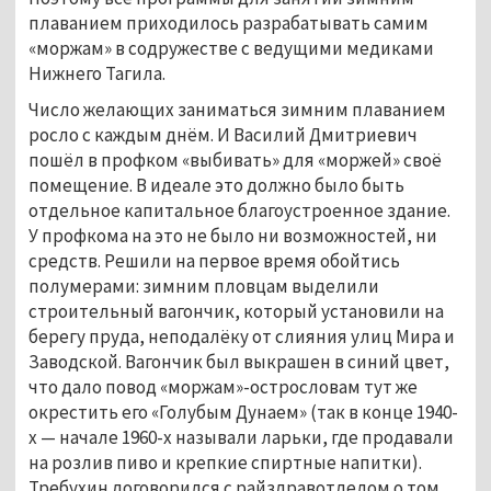
плаванием приходилось разрабатывать самим
«моржам» в содружестве с ведущими медиками
Нижнего Тагила.
Число желающих заниматься зимним плаванием
росло с каждым днём. И Василий Дмитриевич
пошёл в профком «выбивать» для «моржей» своё
помещение. В идеале это должно было быть
отдельное капитальное благоустроенное здание.
У профкома на это не было ни возможностей, ни
средств. Решили на первое время обойтись
полумерами: зимним пловцам выделили
строительный вагончик, который установили на
берегу пруда, неподалёку от слияния улиц Мира и
Заводской. Вагончик был выкрашен в синий цвет,
что дало повод «моржам»-острословам тут же
окрестить его «Голубым Дунаем» (так в конце 1940-
х — начале 1960-х называли ларьки, где продавали
на розлив пиво и крепкие спиртные напитки).
Требухин договорился с райздравотделом о том,