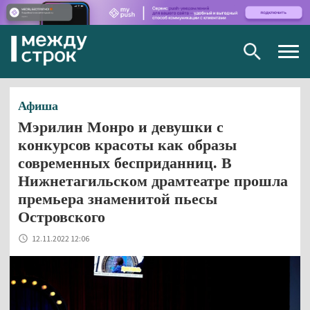
Togg
navig
Афиша
Мэрилин Монро и девушки с
конкурсов красоты как образы
современных бесприданниц. В
Нижнетагильском драмтеатре прошла
премьера знаменитой пьесы
Островского
12.11.2022 12:06