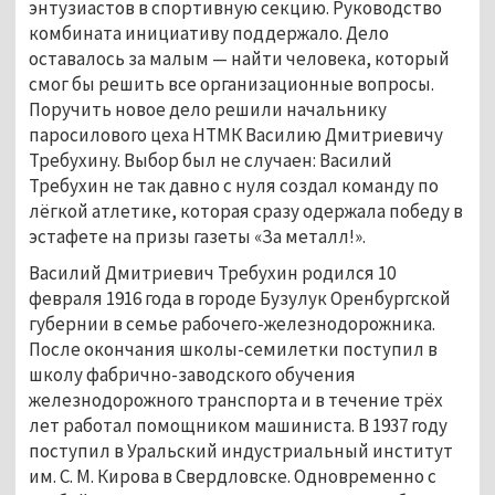
энтузиастов в спортивную секцию. Руководство
комбината инициативу поддержало. Дело
оставалось за малым — найти человека, который
смог бы решить все организационные вопросы.
Поручить новое дело решили начальнику
паросилового цеха НТМК Василию Дмитриевичу
Требухину. Выбор был не случаен: Василий
Требухин не так давно с нуля создал команду по
лёгкой атлетике, которая сразу одержала победу в
эстафете на призы газеты «За металл!».
Василий Дмитриевич Требухин родился 10
февраля 1916 года в городе Бузулук Оренбургской
губернии в семье рабочего-железнодорожника.
После окончания школы-семилетки поступил в
школу фабрично-заводского обучения
железнодорожного транспорта и в течение трёх
лет работал помощником машиниста. В 1937 году
поступил в Уральский индустриальный институт
им. С. М. Кирова в Свердловске. Одновременно с