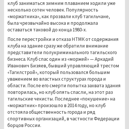
клуб заниматься зимним плаванием ходили уже
несколько сотен человек. Популярность
«моржатника», как прозвали клуб тагильчане,
была чрезвычайно высока и продолжала
оставаться таковой до конца 1980-х.
После перестройки и отказа НТМК от содержания
клуба на здание сразу же обратили внимание
представители полукриминального тагильского
бизнеса. Клуб спас один из «моржей» — Аркадий
Иванович Бизяев, бывший управляющий трестом
«Тагилстрой», который пользовался большим
уважением во властных структурах города и
области. После его смерти попытка захвата здания
повторилась, но клуб опять спасли, на этот раз
тагильские чекисты. Последнее «покушение» на
«моржатник» произошло в 2014 году, но клуб
отстояла общественность города и ряд
спортивных организаций, в частности Федерации
борцов России.