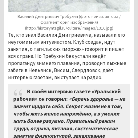
Василий Дмитриевич Требухин (фото неизв. автора /
фрагмент ориг. изображения)
(http://historyntagil.ru/culture/images/1316.jpg)
Те, кто знал Василия Дмитриевича, называли его
неутомимым энтузиастом. Клуб создан, идут
занятия, о тагильских «моржах» говорит и пишет
вся страна. Но Требухин без устали ведёт
пропаганду зимнего плавания, проводит лыжные
забеги в Невьянск, Висим, Свердловск, даёт
интервью газетам, выступает на радио.
В своём интервью газете «Уральский
рабочий» он говорил:
«Беречь здоровье — не
значит щадить себя. Секрет жизни не в том,
чтобы жить менее напряжённо, а в умении
жить более разумно. Правильный режим
труда, отдыха, питания, систематические
занятия физкультурой, закаливание