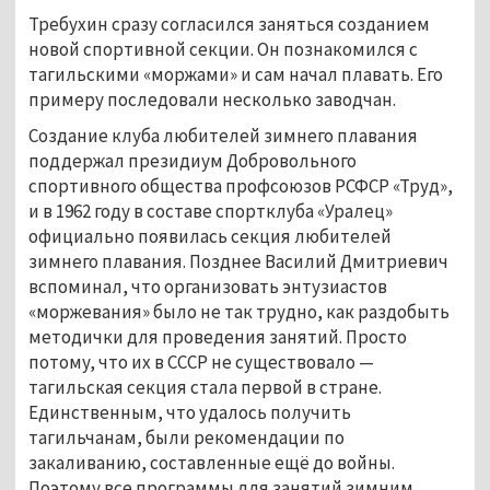
Требухин сразу согласился заняться созданием
новой спортивной секции. Он познакомился с
тагильскими «моржами» и сам начал плавать. Его
примеру последовали несколько заводчан.
Создание клуба любителей зимнего плавания
поддержал президиум Добровольного
спортивного общества профсоюзов РСФСР «Труд»,
и в 1962 году в составе спортклуба «Уралец»
официально появилась секция любителей
зимнего плавания. Позднее Василий Дмитриевич
вспоминал, что организовать энтузиастов
«моржевания» было не так трудно, как раздобыть
методички для проведения занятий. Просто
потому, что их в СССР не существовало —
тагильская секция стала первой в стране.
Единственным, что удалось получить
тагильчанам, были рекомендации по
закаливанию, составленные ещё до войны.
Поэтому все программы для занятий зимним