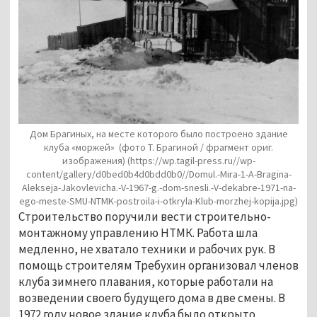
Дом Брагиных, на месте которого было построено здание
клуба «моржей»
(фото Т. Брагиной / фрагмент ориг.
изображения)
(https://wp.tagil-press.ru//wp-
content/gallery/d0bed0b4d0bdd0b0//Domul.-Mira-1-A-Bragina-
Alekseja-Jakovlevicha.-V-1967-g.-dom-snesli.-V-dekabre-1971-na-
ego-meste-SMU-NTMK-postroila-i-otkryla-Klub-morzhej-kopija.jpg)
Строительство поручили вести строительно-
монтажному управлению НТМК. Работа шла
медленно, не хватало техники и рабочих рук. В
помощь строителям Требухин организовал членов
клуба зимнего плавания, которые работали на
возведении своего будущего дома в две смены. В
1972 году новое здание клуба было открыто.