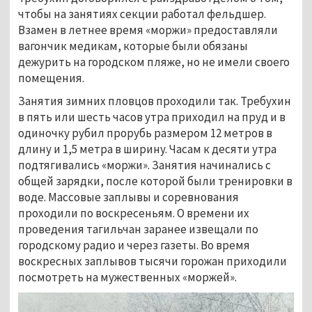
чтобы на занятиях секции работал фельдшер.
Взамен в летнее время «моржи» предоставляли
вагончик медикам, которые были обязаны
дежурить на городском пляже, но не имели своего
помещения.
Занятия зимних пловцов проходили так. Требухин
в пять или шесть часов утра приходил на пруд и в
одиночку рубил прорубь размером 12 метров в
длину и 1,5 метра в ширину. Часам к десяти утра
подтягивались «моржи». Занятия начинались с
общей зарядки, после которой были тренировки в
воде. Массовые заплывы и соревнования
проходили по воскресеньям. О времени их
проведения тагильчан заранее извещали по
городскому радио и через газеты. Во время
воскресных заплывов тысячи горожан приходили
посмотреть на мужественных «моржей».