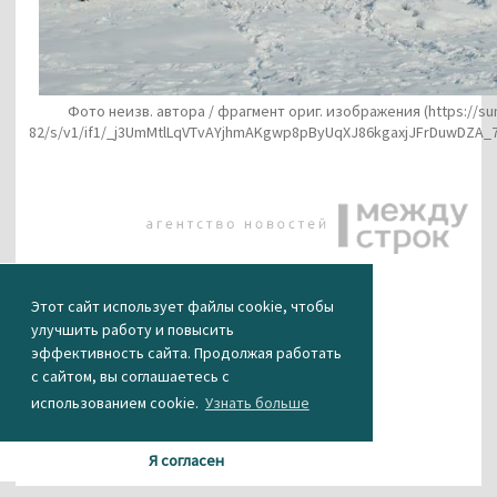
Фото неизв. автора / фрагмент ориг. изображения
(https://su
82/s/v1/if1/_j3UmMtlLqVTvAYjhmAKgwp8pByUqXJ86kgaxjJFrDuwDZA_
КАК ВАМ НОВОСТЬ?
Этот сайт использует файлы cookie, чтобы
улучшить работу и повысить
эффективность сайта. Продолжая работать
1
0
0
0
0
с сайтом, вы соглашаетесь с
использованием cookie.
Узнать больше
Я согласен