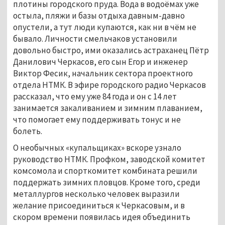
плотины городского пруда. Вода в водоёмах уже
остыла, пляжи и базы отдыха давным-давно
опустели, а тут люди купаются, как ни в чём не
бывало. Личности смельчаков установили
довольно быстро, ими оказались астраханец Пётр
Данилович Черкасов, его сын Егор и инженер
Виктор Фесик, начальник сектора проектного
отдела НТМК. В эфире городского радио Черкасов
рассказал, что ему уже 84 года и он с 14 лет
занимается закаливанием и зимним плаванием,
что помогает ему поддерживать тонус и не
болеть.
О необычных «купальщиках» вскоре узнало
руководство НТМК. Профком, заводской комитет
комсомола и спорткомитет комбината решили
поддержать зимних пловцов. Кроме того, среди
металлургов несколько человек выразили
желание присоединиться к Черкасовым, и в
скором времени появилась идея объединить