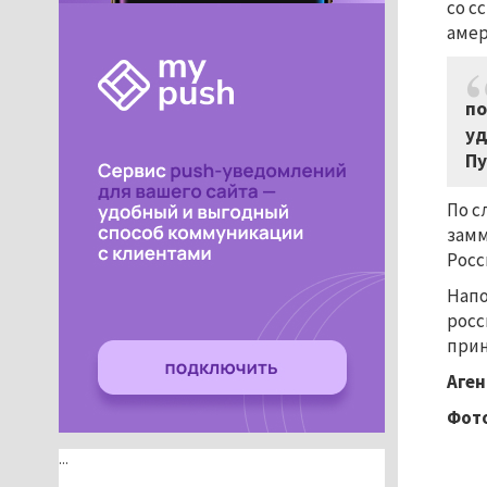
со с
амер
по
уд
Пу
По с
замм
Росс
Напо
росс
прин
Аген
Фото
...