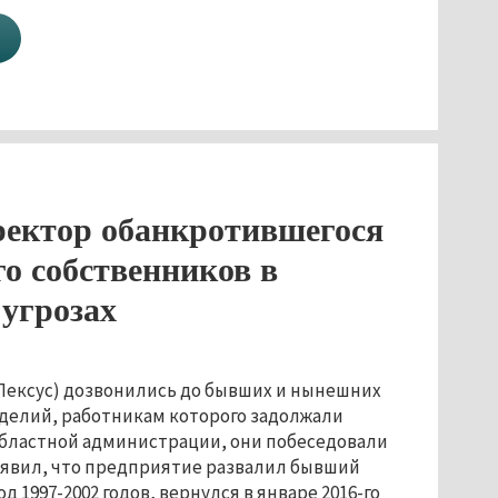
ректор обанкротившегося
го собственников в
 угрозах
(Лексус) дозвонились до бывших и нынешних
делий, работникам которого задолжали
областной администрации, они побеседовали
аявил, что предприятие развалил бывший
1997-2002 годов, вернулся в январе 2016-го