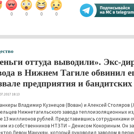
0
0
0
0
ество
еньги оттуда выводили». Экс-ди
вода в Нижнем Тагиле обвинил е
звале предприятия и бандитских
07.2017 18:13
анкеры Владимир Кузнецов (Вован) и Алексей Столяров 
ельцев Нижнетагильского завода теплоизоляционных из
е 13 миллионов рублей. Представившись сотрудниками 
ним из собственников НТЗТИ – Денисом Кокориным. Он з
ктор Левон Манукян, который руководил заводом в период 