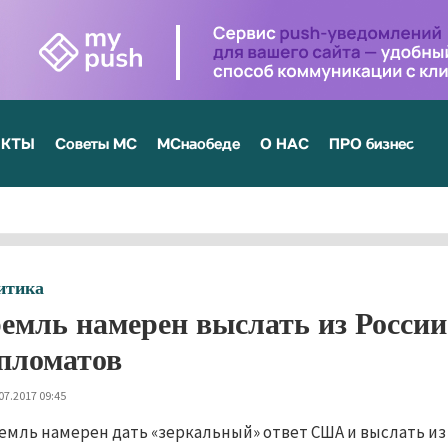
ЕКТЫ
Советы МС
МСнаобеде
О НАС
ПРО бизнес
итика
емль намерен выслать из России
пломатов
07.2017 09:45
емль намерен дать «зеркальный» ответ США и выслать из