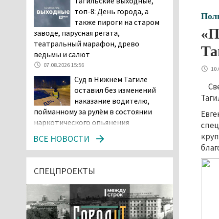
Тагильские выходные,
топ-8: День города, а
Пол
также пироги на старом
«П
заводе, парусная регата,
театральный марафон, древо
Та
ведьмы и салют
07.08.2026 15:56
10.
Суд в Нижнем Тагиле
Св
оставил без изменений
Таги
наказание водителю,
пойманному за рулём в состоянии
Евге
наркотического опьянения
спец
07.08.2026 15:35
круп
ВСЕ НОВОСТИ
благ
Пять человек погибли в
ДТП под Екатеринбургом
СПЕЦПРОЕКТЫ
07.08.2026 14:24
Тагильские спасатели
проникли в квартиру
через балкон, чтобы