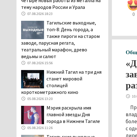
четыре новых работы из металла на
заявили, что их дочь в палате
тему народов России и Урала
покусала бельевая вошь
07.08.2026 18:23
0
06.08.2026 13:02
Тагильские выходные,
В Нижнем Тагиле на три
топ-8: День города, а
дня запретят
также пироги на старом
электросамокаты
заводе, парусная регата,
06.08.2026 11:41
театральный марафон, древо
Общ
ведьмы и салют
«Я уверен, это бельевая
«Д
вошь». Родители 10-
07.08.2026 15:56
летней девочки
Нижний Тагил на три дня
за
пожаловались на кровососущих
станет мировой
ра
паразитов, которые искусали их
столицей
ребёнка в детской больнице
короткометражного кино
10.
Нижнего Тагила
05.08.2026 13:20
05.08.2026 17:59
Пр
Мэрия раскрыла имя
Директора уральского
влад
главной звезды Дня
предприятия по
города в Нижнем Тагиле
боле
производству дронов
с од
05.08.2026 11:26
«Упырь» подорвали в автомобиле
дире
Тагильские выходные,