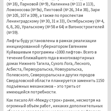
(№ 18), Парковой (№ 9), Калинина (№ 111 и 113),
Ломоносова (№ 9а), Пихтовой (№ 26, 34 и 38), Зари
(№ 105, 107 и 109), а также по проспектам
Ленинградскому (№ 30, 31 и 33), Октябрьскому (№ 4,
6, 8, 26), Уральскому (№ 58 и 64) и Вагоностроителей
(№ 59).
Лифты буду установлены в рамках реализации
инициированной губернатором Евгением
Куйвашевым программы «1000 лифтов». Всего в
течение ближайшего года в многоквартирных
домах Нижнего Тагила, Сухого Лога, Лесного,
Асбеста, Первоуральска, Новоуральска,
Полевского, Североуральска и других городов
Свердловской области планируется заменить 1150
подъёмных механизмов – это треть от
имеющейся потребности.
Как писало АН «Между строк» ранее, несмотря на
огромный объём работ, никаких дополнительных