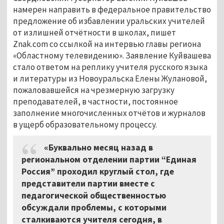
намерен направить в федеральное правительство
предложение об избавлении уральских учителей
от излишней отчётности в школах, пишет
Znak.com со ссылкой на интервью главы региона
«Областному телевидению». Заявление Куйвашева
стало ответом на реплику учителя русского языка
и литературы из Новоуральска Елены Жулановой,
пожаловавшейся на чрезмерную загрузку
преподавателей, в частности, постоянное
заполнение многочисленных отчётов и журналов
в ущерб образовательному процессу.
«Буквально месяц назад в
региональном отделении партии “Единая
Россия” проходил круглый стол, где
представители партии вместе с
педагогической общественностью
обсуждали проблемы, с которыми
сталкиваются учителя сегодня, в