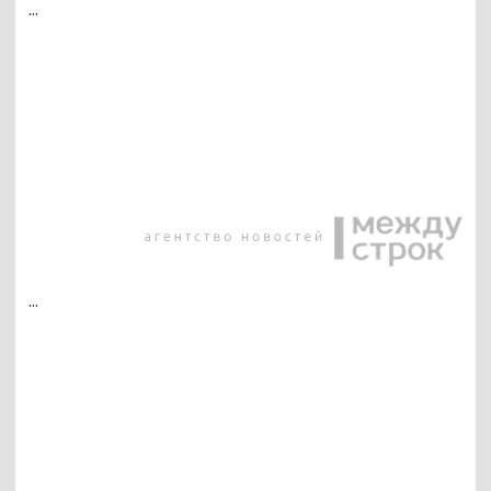
...
...