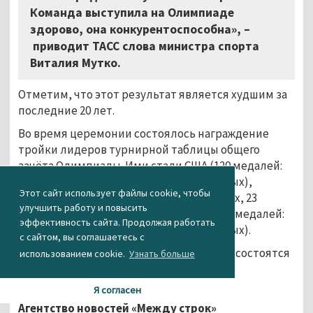
Команда выступила на Олимпиаде
здорово, она конкурентоспособна», –
приводит ТАСС слова министра спорта
Виталия Мутко.
Отметим, что этот результат является худшим за
последние 20 лет.
Во время церемонии состоялось награждение
тройки лидеров турнирной таблицы общего
зачёта Олимпиады. Ими стали США (120 медалей:
45 золотых, 37 серебряных и 38 бронзовых),
Этот сайт использует файлы cookie, чтобы
Великобритания (67 медалей: 27 золотых, 23
улучшить работу и повысить
серебряных и 17 бронзовых) и Китай (70 медалей:
эффективность сайта. Продолжая работать
26 золотых, 18 серебряных и 26 бронзовых).
с сайтом, вы соглашаетесь с
Следующие летние Олимпийские Игры состоятся
использованием cookie.
Узнать больше
в Токио в 2020 году.
Я согласен
[[rio16]]
Агентство новостей «Между строк»