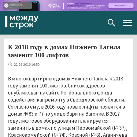
Togg
navig
К 2018 году в домах Нижнего Тагила
заменят 100 лифтов
22.08.2016 16:50
В многоквартирных домах Нижнего Тагила к 2018
году заменят 100 лифтов. Список адресов
опубликован на сайте Регионального фонда
содействия капремонту в Свердловской области.
Согласно ему, в 2016 году новые лифты появятся в
домах № 83 и 77 по улице Зари на Вагонке. В 2017
году лифтовое оборудование планируется
заменить в домах по улицам Первомайской (№ 37),
Красноармейской (№ 74), Красной (№ 8), Аганичева