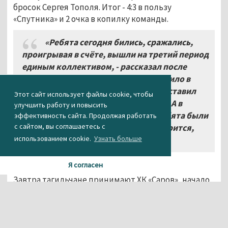
бросок Сергея Тополя. Итог - 4:3 в пользу
«Спутника» и 2 очка в копилку команды.
«Ребята сегодня бились, сражались,
проигрывая в счёте, вышли на третий период
единым коллективом, - рассказал после
матча Валиуллин. - Немного не хватило в
основное время, но это соперник заставил
Этот сайт использует файлы cookie, чтобы
нас так действовать: сравняли счёт. А в
улучшить работу и повысить
овертайме нам больше повезло. Ребята были
эффективность сайта. Продолжая работать
с сайтом, вы соглашаетесь с
сегодня единой командой, как говорится,
использованием cookie.
Узнать больше
как кулак».
Я согласен
Завтра тагильчане принимают ХК «Саров», начало
игры в 17:00.
Агентство новостей «Между строк»
ФОТО: ХК «Спутник»