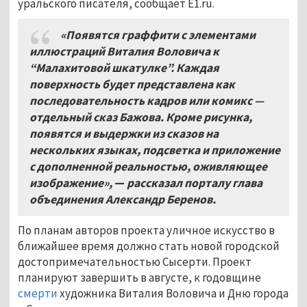
уральского писателя, сообщает Е1.ru.
«Появятся граффити с элементами
иллюстраций Виталия Воловича к
“Малахитовой шкатулке”. Каждая
поверхность будет представлена как
последовательность кадров или комикс —
отдельный сказ Бажова. Кроме рисунка,
появятся и выдержки из сказов на
нескольких языках, подсветка и приложение
с дополненной реальностью, оживляющее
изображение»,
—
рассказал порталу глава
объединения Александр Беренов.
По планам авторов проекта уличное искусство в
ближайшее время должно стать новой городской
достопримечательностью Сысерти. Проект
планируют завершить в августе, к годовщине
смерти
художника Виталия Воловича и Дню города