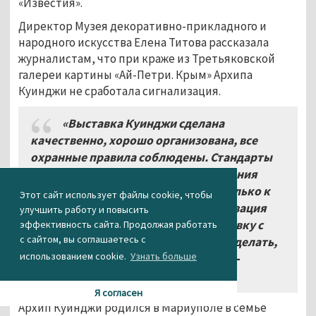
«Известия».
Директор Музея декоративно-прикладного и
народного искусства Елена Титова рассказала
журналистам, что при краже из Третьяковской
галереи картины «Ай-Петри. Крым» Архипа
Куинджи не сработала сигнализация.
«Выставка Куинджи сделана
качественно, хорошо организована, все
охранные правила соблюдены. Стандарты
безопасности не требуют подключения
сигнализации к каждой картине, только к
Этот сайт использует файлы cookie, чтобы
особо ценным экспонатам. Сигнализация
улучшить работу и повысить
дорогостоящая, масштабную выставку с
эффективность сайта. Продолжая работать
с сайтом, вы соглашаетесь с
большим количеством полотен не сделать,
использованием cookie.
Узнать больше
подводя к каждой сигнализацию»,
—
цитирует Титову РИА Новости.
Я согласен
Архип Куинджи родился в Мариуполе в семье