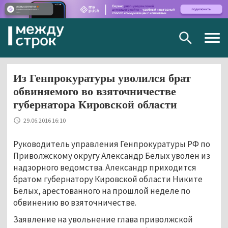
Togg
navig
Из Генпрокуратуры уволился брат
обвиняемого во взяточничестве
губернатора Кировской области
29.06.2016 16:10
Руководитель управления Генпрокуратуры РФ по
Приволжскому округу Александр Белых уволен из
надзорного ведомства. Александр приходится
братом губернатору Кировской области Никите
Белых, арестованного на прошлой неделе по
обвинению во взяточничестве.
Заявление на увольнение глава приволжской