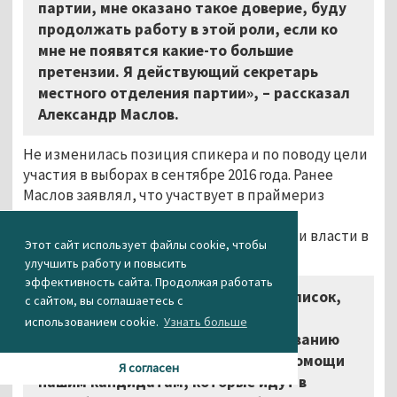
партии, мне оказано такое доверие, буду
продолжать работу в этой роли, если ко
мне не появятся какие-то большие
претензии. Я действующий секретарь
местного отделения партии», – рассказал
Александр Маслов.
Не изменилась позиция спикера и по поводу цели
участия в выборах в сентябре 2016 года. Ранее
Маслов заявлял, что участвует в праймериз
только для поддержки своих коллег-
однопартийцев и популяризации партии власти в
Этот сайт использует файлы cookie, чтобы
Нижнем Тагиле.
улучшить работу и повысить
эффективность сайта. Продолжая работать
«Даже если бы я не вошёл в список,
с сайтом, вы соглашаетесь с
моя организационная работа по
использованием cookie.
Узнать больше
проведению выборов, по раскручиванию
бренда партии в Нижнем Тагиле, помощи
Я согласен
нашим кандидатам, которые идут в