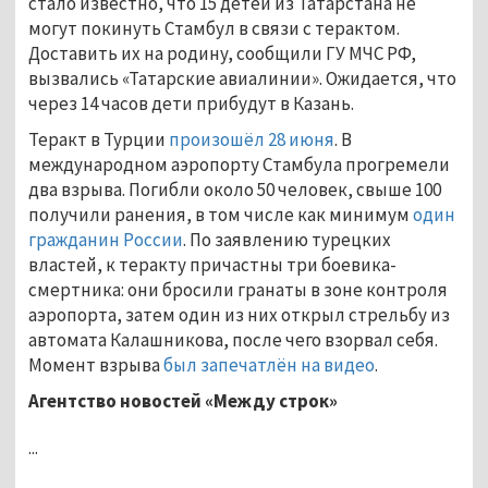
стало известно, что 15 детей из Татарстана не
могут покинуть Стамбул в связи с терактом.
Доставить их на родину, сообщили ГУ МЧС РФ,
вызвались «Татарские авиалинии». Ожидается, что
через 14 часов дети прибудут в Казань.
Теракт в Турции
произошёл 28 июня
. В
международном аэропорту Стамбула прогремели
два взрыва. Погибли около 50 человек, свыше 100
получили ранения, в том числе как минимум
один
гражданин России
. По заявлению турецких
властей, к теракту причастны три боевика-
смертника: они бросили гранаты в зоне контроля
аэропорта, затем один из них открыл стрельбу из
автомата Калашникова, после чего взорвал себя.
Момент взрыва
был запечатлён на видео
.
Агентство новостей «Между строк»
...