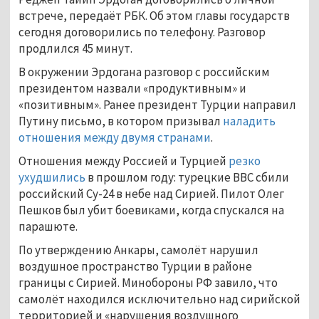
встрече, передаёт РБК. Об этом главы государств
сегодня договорились по телефону. Разговор
продлился 45 минут.
В окружении Эрдогана разговор с российским
президентом назвали «продуктивным» и
«позитивным». Ранее президент Турции направил
Путину письмо, в котором призывал
наладить
отношения между двумя странами
.
Отношения между Россией и Турцией
резко
ухудшились
в прошлом году: турецкие ВВС сбили
российский Су-24 в небе над Сирией. Пилот Олег
Пешков был убит боевиками, когда спускался на
парашюте.
По утверждению Анкары, самолёт нарушил
воздушное пространство Турции в районе
границы с Сирией. Минобороны РФ завило, что
самолёт находился исключительно над сирийской
территорией и «нарушения воздушного