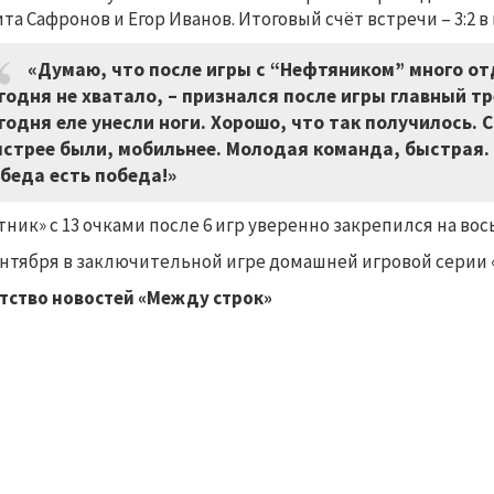
та Сафронов и Егор Иванов. Итоговый счёт встречи
–
3:2 
«Думаю, что после игры с “Нефтяником” много о
годня не хватало,
–
признался после игры главный тр
годня еле унесли ноги. Хорошо, что так получилось. 
стрее были, мобильнее. Молодая команда, быстрая. М
беда есть победа!»
тник» с 13 очками после 6 игр уверенно закрепился на в
ентября в заключительной игре домашней игровой серии 
тство новостей «Между строк»