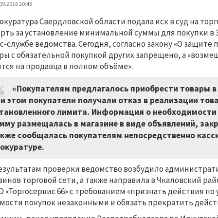
09.2016 20:43
окуратура Свердловской области подала иск в суд на торг
рть за установление минимальной суммы для покупки в 3
с-службе ведомства. Сегодня, согласно закону «О защите
ры с обязательной покупкой других запрещено, а «возме
тся на продавца в полном объёме».
«Покупателям предлагалось приобрести товары в м
и этом покупатели получали отказ в реализации тов
тановленного лимита. Информация о необходимости
мму размещалась в магазине в виде объявлений, закр
кже сообщалась покупателям непосредственно касси
окуратуре.
езультатам проверки ведомство возбудило администрат
зинов торговой сети, а также направила в Чкаловский ра
О «Торгосервис 66» с требованием «признать действия п
мости покупок незаконными и обязать прекратить дейс