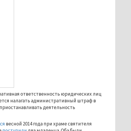
ративная ответственность юридических лиц
ается налагать административный штраф в
 приостанавливать деятельность
ся
весной 2014 года при храме святителя
а
поступили
два младенца. Оба были