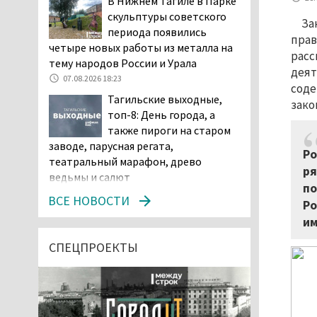
В Нижнем Тагиле в Парке
скульптуры советского
За
периода появились
прав
четыре новых работы из металла на
расс
тему народов России и Урала
деят
07.08.2026 18:23
соде
Тагильские выходные,
зако
топ-8: День города, а
также пироги на старом
заводе, парусная регата,
Ро
театральный марафон, древо
ря
ведьмы и салют
по
07.08.2026 15:56
ВСЕ НОВОСТИ
Ро
Суд в Нижнем Тагиле
им
оставил без изменений
наказание водителю,
СПЕЦПРОЕКТЫ
пойманному за рулём в состоянии
наркотического опьянения
07.08.2026 15:35
Пять человек погибли в