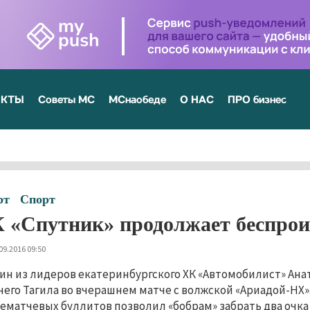
ЕКТЫ
Советы МС
МСнаобеде
О НАС
ПРО бизнес
рт
Спорт
 «Спутник» продолжает беспро
09.2016 09:50
ин из лидеров екатеринбургского ХК «Автомобилист» Ана
его Тагила во вчерашнем матче с волжской «Ариадой-НХ»
ематчевых буллитов позволил «бобрам» забрать два очка 