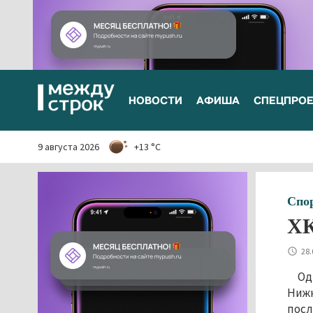
НОВОСТИ
АФИША
СПЕЦПРО
9 августа 2026
+13 °C
Спо
ХК
28.
Од
Нижн
посл