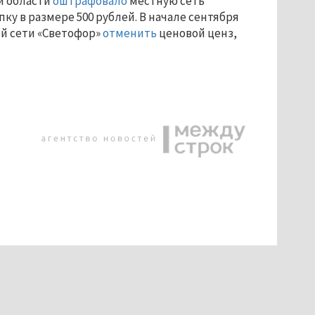
й области
оштрафовало
местную сеть
ку в размере 500 рублей. В начале сентября
ой сети «Светофор»
отменить
ценовой ценз,