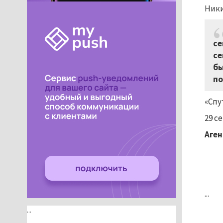
Ники
се
се
бы
по
«Спу
29 с
Аген
...
...