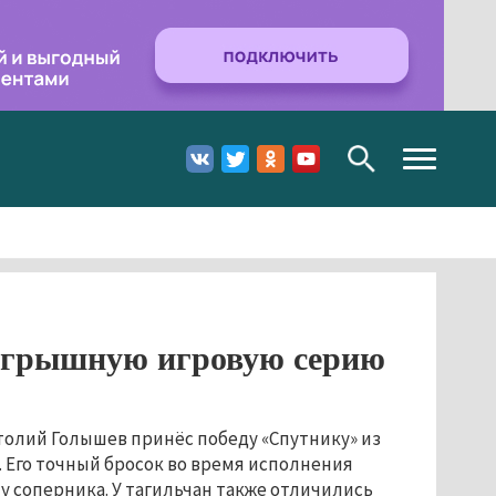
Toggle
navigation
игрышную игровую серию
толий Голышев принёс победу «Спутнику» из
. Его точный бросок во время исполнения
у соперника. У тагильчан также отличились