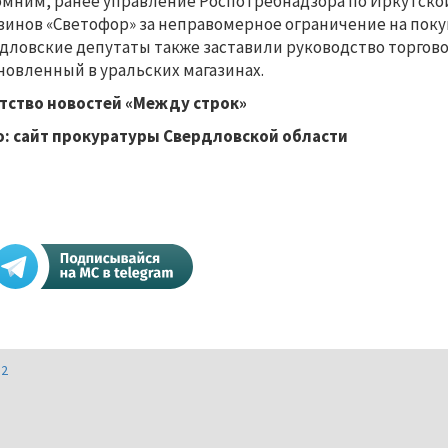
мним, ранее управление Роспотребнадзора по Иркутско
зинов «Светофор» за неправомерное ограничение на покуп
дловские депутаты также заставили руководство торгов
новленный в уральских магазинах.
тство новостей «Между строк»
: сайт прокуратуры Свердловской области
И2