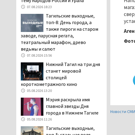
Напо
тему народов России и Урала
повышает износ автомобиля
мага
07.08.2026 18:23
06.08.2026 13:53
свер
Тагильские выходные,
В Детской городской
уста
топ-8: День города, а
больнице № 3 Нижнего
также пироги на старом
Аген
Тагила опровергли
заводе, парусная регата,
обвинения родителей, которые
Фото
театральный марафон, древо
заявили, что их дочь в палате
ведьмы и салют
покусала бельевая вошь
07.08.2026 15:56
06.08.2026 13:02
Нижний Тагил на три дня
В Нижнем Тагиле на три
станет мировой
дня запретят
столицей
электросамокаты
короткометражного кино
06.08.2026 11:41
05.08.2026 13:20
«Я уверен, это бельевая
Мэрия раскрыла имя
вошь». Родители 10-
главной звезды Дня
летней девочки
Новости СМ
города в Нижнем Тагиле
пожаловались на кровососущих
05.08.2026 11:26
паразитов, которые искусали их
Тагильские выходные,
ребёнка в детской больнице
топ-5: стальная воля,