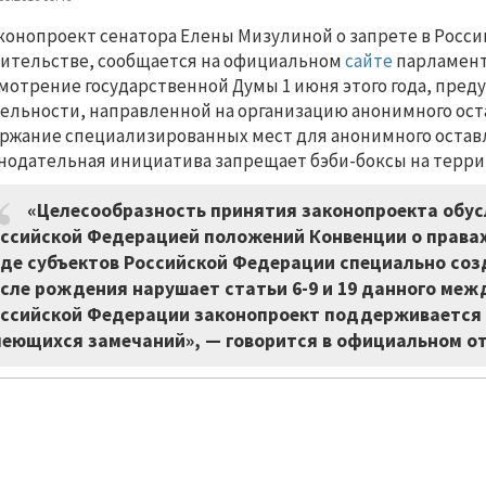
конопроект сенатора Елены Мизулиной о запрете в Росси
ительстве, сообщается на официальном
сайте
парламент
мотрение государственной Думы 1 июня этого года, пред
ельности, направленной на организацию анонимного оста
ржание специализированных мест для анонимного остав
нодательная инициатива запрещает бэби-боксы на терри
«Целесообразность принятия законопроекта обу
ссийской Федерацией положений Конвенции о правах
де субъектов Российской Федерации специально соз
сле рождения нарушает статьи 6-9 и 19 данного ме
ссийской Федерации законопроект поддерживается п
еющихся замечаний», — говорится в официальном от