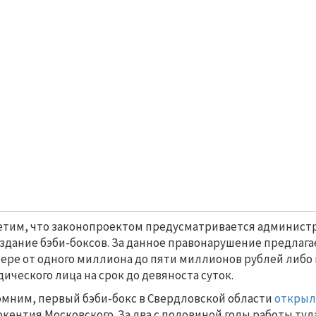
тим, что законопроектом предусматривается админист
оздание бэби-боксов. За данное правонарушение предлаг
ере от одного миллиона до пяти миллионов рублей либо
ического лица на срок до девяноста суток.
мним, первый бэби-бокс в Свердловской области
открыл
кентия Московского. За два с половиной годы работы туд