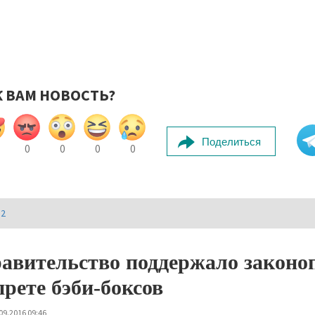
К ВАМ НОВОСТЬ?
Поделиться
0
0
0
0
И2
авительство поддержало законо
прете бэби-боксов
09.2016 09:46