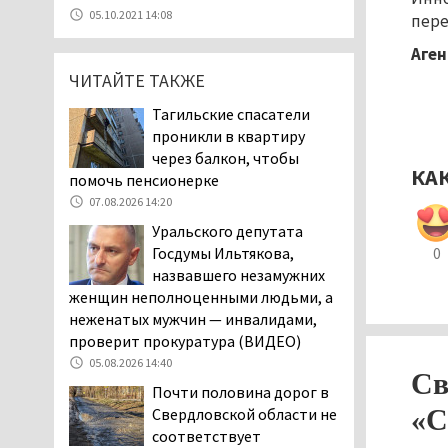
В Нижнем Тагиле в День
05.10.2021 14:08
пере
города перекроют
Аген
центральные улицы и
ограничат парковку
ЧИТАЙТЕ ТАКЖЕ
07.08.2026 12:57
Тагильские спасатели
В суд направлено
проникли в квартиру
уголовное дело о
через балкон, чтобы
КА
мошенничестве при
помочь пенсионерке
строительстве ИЖС в Нижнем
07.08.2026 14:20
Тагиле
Уральского депутата
07.08.2026 11:47
Госдумы Ильтякова,
0
Екатеринбург подвергся
назвавшего незамужних
атаке БПЛА, восемь из
женщин неполноценными людьми, а
них были сбиты, три
неженатых мужчин — инвалидами,
упали на крышу логистического
проверит прокуратура (ВИДЕО)
центра
05.08.2026 14:40
Св
07.08.2026 11:28
Почти половина дорог в
Тагильские спасатели
«С
Свердловской области не
помогли заблудившемуся
соответствует