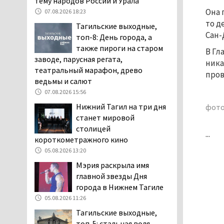
тему народов России и Урала
заявили, что их дочь в палате
Она 
07.08.2026 18:23
покусала бельевая вошь
то д
Тагильские выходные,
06.08.2026 13:02
Сан-
топ-8: День города, а
В Нижнем Тагиле на три
также пироги на старом
В Гл
дня запретят
заводе, парусная регата,
ника
электросамокаты
театральный марафон, древо
пров
06.08.2026 11:41
ведьмы и салют
«Я уверен, это бельевая
07.08.2026 15:56
вошь». Родители 10-
Нижний Тагил на три дня
фото
летней девочки
станет мировой
пожаловались на кровососущих
столицей
...
паразитов, которые искусали их
короткометражного кино
ребёнка в детской больнице
05.08.2026 13:20
Нижнего Тагила
Мэрия раскрыла имя
05.08.2026 17:59
главной звезды Дня
Директора уральского
города в Нижнем Тагиле
предприятия по
05.08.2026 11:26
производству дронов
Тагильские выходные,
«Упырь» подорвали в автомобиле
топ-5: стальная воля,