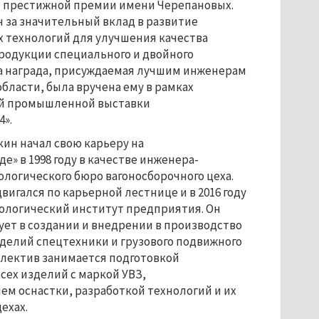
м престижной премии имени Черепановых. 
 за значительный вклад в развитие 
 технологий для улучшения качества 
одукции специального и двойного 
а награда, присуждаемая лучшим инженерам 
бласти, была вручена ему в рамках 
 промышленной выставки 
».
ин начал свою карьеру на 
е» в 1998 году в качестве инженера-
ологического бюро вагоносборочного цеха. 
вигался по карьерной лестнице и в 2016 году 
ологический институт предприятия. Он 
ует в создании и внедрении в производство 
делий спецтехники и грузового подвижного 
оллектив занимается подготовкой 
сех изделий с маркой УВЗ, 
м оснастки, разработкой технологий и их 
ехах.