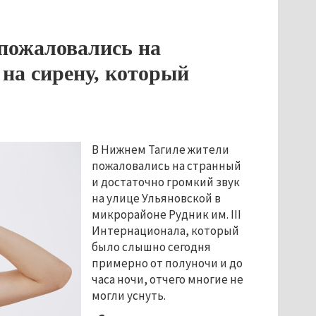
пожаловались на
 на сирену, который
В Нижнем Тагиле жители 
пожаловались на странный 
и достаточно громкий звук 
на улице Ульяновской в 
микрорайоне Рудник им. III 
Интернационала, который 
было слышно сегодня 
примерно от полуночи и до 
часа ночи, отчего многие не 
могли уснуть. 