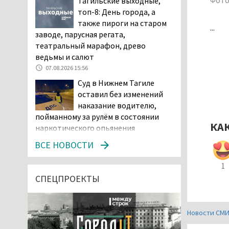
Фото
Тагильские выходные,
топ-8: День города, а
также пироги на старом
...
заводе, парусная регата,
театральный марафон, древо
ведьмы и салют
07.08.2026 15:56
Суд в Нижнем Тагиле
оставил без изменений
наказание водителю,
пойманному за рулём в состоянии
КА
наркотического опьянения
07.08.2026 15:35
ВСЕ НОВОСТИ
Пять человек погибли в
ДТП под Екатеринбургом
1
СПЕЦПРОЕКТЫ
07.08.2026 14:24
Тагильские спасатели
Новости СМ
проникли в квартиру
через балкон, чтобы