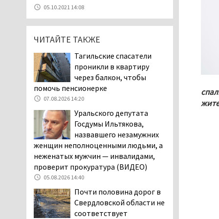
уголовное дело о
05.10.2021 14:08
мошенничестве при
строительстве ИЖС в Нижнем
Тагиле
ЧИТАЙТЕ ТАКЖЕ
07.08.2026 11:47
Тагильские спасатели
Екатеринбург подвергся
проникли в квартиру
атаке БПЛА, восемь из
через балкон, чтобы
них были сбиты, три
помочь пенсионерке
спал
упали на крышу логистического
07.08.2026 14:20
жите
центра
Уральского депутата
07.08.2026 11:28
Госдумы Ильтякова,
Тагильские спасатели
назвавшего незамужних
помогли заблудившемуся
женщин неполноценными людьми, а
в лесу мужчине найти
неженатых мужчин — инвалидами,
дорогу домой
проверит прокуратура (ВИДЕО)
06.08.2026 16:28
05.08.2026 14:40
Прокуратура
Почти половина дорог в
Дзержинского района
Свердловской области не
Нижнего Тагила
соответствует