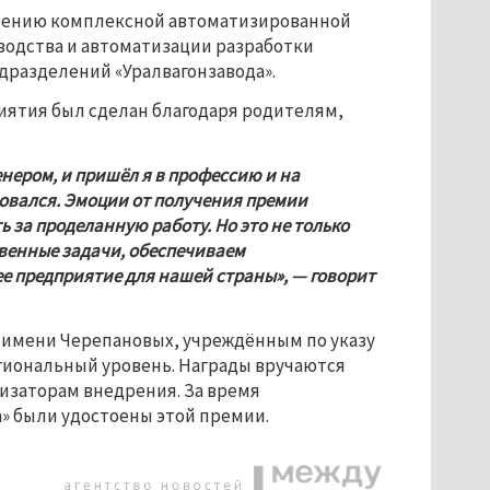
рению комплексной автоматизированной 
одства и автоматизации разработки 
одразделений «Уралвагонзавода».
ятия был сделан благодаря родителям, 
ером, и пришёл я в профессию и на 
ровался. Эмоции от получения премии 
за проделанную работу. Но это не только 
твенные задачи, обеспечиваем 
 предприятие для нашей страны», — говорит 
 имени Черепановых, учреждённым по указу 
егиональный уровень. Награды вручаются 
заторам внедрения. За время 
» были удостоены этой премии.