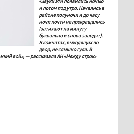
«Звуки эти появились ночью 
и потом под утро. Начались в 
районе полуночи и до часу 
ночи почти не прекращались 
(затихают на минуту 
буквально и снова заводят). 
В комнатах, выходящих во 
двор, не слышно гула. В 
мкий вой», — рассказала АН «Между строк» 