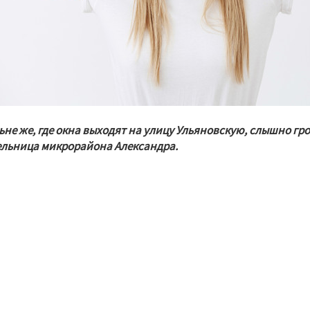
ьне же, где окна выходят на улицу Ульяновскую, слышно гро
льница микрорайона Александра.