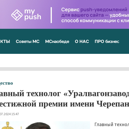
ЕКТЫ
Советы МС
МСнаобеде
О НАС
ПРО бизнес
ество
авный технолог «Уралвагонзавод
естижной премии имени Черепа
07.2024 15:47
Главный технол