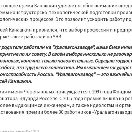
стоящее время Канашкин уделяет особое внимание внед
емы конструкторско-технологической подготовки произв
ологических процессов. Это позволит ускорить работу п
сей Канашкин признался, что выбор профессии и предпри
рые также работали на УВЗ. 
 родители работали на “Уралвагонзаводе”, мама была инжен
приятие по их совету. В своём выборе нисколько не разоча
пановых, конечно, только положительные. Ощущаю гордость 
работа, это труд всего коллектива. Мы выполняем государс
оноспособность России. “Уралвагонзавод” — это важнейшее
сей Канашкин.
ия имени Черепановых присуждается с 1997 года Фондом
рнатора  Эдуарда Росселя. С 2017 года премия вышла на р
олее выдающимся инженерам, а также идеологам и органи
ствования премии более 30 работников «Уралвагонзавода