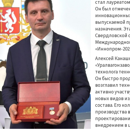
стал лауреато
Он был отмечен
инновационных
выпускаемой пр
назначения. Эт
Свердловской о
Международной
«Иннопром-2024
Алексей Канашк
«Уралвагонзавод
технолога техн
Он быстро прод
возглавил техн
активно участв
новых видов из
состава. Его к
производства в
проектирование
внедрением в ц