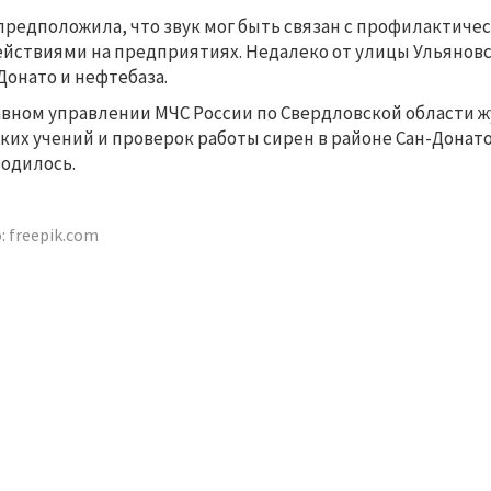
предположила, что звук мог быть связан с профилактич
ействиями на предприятиях. Недалеко от улицы Ульянов
Донато и нефтебаза. 
авном управлении МЧС России по Свердловской области ж
ких учений и проверок работы сирен в районе Сан-Донато
одилось.
: freepik.com