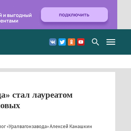
Toggle
navigation
а» стал лауреатом
новых
ог «Уралвагонзавода» Алексей Канашкин 