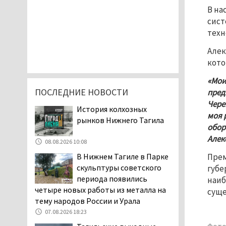
В на
сист
техн
Алек
кото
«Мои
ПОСЛЕДНИЕ НОВОСТИ
пред
Чере
История колхозных
моя 
рынков Нижнего Тагила
обор
Алек
08.08.2026 10:08
Прем
В Нижнем Тагиле в Парке
скульптуры советского
губе
периода появились
наиб
четыре новых работы из металла на
суще
тему народов России и Урала
07.08.2026 18:23