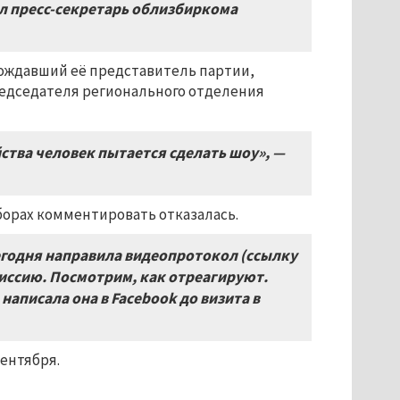
ил пресс-секретарь облизбиркома
вождавший её представитель партии,
редседателя регионального отделения
йства человек пытается сделать шоу», —
борах комментировать отказалась.
егодня направила видеопротокол (ссылку
иссию. Посмотрим, как отреагируют.
написала она в
Facebook
до визита в
сентября.