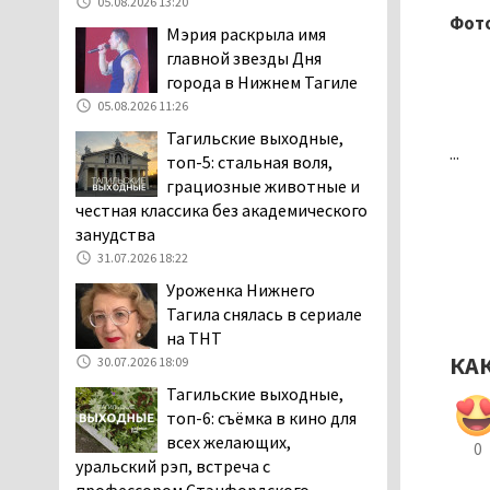
05.08.2026 13:20
Фото
Как достать соседа-
Мэрия раскрыла имя
полицейского. В Нижнем
главной звезды Дня
Тагиле жильцы частного
города в Нижнем Тагиле
сектора ведут между собой
05.08.2026 11:26
затяжную, бессмысленную и
Тагильские выходные,
беспощадную «психологическую
...
топ-5: стальная воля,
войну»
грациозные животные и
04.08.2026 12:30
честная классика без академического
В Нижнем Тагиле после
занудства
вмешательства
31.07.2026 18:22
прокуратуры четыре
Уроженка Нижнего
многоквартирных дома признаны
Тагила снялась в сериале
аварийными и подлежащими сносу
на ТНТ
04.08.2026 12:19
КА
30.07.2026 18:09
В России хотят ввести
Тагильские выходные,
обязательное
топ-6: съёмка в кино для
уведомление водителей
всех желающих,
0
об эвакуации автомобиля через
уральский рэп, встреча с
портал «Госуслуги»