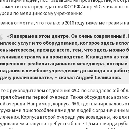
илитации людей, пострадавших на производстве, и с ог
 заместитель председателя ФСС РФ Андрей Селиванов со
урсии по медицинскому учреждению.
ванов отметил, что только в 2016 году тяжёлые травмы на
«Я впервые в этом центре. Он очень современный.
мплекс услуг и то оборудование, которое здесь испол
ень интересен, прежде всего, тем, что здесь можно
лучивших травму на производстве. К каждому из та
икрепляют реабилитационного менеджера, который 
падания в лечебное учреждение до выхода на работу.
дачу реализовывать», – сказал Андрей Селиванов.
те с руководителем отделения ФСС по Свердловской об
трел объекты первой очереди. Также обсуждались возмо
ой очереди. Например, корпуса № 6, где планировалось 
гружными приспособлениями для людей с ограниченным
лечения. Корпуса второй очереди уже возведены, но для
удованием и запуска требуется более 1,5 миллиарда ру