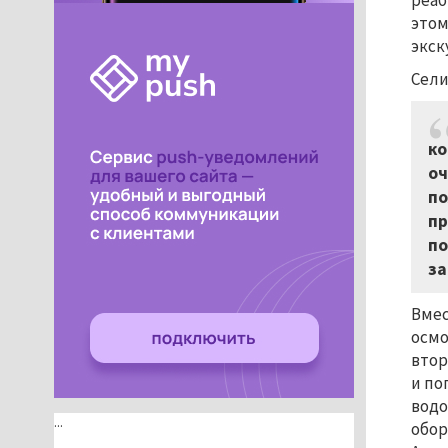
реаб
этом
экск
Сели
ко
оч
по
пр
по
за
Вмес
осмо
втор
и по
водо
...
обор