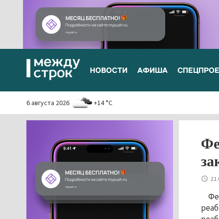
НОВОСТИ
АФИША
СПЕЦПРО
6 августа 2026
+14 °C
Фе
за
21.
Фе
реаб