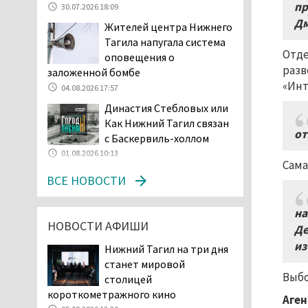
надо пропускать, почти не видно».
пр
30.07.2026 18:09
Тагильчане пожаловались на плохой
Дм
Жителей центра Нижнего
обзор из-за высокой травы у дороги
Тагила напугала система
на перекрёстке улиц Серова и
Отде
оповещения о
Первомайской
разв
заложенной бомбе
04.08.2026 16:53
«Инт
04.08.2026 17:57
Отлавливать собак в
Династия Стебловых или
Нижнем Тагиле будут
Как Нижний Тагил связан
«дорожники»
от
с Баскервиль-холлом
04.08.2026 15:26
01.08.2026 10:13
Сама
На фоне острой нехватки
ВСЕ НОВОСТИ
полицейских в Нижнем
Тагиле растёт
подростковая преступность
на
НОВОСТИ АФИШИ
04.08.2026 14:58
Де
Нижний Тагил — лидер по
из
Нижний Тагил на три дня
выявленным нарушениям
станет мировой
при утилизации
Выбо
столицей
строительного мусора
короткометражного кино
Аген
04.08.2026 13:45