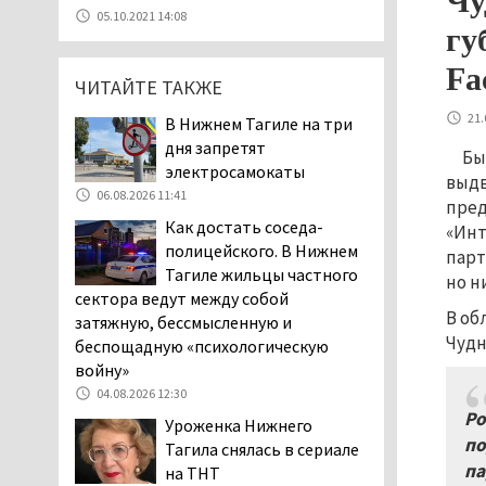
Чу
05.08.2026 11:26
05.10.2021 14:08
гу
В Нижнем Тагиле
разыскивают 45-летнего
Fa
ЧИТАЙТЕ ТАКЖЕ
Виталия Говорухина
05.08.2026 11:10
21.
В Нижнем Тагиле на три
Во втором квартале
дня запретят
Бы
текущего года
электросамокаты
выдв
мошенники украли у
06.08.2026 11:41
пред
клиентов российских банков 7,4 млрд
Как достать соседа-
«Инт
рублей
полицейского. В Нижнем
парт
05.08.2026 10:58
Тагиле жильцы частного
но н
Жителей центра Нижнего
сектора ведут между собой
В об
Тагила напугала система
затяжную, бессмысленную и
оповещения о
Чудн
беспощадную «психологическую
заложенной бомбе
войну»
04.08.2026 17:57
04.08.2026 12:30
Ро
«Выезжать на круговое
Уроженка Нижнего
по
движение здесь очень
Тагила снялась в сериале
опасно: машин, которые
па
на ТНТ