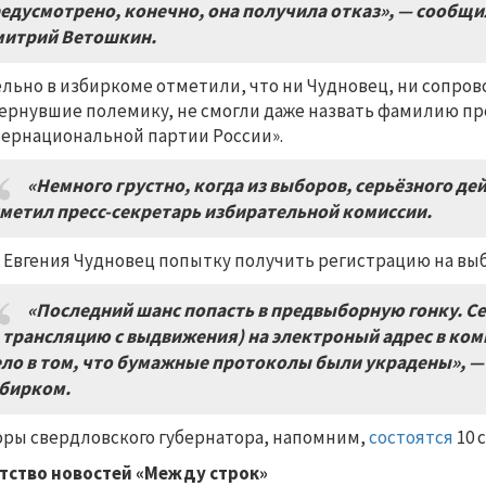
едусмотрено, конечно, она получила отказ», — сообщ
итрий Ветошкин.
льно в избиркоме отметили, что ни Чудновец, ни сопро
ернувшие полемику, не смогли даже назвать фамилию п
ернациональной партии России».
«Немного грустно, когда из выборов, серьёзного де
метил пресс-секретарь избирательной комиссии.
 Евгения Чудновец попытку получить регистрацию на вы
«Последний шанс попасть в предвыборную гонку. С
 трансляцию с выдвижения) на электроный адрес в ком
ло в том, что бумажные протоколы были украдены»,
—
бирком.
ры свердловского губернатора, напомним,
состоятся
10 
тство новостей «Между строк»