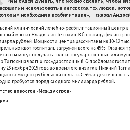
«Мы будем думать, что можно сделать, чтобы вме
вершить и использовать в интересах тех людей, кот
которым необходима реабилитация», – сказал Андрей
ьский клинический лечебно-реабилитационный центр в
новый магнат Владислав Тетюхин. В больницу филантроп в
иарда рублей. Мощности центра рассчитаны на 10-12 тыся
ральных квот госпиталь загружен всего на 45%. Главная т
е квоты могут получать только государственные или мун
р Тетюхина частно-государственный. О проблемах госпи
ну 25 ноября 2015 года во время его визита в Нижний Таг
цинскому центру большой пользы. Сейчас деятельность 
одно требуется порядка одного миллиарда рублей.
тство новостей «Между строк»
рея