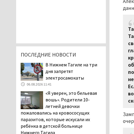
Алек
данн
Та
Та
св
гл
ПОСЛЕДНИЕ НОВОСТИ
кр
В Нижнем Тагиле на три
об
дня запретят
по
электросамокаты
не
06.08.2026 11:41
Ес
«Я уверен, это бельевая
во
вошь». Родители 10-
ск
летней девочки
пожаловались на кровососущих
Замп
паразитов, которые искусали их
очер
ребёнка в детской больнице
Нижнего Тагила