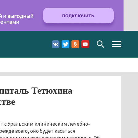
Toggle
navigation
спиталь Тетюхина
стве
т с Уральским клиническим лечебно-
жде всего, оно будет касаться