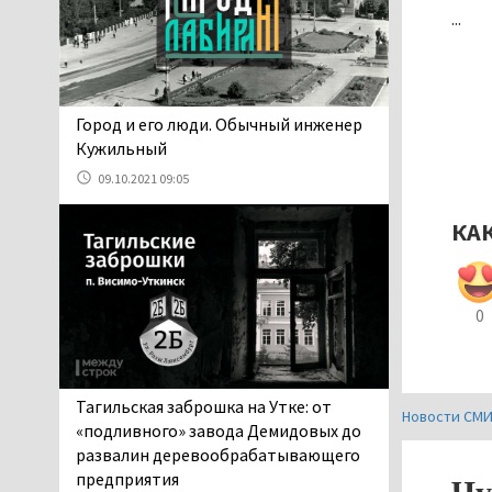
Госдумы Ильтякова,
...
назвавшего незамужних
женщин неполноценными людьми, а
неженатых мужчин — инвалидами,
проверит прокуратура (ВИДЕО)
​​​​​​​Город и его люди. Обычный инженер
05.08.2026 14:40
Кужильный
На водоёмах
09.10.2021 09:05
Свердловской области с
начала купального сезона
КА
погиб 21 человек
05.08.2026 14:05
Нижний Тагил на три дня
0
станет мировой
столицей
короткометражного кино
05.08.2026 13:20
Тагильская заброшка на Утке: от
Новости СМ
Мэрия раскрыла имя
«подливного» завода Демидовых до
главной звезды Дня
развалин деревообрабатывающего
города в Нижнем Тагиле
предприятия