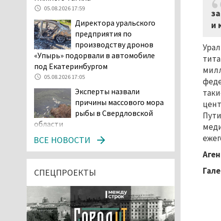
05.08.2026 17:59
за
Директора уральского
и 
предприятия по
производству дронов
Урал
«Упырь» подорвали в автомобиле
тита
под Екатеринбургом
милл
05.08.2026 17:05
феде
Эксперты назвали
таки
причины массового мора
цент
рыбы в Свердловской
Пути
области
меди
05.08.2026 16:31
ежег
ВСЕ НОВОСТИ
Осуждённый за убийство
Аген
тагильского хоккеиста
Гале
Александра Чумарина
СПЕЦПРОЕКТЫ
Самат Хазипов в очередной раз
попал на скамью подсудимых
05.08.2026 15:28
Уральского депутата