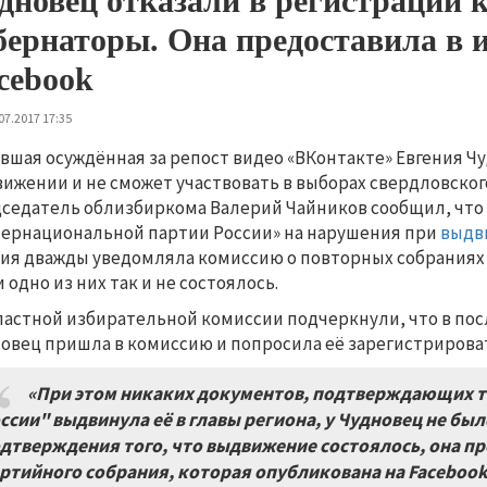
дновец отказали в регистрации 
бернаторы. Она предоставила в 
cebook
07.2017 17:35
вшая осуждённая за репост видео «ВКонтакте» Евгения Ч
ижении и не сможет участвовать в выборах свердловского
седатель облизбиркома Валерий Чайников сообщил, что 
ернациональной партии России» на нарушения при
выдв
ия дважды уведомляла комиссию о повторных собраниях
и одно из них так и не состоялось.
ластной избирательной комиссии подчеркнули, что в пос
овец пришла в комиссию и попросила её зарегистрирова
«При этом никаких документов, подтверждающих т
ссии" выдвинула её в главы региона, у Чудновец не было
дтверждения того, что выдвижение состоялось, она пр
ртийного собрания, которая опубликована на
Faceboo