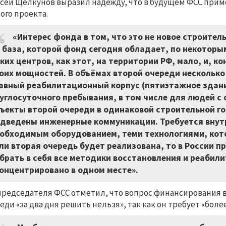
сей Щелкунов выразил надежду, что в будущем ФСС прим
ого проекта.
«Интерес фонда в том, что это не новое строител
 база, которой фонд сегодня обладает, по некоторы
ких центров, как этот, на территории РФ, мало, и, к
оих мощностей. В объёмах второй очереди несколько
авный реабилитационный корпус (пятиэтажное здание
углосуточного пребывания, в том числе для людей 
ъекты второй очереди в одинаковой строительной го
дведены инженерные коммуникации. Требуется внут
обходимым оборудованием, теми технологиями, кото
ли вторая очередь будет реализована, то в России 
брать в себя все методики восстановления и реабили
онцентрировано в одном месте».
редседателя ФСС отметил, что вопрос финансирования в
еди «за два дня решить нельзя», так как он требует «бол