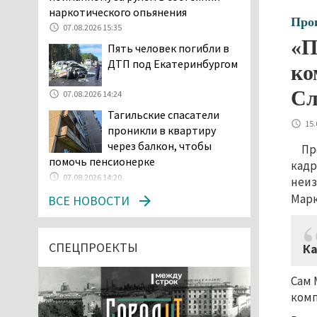
наркотического опьянения
Про
07.08.2026 15:35
«П
Пять человек погибли в
ДТП под Екатеринбургом
ко
Сл
07.08.2026 14:24
Тагильские спасатели
15.
проникли в квартиру
через балкон, чтобы
Пр
помочь пенсионерке
кадр
07.08.2026 14:20
неиз
В Красноуральске хитрый
Мар
ВСЕ НОВОСТИ
водитель BMW ездил с
перевёрнутым номером,
чтобы обмануть камеры, но зоркие
СПЕЦПРОЕКТЫ
Ка
инспекторы заметили обман
07.08.2026 13:34
Сам 
Сотрудница ПВЗ в
комп
Нижнем Тагиле украла