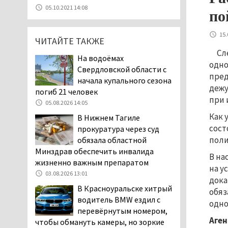
07.08.2026 11:28
05.10.2021 14:08
по
Тагильские спасатели
помогли заблудившемуся
15.
ЧИТАЙТЕ ТАКЖЕ
в лесу мужчине найти
дорогу домой
Сл
На водоёмах
06.08.2026 16:28
одно
Свердловской области с
пред
Прокуратура
начала купального сезона
дежу
Дзержинского района
погиб 21 человек
при 
Нижнего Тагила
05.08.2026 14:05
возбудила административное дело в
Как 
В Нижнем Тагиле
отношении «Водоканала-НТ» из-за
сост
прокуратура через суд
отсутствия холодной воды
поли
обязала областной
06.08.2026 15:42
Минздрав обеспечить инвалида
В на
Двое детей пострадали
жизненно важным препаратом
на у
при сходе трамвая с
03.08.2026 13:01
дока
рельсов в Нижнем Тагиле
В Красноуральске хитрый
обяз
06.08.2026 14:25
водитель BMW ездил с
одно
Правительство РФ
перевёрнутым номером,
разрешило производство
Аген
чтобы обмануть камеры, но зоркие