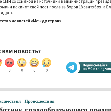
е СМИ со ссылкой на источники в администрации президе
рыкин покинет свой пост после выборов 18 сентября, а В
гидро».
тство новостей «Между строк»
К ВАМ НОВОСТЬ?
0
0
0
0
исшествия
Происшествия
ботник градообразующего предп