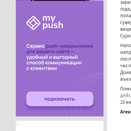
заре
года
попа
суве
вице
Сурк
Напо
напр
посл
числ
Доне
въез
Поми
дейс
23 и
Аген
...