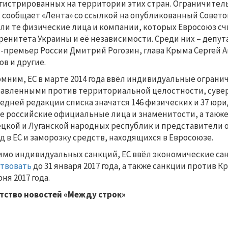
гистрированных на территории этих стран. Ограничител
, сообщает «Лента» со ссылкой на опубликованный Совето
ли те физические лица и компании, которых Евросоюз с
ренитета Украины и её независимости. Среди них – депу
-премьер России Дмитрий Рогозин, глава Крыма Сергей 
ов и другие.
мним, ЕС в марте 2014 года ввёл индивидуальные ограни
авленными против территориальной целостности, сувер
едней редакции списка значатся 146 физических и 37 юри
е российские официальные лица и знаменитости, а так
цкой и Луганской народных республик и представители 
д в ЕС и заморозку средств, находящихся в Евросоюзе.
мо индивидуальных санкций, ЕС ввёл экономические са
твовать
до 31 января 2017 года, а также санкции против 
юня 2017 года.
тство новостей «Между строк»