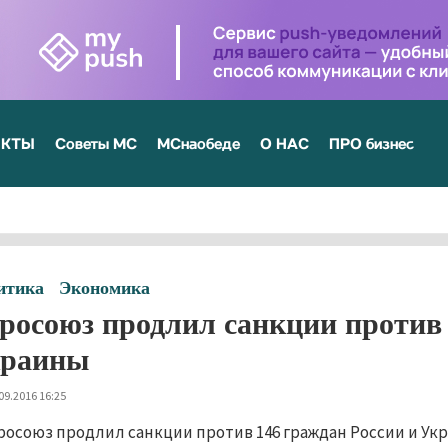
ЕКТЫ
Советы МС
МСнаобеде
О НАС
ПРО бизнес
итика
Экономика
росоюз продлил санкции против 
раины
09.2016 16:25
росоюз продлил санкции против 146 граждан России и Укр