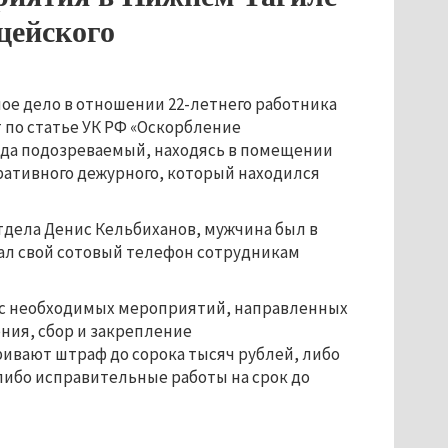
ицейского
ое дело в отношении 22-летнего работника
 по статье УК РФ «Оскорбление
 года подозреваемый, находясь в помещении
ративного дежурного, который находился
тдела Денис Кельбиханов, мужчина был в
вал свой сотовый телефон сотрудникам
кс необходимых мероприятий, направленных
ния, сбор и закрепление
ивают штраф до сорока тысяч рублей, либо
 либо исправительные работы на срок до