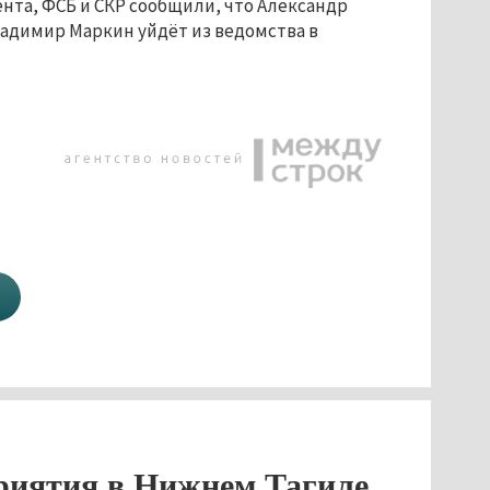
нта, ФСБ и СКР сообщили, что Александр
ладимир Маркин уйдёт из ведомства в
риятия в Нижнем Тагиле