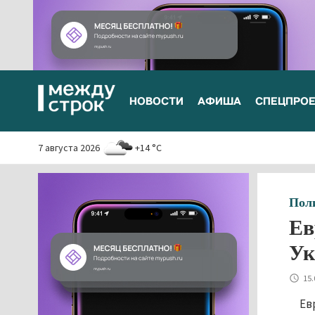
НОВОСТИ
АФИША
СПЕЦПРО
7 августа 2026
+14 °C
Пол
Ев
Ук
15.
Ев