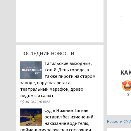
...
ПОСЛЕДНИЕ НОВОСТИ
Тагильские выходные,
топ-8: День города, а
КА
также пироги на старом
заводе, парусная регата,
театральный марафон, древо
0
ведьмы и салют
07.08.2026 15:56
Суд в Нижнем Тагиле
оставил без изменений
Новости СМ
наказание водителю,
пойманному за рулём в состоянии