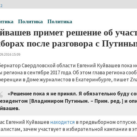
И2
итика
Политика
Политика
йвашев примет решение об участ
борах после разговора с Путины
09.2016 15:09
бернатор Свердловской области Евгений Куйвашев пока не
ы региона в сентябре 2017 года. Об этом глава региона соо
еренции в Доме журналистов в Екатеринбурге, пишет Zna
«Решение пока я не принял. Я обязательно буду с
езидентом [Владимиром Путиным. – Прим. ред.] и опи
йвашев.
ас Евгений Куйвашев
находится
в предвыборном отпуске.
алистам, зачем участвует в избирательной кампании в эт