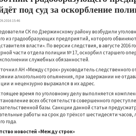
йдёт под суд за оскорбление пол
09.2016 15:46
едователи СК по Дзержинскому району возбудили уголовн
го из градообразующих предприятий, которого обвиняют
ставителя власти». По версии следствия, в августе 2016
рной части отдела полиции № 17, оскорбил старшего опе
исполнении служебных обязанностей.
уточнил АН «Между строк» руководитель следственного о
оянии алкогольного опьянения, при задержании не отда
ции и нецензурно выражался в их адрес.
стоящее время по уголовному делу выполняется компле
становление всех обстоятельств совершенного преступле
зательственной базы. Санкции данной статьи предусматр
ательные работы на срок до трёхсот шестидесяти часов,
го года.
тство новостей «Между строк»