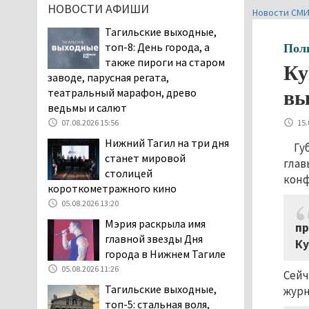
НОВОСТИ АФИШИ
пожаловались на кровососущих
Новости СМ
паразитов, которые искусали их
Тагильские выходные,
ребёнка в детской больнице
топ-8: День города, а
Пол
Нижнего Тагила
также пироги на старом
Ку
05.08.2026 17:59
заводе, парусная регата,
театральный марафон, древо
Директора уральского
вы
ведьмы и салют
предприятия по
производству дронов
07.08.2026 15:56
15.
«Упырь» подорвали в автомобиле
Нижний Тагил на три дня
Гу
под Екатеринбургом
станет мировой
глав
05.08.2026 17:05
столицей
конф
короткометражного кино
Эксперты назвали
причины массового мора
05.08.2026 13:20
рыбы в Свердловской
Мэрия раскрыла имя
пр
области
главной звезды Дня
Ку
05.08.2026 16:31
города в Нижнем Тагиле
Осуждённый за убийство
05.08.2026 11:26
Сейч
тагильского хоккеиста
Тагильские выходные,
журн
Александра Чумарина
топ-5: стальная воля,