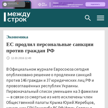
Togg
navig
Экономика
ЕС продлил персональные санкции
против граждан РФ
12.03.2016 12:49
В Официальном журнале Евросоюза сегодня
опубликовано решение о продлении санкций
против 146 граждан и 37 юридических лиц РФ и
провозглашённых республик Украины.
Первоначальный список уменьшен на 3 фамилии
— в связи со смертью из него исключены член
Общественной палаты Крыма Юрий Жеребцов,
начальник ГРУ Генштаба ВС РФ Игорь Сергун и