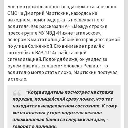
Боец моторизованного взвода нижнетагильского
ОМОНа Дмитрий Мартюхин, находясь на
выходном, помог задержать неадекватного
водителя. Как рассказали АН «Между строк» в
пресс-группе МУ МВД «Нижнетагильское»,
вечером 8 марта полицейский возвращался домой
по улице Солнечной. Его внимание привлёк
автомобиль ВАЗ-2114 с работающей
сигнализацией. Подойдя ближе, он увидел за
рулём машины спящего человека. Решив, что
водителю могло стать плохо, Мартюхин постучал
в стекло.
«Когда водитель посмотрел на стража
порядка, полицейский сразу понял, что тот
находится в неадекватном состоянии. К тому
же на коленях у горе-водителя лежала
алюминиевая банка со следами нагара», -
говорят в полиции.