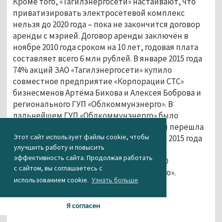
Кроме того, «Тагилэнергосети» настаивают, что
приватизировать электросетевой комплекс
нельзя до 2020 года – пока не закончится договор
аренды с мэрией. Договор аренды заключён в
ноябре 2010 года сроком на 10 лет, годовая плата
составляет всего 6 млн рублей. В январе 2015 года
74% акций ЗАО «Тагилэнергосети» купило
совместное предприятие «Корпорации СТС»
бизнесменов Артёма Бикова и Алексея Боброва и
регионального ГУП «Облкоммунэнерго». В
дальнейшем ГУП «Облкоммунэнерго» было
акционировано, его 75-процентная доля перешла
Этот сайт использует файлы cookie, чтобы
под контроль Боброва и Бикова. В конце 2015 года
улучшить работу и повысить
бизнесмены увеличили свою долю в
эффективность сайта. Продолжая работать
«Тагилэнергосетях» почти до 100%, а ЗАО
с сайтом, вы соглашаетесь с
присоединилось к АО «Облкоммунэнерго».
использованием cookie.
Узнать больше
Агентство новостей «Между строк»
Я согласен
...