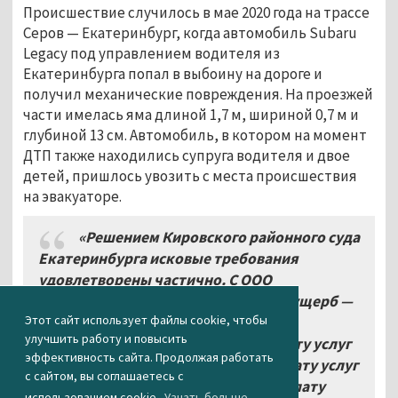
Происшествие случилось в мае 2020 года на трассе
Серов
—
Екатеринбург, когда автомобиль Subaru
Legacy под управлением водителя из
Екатеринбурга попал в выбоину на дороге и
получил механические повреждения. На проезжей
части имелась яма длиной 1,7 м, шириной 0,7 м и
глубиной 13 см. Автомобиль, в котором на момент
ДТП также находились супруга водителя и двое
детей, пришлось увозить с места происшествия
на эвакуаторе.
«Решением Кировского районного суда
Екатеринбурга исковые требования
удовлетворены частично. С ООО
"ДорСтройЭксплуатация" взыскан ущерб —
Этот сайт использует файлы cookie, чтобы
52
313 рублей, расходы по уплате
улучшить работу и повысить
госпошлины — 1769 рублей, на оплату услуг
эффективность сайта. Продолжая работать
эксперта — 3
тысячи рублей, на оплату услуг
с сайтом, вы соглашаетесь с
эвакуатора — 8
тысяч рублей, на оплату
использованием cookie.
Узнать больше