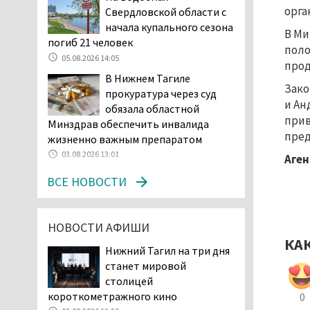
орга
Свердловской области с
начала купального сезона
начала купального сезона
погиб 21 человек
В Ми
погиб 21 человек
05.08.2026 14:05
поло
05.08.2026 14:05
Нижний Тагил на три дня
прод
В Нижнем Тагиле
станет мировой
Зако
прокуратура через суд
столицей
и Ан
обязала областной
короткометражного кино
прив
Минздрав обеспечить инвалида
05.08.2026 13:20
пред
жизненно важным препаратом
Мэрия раскрыла имя
03.08.2026 13:01
Аген
главной звезды Дня
города в Нижнем Тагиле
ВСЕ НОВОСТИ
05.08.2026 11:26
В Нижнем Тагиле
НОВОСТИ АФИШИ
разыскивают 45-летнего
КА
Виталия Говорухина
Нижний Тагил на три дня
05.08.2026 11:10
станет мировой
Во втором квартале
столицей
текущего года
короткометражного кино
0
мошенники украли у