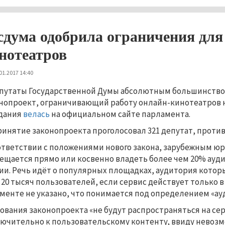
сдума одобрила ограничения для
нотеатров
01.2017 14:40
путаты Государственной Думы абсолютным большинством
нопроект, ограничивающий работу онлайн-кинотеатров 
дания
велась
на официальном сайте парламента.
ринятие законопроекта проголосовал 321 депутат, против
ответствии с положениями нового закона, зарубежным 
ещается прямо или косвенно владеть более чем 20% ауд
ии. Речь идёт о популярных площадках, аудитория котор
 20 тысяч пользователей, если сервис действует только в
менте не указано, что понимается под определением «ау
ования законопроекта «не будут распространяться на с
ючительно к пользовательскому контенту, ввиду невоз