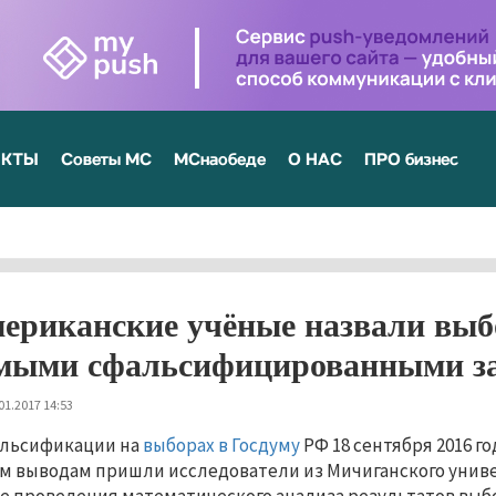
ЕКТЫ
Советы МС
МСнаобеде
О НАС
ПРО бизнес
ериканские учёные назвали выб
мыми сфальсифицированными за 
01.2017 14:53
льсификации на
выборах в Госдуму
РФ 18 сентября 2016 г
м выводам пришли исследователи из Мичиганского унив