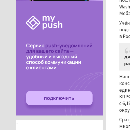
посл
Wash
Мебэ
Учён
подт
в Ро
да
ра
Напо
конс
един
КПРФ
с 6,
окру
Сраз
...
мног