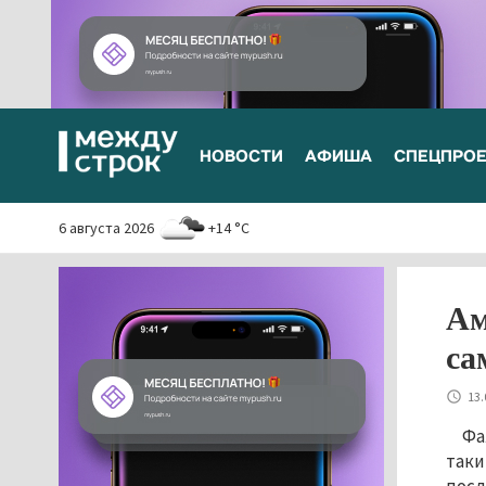
НОВОСТИ
АФИША
СПЕЦПРО
6 августа 2026
+14 °C
Ам
са
13.
Фа
таки