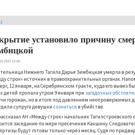
И2
крытие установило причину сме
мбицкой
01.2017 13:56
тельница Нижнего Тагила Дарья Зембицкая умерла в резу
ду строк» источник в правоохранительных органах. Нап
ерг, 12 января, на Серебрянском тракте, куда его вывез 
х детей пропала утром 9 января при
загадочных обстояте
чи горожан, но в итоге под давлением неопровержимых 
дили супруга девушки
сознаться
в убийстве.
рассказал АН «Между строк» начальник Тагилстроевского о
оится заседание по мере пресечения Какшину. Следовате
ертизы будут готовы только через месяц. Судя по предв