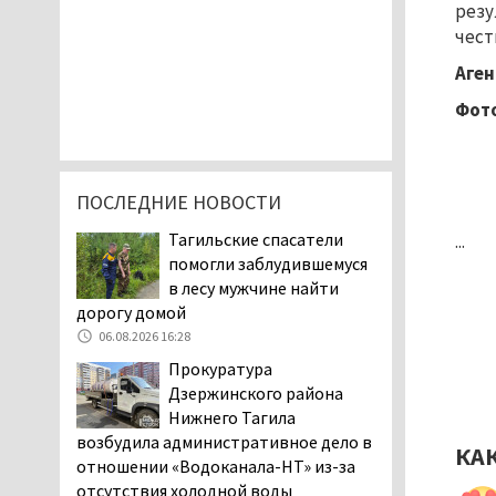
резу
чест
Аген
Фото
ПОСЛЕДНИЕ НОВОСТИ
Тагильские спасатели
...
помогли заблудившемуся
в лесу мужчине найти
дорогу домой
06.08.2026 16:28
Прокуратура
Дзержинского района
Нижнего Тагила
возбудила административное дело в
КА
отношении «Водоканала-НТ» из-за
отсутствия холодной воды