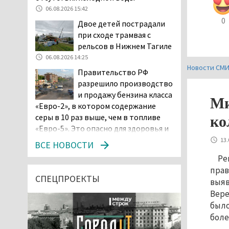
06.08.2026 15:42
0
Двое детей пострадали
при сходе трамвая с
рельсов в Нижнем Тагиле
06.08.2026 14:25
Новости СМ
Правительство РФ
разрешило производство
и продажу бензина класса
Ми
«Евро-2», в котором содержание
серы в 10 раз выше, чем в топливе
ко
«Евро-5». Это опасно для здоровья и
повышает износ автомобиля
13.
ВСЕ НОВОСТИ
06.08.2026 13:53
Ре
В Детской городской
прав
больнице № 3 Нижнего
СПЕЦПРОЕКТЫ
выяв
Тагила опровергли
Вере
обвинения родителей, которые
было
заявили, что их дочь в палате
боле
покусала бельевая вошь