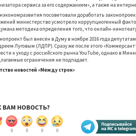
низатора сервиса за его содержанием», а также на интерн
нэкономразвития посоветовали доработать законопроект, в
жений министерство усмотрело коррупциогенный фактор.
умана методика определения того, что онлайн-кинотеатр
нопроект был внесён в Думу в ноябре 2016 года депутат
дреем Луговым (ЛДПР). Сразу же после этого «Коммерсан
ести к уходу с российского рынка YouTube, однако в Мин
лагаемые ограничения не подпадает.
тство новостей «Между строк»
К ВАМ НОВОСТЬ?
0
0
0
0