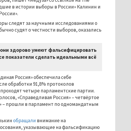
ров, пишет «Медуза» со ссылкой на The
удшие в истории выборы в России» Калинин и
России».
оры следят за научными исследованиями о
обычно судят о честности выборов, оказались
о они здорово умеют фальсифицировать
все показатели сделать идеальными всё
иная Россия» обеспечила себе
сле обработки 91,8% протоколов
у проходят четыре парламентские партии.
голосов, «Справедливая Россия» – четвёртое
ма» – прошли в парламент по одномандатным
илькин
обращали
внимание на
лосования, указывающие на фальсификацию