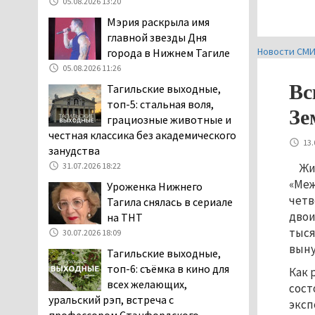
05.08.2026 13:20
клиентов российских банков 7,4 млрд
Мэрия раскрыла имя
рублей
главной звезды Дня
05.08.2026 10:58
Новости СМ
города в Нижнем Тагиле
Жителей центра Нижнего
05.08.2026 11:26
Тагила напугала система
Вс
Тагильские выходные,
оповещения о
топ-5: стальная воля,
заложенной бомбе
Зе
грациозные животные и
04.08.2026 17:57
честная классика без академического
13.
«Выезжать на круговое
занудства
движение здесь очень
31.07.2026 18:22
Жи
опасно: машин, которые
«Меж
Уроженка Нижнего
надо пропускать, почти не видно».
четв
Тагила снялась в сериале
Тагильчане пожаловались на плохой
двои
на ТНТ
обзор из-за высокой травы у дороги
тыся
30.07.2026 18:09
на перекрёстке улиц Серова и
выну
Тагильские выходные,
Первомайской
топ-6: съёмка в кино для
Как 
04.08.2026 16:53
всех желающих,
сост
Отлавливать собак в
уральский рэп, встреча с
эксп
Нижнем Тагиле будут