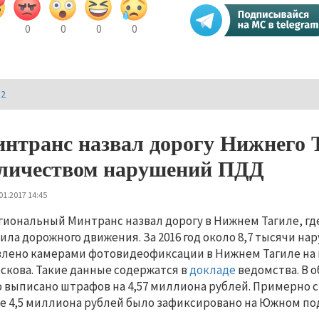
0
0
0
0
И2
нтранс назвал дорогу Нижнего 
личеством нарушений ПДД
01.2017 14:45
гиональный Минтранс назвал дорогу в Нижнем Тагиле, г
ила дорожного движения. За 2016 год около 8,7 тысячи н
лено камерами фотовидеофиксации в Нижнем Тагиле на 
скова. Такие данные содержатся в
докладе
ведомства. В 
 выписано штрафов на 4,57 миллиона рублей. Примерно с
е 4,5 миллиона рублей было зафиксировано на Южном по