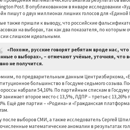
е проведения математического анализа результатов выбо
ington Post. В опубликованном в январе исследовании «Х
йн пишут о двух миллионах лишних голосов для «Единой 
ые также пришли к выводу, что российские фальсификат
асовках на выборах, так как два показателя, по которым 
ссии слишком идеальными.
«Похоже, русские говорят ребятам вроде нас, чт
нные о выборах», – отмечают учёные, уточняя, что 
вно не получится.
мним, по предварительным данным Центризбиркома, «Ед
титуционное большинство в Госдуме седьмого созыва. По
ороссы набрали 54,16%. По партийным спискам в Госдум
 занимает второе место с 13,5%, ЛДПР – третье с 13,26% 
18%. Ещё две партии – «Родина» и «Гражданская платфор
гам.
у после выборов СМИ, а также исследователь Сергей Шп
очисленные математические аномалии в результатах го