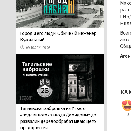
Макс
06.08.2026 13:02
расп
В Нижнем Тагиле на три
ГИБД
дня запретят
милл
электросамокаты
06.08.2026 11:41
Всег
​​​​​​​Город и его люди. Обычный инженер
«Я уверен, это бельевая
авто
Кужильный
вошь». Родители 10-
Обща
09.10.2021 09:05
летней девочки
Аген
пожаловались на кровососущих
паразитов, которые искусали их
ребёнка в детской больнице
Нижнего Тагила
05.08.2026 17:59
КА
Директора уральского
предприятия по
производству дронов
Тагильская заброшка на Утке: от
«Упырь» подорвали в автомобиле
0
«подливного» завода Демидовых до
под Екатеринбургом
развалин деревообрабатывающего
05.08.2026 17:05
предприятия