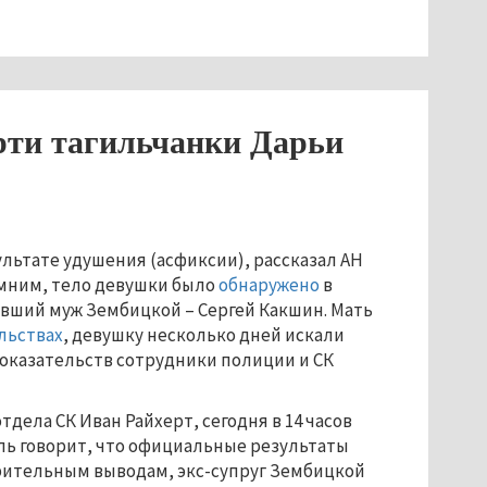
рти тагильчанки Дарьи
льтате удушения (асфиксии), рассказал АН
омним, тело девушки было
обнаружено
в
бывший муж Зембицкой – Сергей Какшин. Мать
льствах
, девушку несколько дней искали
доказательств сотрудники полиции и СК
тдела СК Иван Райхерт, сегодня в 14 часов
ль говорит, что официальные результаты
арительным выводам, экс-супруг Зембицкой