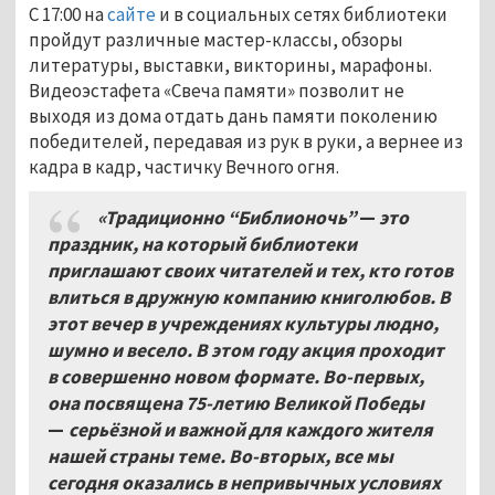
С 17:00 на
сайте
и в социальных сетях библиотеки
пройдут различные мастер-классы, обзоры
литературы, выставки, викторины, марафоны.
Видеоэстафета «Свеча памяти» позволит не
выходя из дома отдать дань памяти поколению
победителей, передавая из рук в руки, а вернее из
кадра в кадр, частичку Вечного огня.
«Традиционно “Библионочь”
—
это
праздник, на который библиотеки
приглашают своих читателей и тех, кто готов
влиться в дружную компанию книголюбов. В
этот вечер в учреждениях культуры людно,
шумно и весело. В этом году акция проходит
в совершенно новом формате. Во-первых,
она посвящена 75-летию Великой Победы
—
серьёзной и важной для каждого жителя
нашей страны теме. Во-вторых, все мы
сегодня оказались в непривычных условиях