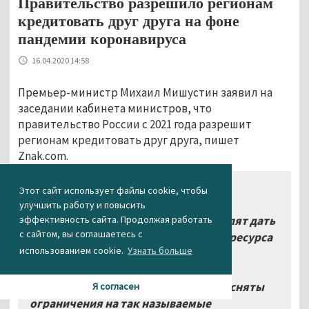
Правительство разрешило регионам
кредитовать друг друга на фоне
пандемии коронавируса
16.04.2020 14:58
Премьер-министр Михаил Мишустин заявил на
заседании кабинета министров, что
правительство России с 2021 года разрешит
регионам кредитовать друг друга, пишет
Znak.com.
«Мы также уже внесли в
Этот сайт использует файлы cookie, чтобы
Государственную думу поправки в
улучшить работу и повысить
эффективность сайта. Продолжая работать
бюджетный кодекс, которые позволят дать
с сайтом, вы соглашаетесь с
регионам больше манёвра в поиске ресурса
использованием cookie.
Узнать больше
для развития местной экономики и
повышения уровня жизни людей. В
частности, с начала 2021 года будут сняты
Я согласен
ограничения на так называемые