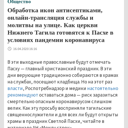
Общество
Обработка икон антисептиками,
онлайн-трансляция службы и
молитвы на улице. Как церкви
Нижнего Тагила готовятся к Пасхе в
условиях пандемии коронавируса
16.04.2020 16:16
В эти выходные православные будут отмечать
Пасху — главный христианский праздник. В эти
дни верующие традиционно собираются в храмах
на службах, посещают кладбища. Но на этот раз
власти
, Роспотребнадзор и медики
настоятельно
рекомендуют
оставаться дома — риск заразиться
смертельно опасным коронавирусом слишком
велик. Как эту просьбу восприняли тагильские
священнослужители и для всех ли будут открыты
храмы в праздник Светлой Пасхи, читайте в
материале АН «Между строк».