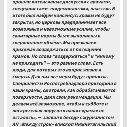
прошли интенсивные дискуссии с врачами,
специалистами-эпидемиологами, властью. В
итоге был найден консенсус: храмы не будут
закрыты, но церковь предпринимает все
возможные и невозможные усилия, чтобы
санитарные нормы были выполнены в
сверхполном объёме. Мы призываем
прихожан воздержаться от посещения
храмов. Но слова “воздержаться” и “никому
не приходить” —
это разные слова. Есть
люди, для которых это вопрос жизни и
смерти. Для них все меры будут приняты.
Специалисты Роспотребнадзора приходили в
наши храмы, смотрели, как обрабатываются
поверхности, дали свои рекомендации. Мы
делаем всё возможное, чтобы к субботе и
воскресенью вирусов в наших храмах не
осталось»,
—
заявил в беседе с журналистом
АН «Между строк» епископ Нижнетагильский