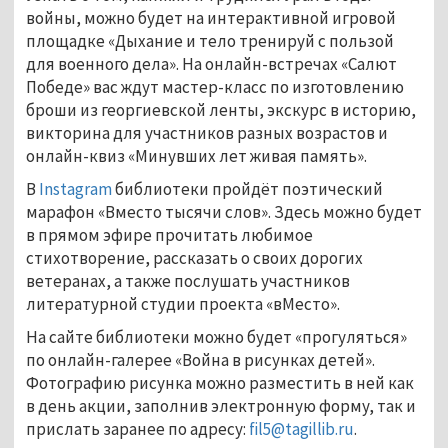
войны, можно будет на интерактивной игровой
площадке «Дыхание и тело тренируй с пользой
для военного дела». На онлайн-встречах «Салют
Победе» вас ждут мастер-класс по изготовлению
броши из георгиевской ленты, экскурс в историю,
викторина для участников разных возрастов и
онлайн-квиз «Минувших лет живая память».
В
Instagram
библиотеки пройдёт поэтический
марафон «Вместо тысячи слов». Здесь можно будет
в прямом эфире прочитать любимое
стихотворение, рассказать о своих дорогих
ветеранах, а также послушать участников
литературной студии проекта «вМесто».
На сайте библиотеки можно будет «прогуляться»
по онлайн-галерее «Война в рисунках детей».
Фотографию рисунка можно разместить в ней как
в день акции, заполнив электронную форму, так и
прислать заранее по адресу:
fil5@tagillib.ru
.