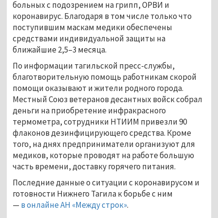
больных с подозрением на грипп, ОРВИ и
коронавирус. Благодаря в том числе только что
поступившим маскам медики обеспечены
средствами индивидуальной защиты на
ближайшие 2,5–3 месяца.
По информации тагильской пресс-службы,
благотворительную помощь работникам скорой
помощи оказывают и жители родного города.
Местный Союз ветеранов десантных войск собрал
деньги на приобретение инфракрасного
термометра, сотрудники НТИИМ привезли 90
флаконов дезинфицирующего средства. Кроме
того, на днях предприниматели организуют для
медиков, которые проводят на работе большую
часть времени, доставку горячего питания.
Последние данные о ситуации с коронавирусом и
готовности Нижнего Тагила к борьбе с ним
—
в онлайне АН «Между строк»
.