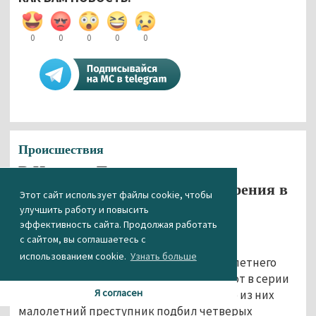
0
0
0
0
0
Происшествия
В Нижнем Тагиле школьники
ограбили мужчину из-за подозрения в
Этот сайт использует файлы cookie, чтобы
наркомании
улучшить работу и повысить
эффективность сайта. Продолжая работать
02.11.2015 13:11
с сайтом, вы соглашаетесь с
использованием cookie.
Узнать больше
Полиция Нижнего Тагила задержала 17-летнего
старшеклассника, которого подозревают в серии
Я согласен
имущественных преступлений. На одно из них
малолетний преступник подбил четверых