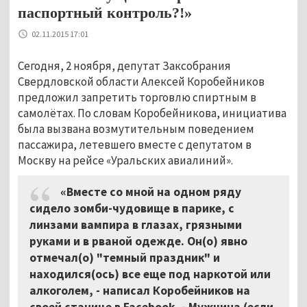
паспортный контроль?!»
02.11.2015 17:01
Сегодня, 2 ноября, депутат Заксобрания
Свердловской области Алексей Коробейников
предложил запретить торговлю спиртным в
самолётах. По словам Коробейникова, инициатива
была вызвана возмутительным поведением
пассажира, летевшего вместе с депутатом в
Москву на рейсе «Уральских авиалиний».
«Вместе со мной на одном ряду
сидело зомби-чудовище в парике, с
линзами вампира в глазах, грязными
руками и в рваной одежде. Он(о) явно
отмечал(о) "темный праздник" и
находился(ось) все еще под наркотой или
алкоголем, - написал Коробейников на
своей станице в Facebook. - Мужчина (если