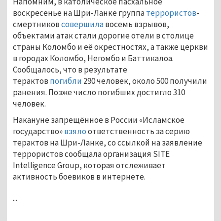
Напомним, в католическое пасхальное
воскресенье на Шри-Ланке группа
террористов
-
смертников
совершила
восемь взрывов,
объектами атак стали дорогие отели в столице
страны Коломбо и её окрестностях, а также церкви
в городах Коломбо, Негомбо и Баттикалоа.
Сообщалось, что в результате
терактов
погибли
290 человек, около 500 получили
ранения. Позже число погибших достигло 310
человек.
Накануне запрещённое в России «Исламское
государство»
взяло
ответственность за серию
терактов на Шри-Ланке, со ссылкой на заявление
террористов сообщала организация SITE
Intelligence Group, которая отслеживает
активность боевиков в интернете.
...