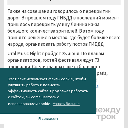
Также на совещании говорилось о перекрытии
дорог. В прошлом году ГИБДД в последний момент
пришлось перекрыть улицу Ленина из-за
большого количества зрителей. В этом году
принято решение в местах, где будет больше всего
народа, организовать работу постов ГИБДД.
Ural Music Night пройдёт 28 июня. По планам
организаторов, гостей фестиваля ждут 73
площадки. Среди главных звёзд большого
музыкального события —
Little Big
, Shortparis,
Этот сайт использует файлы cookie, чтобы
Grupo Fantasma (США), Jazzrausch BigBand
улучшить работу и повысить
(Германия), Иван Бессонов и Рита
Дакота
.
эффективность сайта. Продолжая работать
Фото: ЕТВ
с сайтом, вы соглашаетесь с
использованием cookie.
Узнать больше
Я согласен