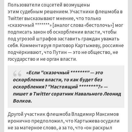
Пользователи соцсетей возмущены
этим судебным решением. Участники флешмоба в
Twitter высказывают мнение, что только
«сказочный *******» [аналог слова «бестолочь»] мог
подписать закон об оскорблении власти, чтобы
под угрозой штрафов заставить граждан уважать
себя. Комментируя приговор Картыжеву, россияне
подчёркивают, что Путин — это не общество, не
государство и не орган власти.
«Если "сказочный
*******
" — это
оскорбление власти
,
то как будет без
оскорбления
?
"Настоящий
*******
"
?
»
—
пишет
в
Twitter
соратник Навального Леонид
Волков.
Другой участник флешмоба Владимир Максимов
иронично предположил, что Картыжева осудили
не за матерное слово, а за то, что «он раскрыл