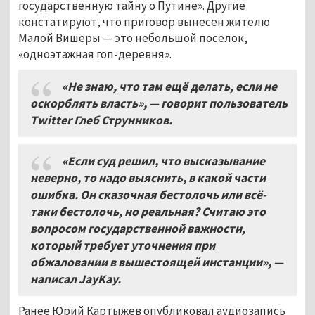
государственную тайну о Путине». Другие
констатируют, что приговор вынесен жителю
Малой Вишеры — это небольшой посёлок,
«одноэтажная гоп-деревня».
«Не знаю
,
что там ещё делать
,
если не
оскорблять власть»
,
— говорит пользователь
Twitter Глеб Струнников.
«Если суд решил
,
что высказывание
неверно
,
то надо выяснить
,
в какой части
ошибка
.
Он сказочная бестолочь или всё
-
таки бестолочь
,
но реальная
?
Считаю это
вопросом государственной важности
,
который требует уточнения при
обжаловании в вышестоящей инстанции»
, —
написал JayKay.
Ранее Юрий Картыжев опубликовал аудиозапись