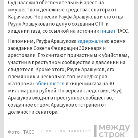
Суд наложил обеспечительный арест на
имущество и денежные средства сенатора от
Карачаево-Черкесии Рауфа Арашукова и его отца
Рауля Арашукова по делу о создании ОПГ и
хищении газа, со ссылкой на источник
пишет
ТАСС.
Напомним, Рауфа Арашукова
задержали
во время
заседания Совета Федерации 30 января и
арестовали. Его считают причастным к убийствам,
участии в преступном сообществе и давлении на
свидетеля. Кроме этого, Рауль Арашуков, его
племянник и несколько топ-менеджеров
«Газпрома»
обвиняются
в хищении газа на 30
миллиардов рублей. По версии следствия, Рауф
Арашуков входил в преступное сообщество,
созданное отцом. Арашуков отстранён от
должности сенатора.
Фото:
ТАСС