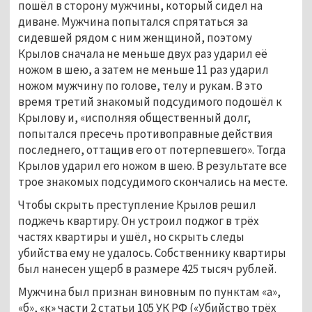
пошёл в сторону мужчины, который сидел на
диване. Мужчина попытался спрятаться за
сидевшей рядом с ним женщиной, поэтому
Крылов сначала не меньше двух раз ударил её
ножом в шею, а затем не меньше 11 раз ударил
ножом мужчину по голове, телу и рукам. В это
время третий знакомый подсудимого подошёл к
Крылову и, «исполняя общественный долг,
попытался пресечь противоправные действия
последнего, оттащив его от потерпевшего». Тогда
Крылов ударил его ножом в шею. В результате все
трое знакомых подсудимого скончались на месте.
Чтобы скрыть преступление Крылов решил
поджечь квартиру. Он устроил поджог в трёх
частях квартиры и ушёл, но скрыть следы
убийства ему не удалось. Собственнику квартиры
был нанесен ущерб в размере 425 тысяч рублей.
Мужчина был признан виновным по пунктам «а»,
«б», «к» части 2 статьи 105 УК РФ («Убийство трёх