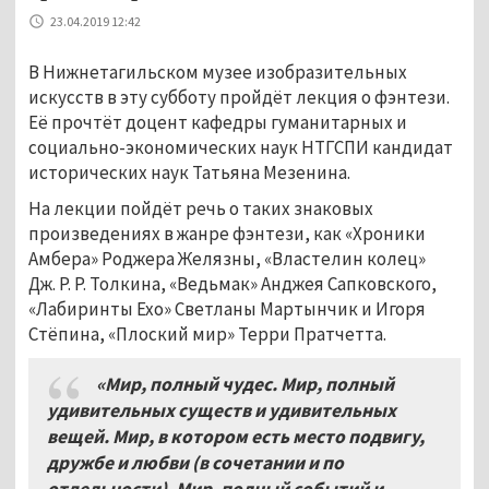
23.04.2019 12:42
В Нижнетагильском музее изобразительных
искусств в эту субботу пройдёт лекция о фэнтези.
Её прочтёт доцент кафедры гуманитарных и
социально-экономических наук НТГСПИ кандидат
исторических наук Татьяна Мезенина.
На лекции пойдёт речь о таких знаковых
произведениях в жанре фэнтези, как «Хроники
Амбера» Роджера Желязны, «Властелин колец»
Дж. Р. Р. Толкина, «Ведьмак» Анджея Сапковского,
«Лабиринты Ехо» Светланы Мартынчик и Игоря
Стёпина, «Плоский мир» Терри Пратчетта.
«Мир, полный чудес. Мир, полный
удивительных существ и удивительных
вещей. Мир, в котором есть место подвигу,
дружбе и любви (в сочетании и по
отдельности). Мир, полный событий и