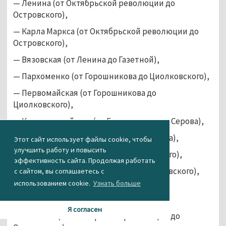
— Ленина (от Октябрьской революции до
Островского),
— Карла Маркса (от Октябрьской революции до
Островского),
— Вязовская (от Ленина до Газетной),
— Пархоменко (от Горошникова до Циолковского),
— Первомайская (от Горошникова до
Циолковского),
— Красноармейская (от Горошникова до Серова),
— Огаркова (от Уральской до Ломоносова),
Этот сайт использует файлы cookie, чтобы
улучшить работу и повысить
— Мира (от Горошникова до Циолковского),
эффективность сайта. Продолжая работать
— Ломоносова (от Пархоменко до Островского),
с сайтом, вы соглашаетесь с
использованием cookie.
Узнать больше
— Уральская (от Красноармейской до
Островского),
Я согласен
— Газетная (от Октябрьской революции до