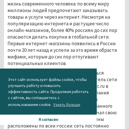
жизнь современного человека: по всему миру
миллионы людей предпочитают заказывать
товары и услуги через интернет. Несмотря на
популяризацию интернета и растущее число
онлайн-магазинов, более 40% россиян до сих пор
опасаются делать покупки в глобальной сети.
Первые интернет-магазины появились в России
почти 20 лет назад и успели за это время обрасти
мифами, которые до сих пор отпугивают
потенциальных клиентов.
Почему так происходит и нужно ли бояться
онлайн-магазинов, рассказал руководитель сети
Этот сайт использует файлы cookie, чтобы
улучшить работу и повысить
филиал сети интернет-магазина Autodoc.ru в
эффективность сайта. Продолжая работать
Нижнем Тагиле Александр Богачёв. Компания
с сайтом, вы соглашаетесь с
AutoDoc специализируется на поставках
использованием cookie.
Узнать больше
автозапчастей для автомобилей иностранного
производства c 1998 года, а с 2004 года начал свою
работу интернет-магазин. Сейчас магазины
Я согласен
расположены по всей России: сеть постоянно