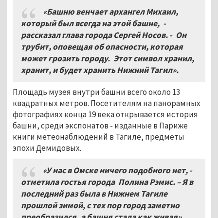
«Башню венчает архангел Михаил,
который был всегда на этой башне, -
рассказал глава города Сергей Носов. - Он
трубит, оповещая об опасности, которая
может грозить городу. Этот символ хранил,
хранит, и будет хранить Нижний Тагил»
.
Площадь музея внутри башни всего около 13
квадратных метров. Посетителям на панорамных
фотографиях конца 19 века открывается история
башни, среди экспонатов - изданные в Париже
книги метеонаблюдений в Тагиле, предметы
эпохи Демидовых.
«У нас в Омске ничего подобного нет, -
отметила гостья города Полина Рэмис. – Я в
последний раз была в Нижнем Тагиле
прошлой зимой, с тех пор город заметно
преобразился, а башня стала как живая»
.