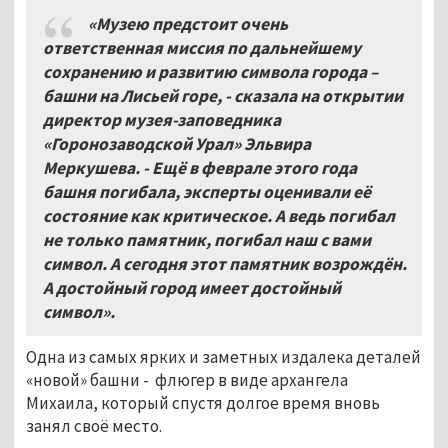
«Музею предстоит очень
ответственная миссия по дальнейшему
сохранению и развитию символа города –
башни на Лисьей горе, - сказала на открытии
директор музея-заповедника
«Горонозаводской Урал» Эльвира
Меркушева. - Ещё в феврале этого года
башня погибала, эксперты оценивали её
состояние как критическое. А ведь погибал
не только памятник, погибал наш с вами
символ. А сегодня этот памятник возрождён.
А достойный город имеет достойный
символ».
Одна из самых ярких и заметных издалека деталей
«новой» башни - флюгер в виде архангела
Михаила, который спустя долгое время вновь
занял своё место.