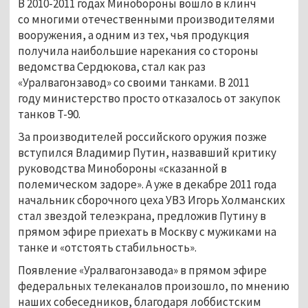
В 2010-2011 годах Минобороны вошло в клинч
со многими отечественными производителями
вооружения, а одним из тех, чья продукция
получила наибольшие нарекания со стороны
ведомства Сердюкова, стал как раз
«Уралвагонзавод» со своими танками. В 2011
году министерство просто отказалось от закупок
танков Т-90.
За производителей российского оружия позже
вступился Владимир Путин, назвавший критику
руководства Минобороны «сказанной в
полемическом задоре». А уже в декабре 2011 года
начальник сборочного цеха УВЗ Игорь Холманских
стал звездой телеэкрана, предложив Путину в
прямом эфире приехать в Москву с мужиками на
танке и «отстоять стабильность».
Появление «Уралвагонзавода» в прямом эфире
федеральных телеканалов произошло, по мнению
наших собеседников, благодаря лоббистским